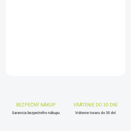
−
+
Pridať do košíka
Pinpointer PRO-FIND 40 je navrhnutý pre profesionálnych
hľadačov.
S PRO-FIND 40 objavujte mince, prstene a zlato
presne, na súši aj pod vodou s bezkonkurenčnou hĺbkou a
rýchlosťou.
DETAILNÉ INFORMÁCIE
OPÝTAŤ SA
STRÁŽIŤ
Uložiť
BEZPEČNÝ NÁKUP
VRÁTENIE DO 30 DNÍ
Garancia bezpečného nákupu
Vrátenie tovaru do 30 dní