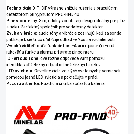
Technológia DIF
: DIF výrazne znižuje rušenie s pracujúcim
detektorom pri vypnutom PRO-FIND 40.
Plne vodotesný:
3 m, odolný vodotesný design ideálny pre pláž
a rieku. Perfektný spoločník pre vodotesný detektor.
Zvuk a vibrácie:
audio tóny a vibrácie zosilňujú, keď sa sonda
približuje k cieľu, čo uľahčuje odhad veľkosti a vzdialenosti
Vysoká viditeľnosť a funkcie Lost-Alarm:
jasne červená
rukoväť a funkcia alarmu pri strate pinpointeru
ID Ferrous Tone:
dve rôzne odpovede vám pomôžu
identifikovať železný odpad od neželezných cieľov.
LED svietidlo:
Osvetlite ciele za zlých svetelných podmienok
pomocou jasné LED svietidla a pokračujte v práci.
Puzdro a šnúrka:
Puzdro a šnúrka súčasťou balenia