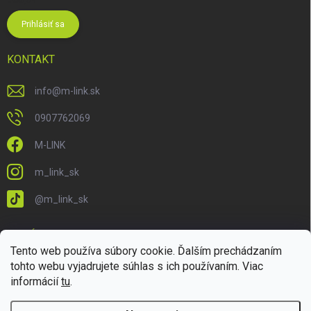
Prihlásiť sa
KONTAKT
info
@
m-link.sk
0907762069
M-LINK
m_link_sk
@m_link_sk
PRIJÍMAME ONLINE PLATBY
Tento web používa súbory cookie. Ďalším prechádzaním
tohto webu vyjadrujete súhlas s ich používaním. Viac
informácií
tu
.