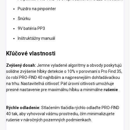
Puzdro na pinpointer
Šnúrku
9V batéria PP3
Inštruktážny manuál
Kľúčové vlastnosti
Zvýšený dosah:
Jemne vyladené algoritmy a obvody poskytujú
solídne zvýšenie hĺbky detekcie o 10% v porovnaní s Pro Find 35,
čo robí PRO-FIND 40 najhlbším a najpresnejším dohľadávačkou
na trhu. Nastaviteľná citlivosť: Päť úrovní citlivosti umožňuje
presné nastavenie pre maximálnu hĺbku a minimálne
rušenie
.
Rýchle odladenie:
Stlačením tlačidla rýchlo odlaďte PRO-FIND
40 tak, aby vyhovoval vášmu prostrediu, čím minimalizujete
rušenie v náročných pozemných podmienkach.