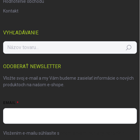
Hodnotenie obchodu
Kontakt
VYHĽADÁVANIE
Hľadať
ODOBERAŤ NEWSLETTER
Vložte svoj e-mail a my Vám budeme zasielať informácie o nových
produktoch na našom e-shope.
EMAIL
Vložením e-mailu súhlasíte s
podmienkami ochrany osobných
údajov