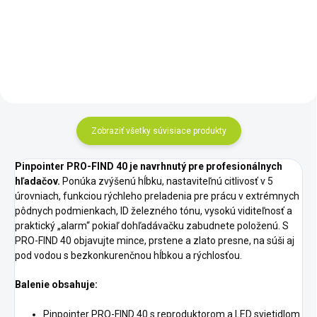
veľkostí pomocou pružinových
príchytiek
Zobraziť všetky súvisiace produkty
Pinpointer PRO-FIND 40 je navrhnutý pre profesionálnych
hľadačov.
Ponúka zvýšenú hĺbku, nastaviteľnú citlivosť v 5
úrovniach, funkciou rýchleho preladenia pre prácu v extrémnych
pôdnych podmienkach, ID železného tónu, vysokú viditeľnosť a
praktický „alarm“ pokiaľ dohľadávačku zabudnete položenú. S
PRO-FIND 40 objavujte mince, prstene a zlato presne, na súši aj
pod vodou s bezkonkurenčnou hĺbkou a rýchlosťou.
Balenie obsahuje:
Pinpointer PRO-FIND 40 s reproduktorom a LED svietidlom