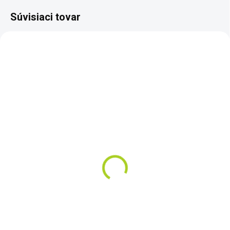
Súvisiaci tovar
SKLADOM
NA OBJEDNÁVKU
LOPATKA GARRETT S
Nokta-Makro Premium
OSTRÝMI HRANAMI
Shovel - nerezový
skladací rýľ
€52
€99
Do košíka
Do košíka
Praktický skladací nerezový rýlik
s možnosťou nastavenia štyroch