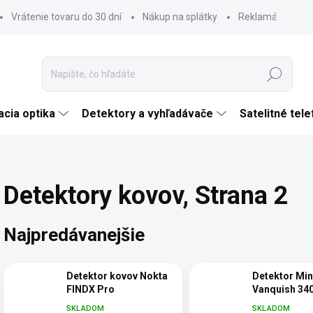
Vrátenie tovaru do 30 dní
Nákup na splátky
Reklamácia tova
Hľadať
cia optika
Detektory a vyhľadávače
Satelitné tel
Detektory kovov
, Strana 2
Najpredávanejšie
Detektor kovov Nokta
Detektor Min
FINDX Pro
Vanquish 34
SKLADOM
SKLADOM