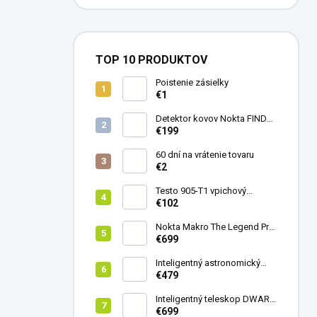
TOP 10 PRODUKTOV
Poistenie zásielky
€1
Detektor kovov Nokta FINDX
Pro
€199
60 dní na vrátenie tovaru
€2
Testo 905-T1 vpichový
teplomer
€102
Nokta Makro The Legend Pro
Pack - model 2024
€699
Inteligentný astronomický
teleskop DwarfLab Dwarf
€479
mini
Inteligentný teleskop DWARF
III + originálny statív DWARF 3
€699