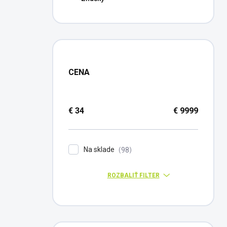
CENA
€
34
€
9999
Na sklade
98
ROZBALIŤ FILTER