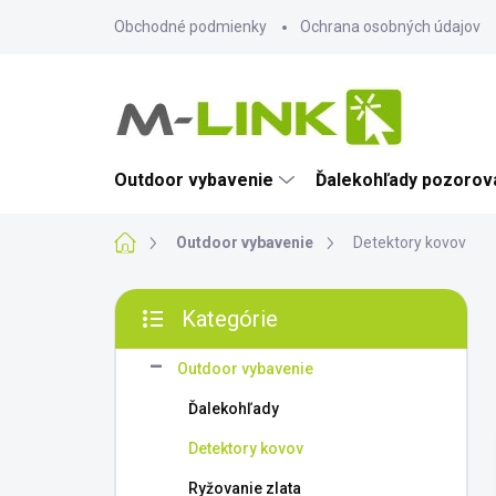
Prejsť
Obchodné podmienky
Ochrana osobných údajov
na
obsah
Outdoor vybavenie
Ďalekohľady pozorova
Domov
Outdoor vybavenie
Detektory kovov
B
Kategórie
o
Preskočiť
č
kategórie
n
Outdoor vybavenie
ý
Ďalekohľady
p
a
Detektory kovov
n
Ryžovanie zlata
e