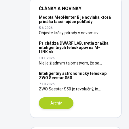
ČLÁNKY A NOVINKY
Meopta MeoHunter B je novinka ktorá
prináša fascinujúce pohľady
5.6.2026
Objavte krásy prírody v novom sv...
Prichádza DWARF LAB, tretia značka
inteligentných teleskopov na M-
LINK.sk
13.1.2026
Nie je žiadnym tajomstvom, že sa...
Inteligentný astronomický teleskop
ZWO Seestar S50
7.10.2025
ZWO Seestar S50 je revolučný, in...
Archív