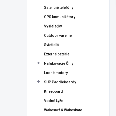
l
Satelitné telefóny
GPS komunikátory
Vysielačky
Outdoor varenie
Svietidlá
Externé batérie
Nafukovacie Člny
Lodné motory
SUP Paddleboardy
Kneeboard
Vodné Lyže
Wakesurf & Wakeskate