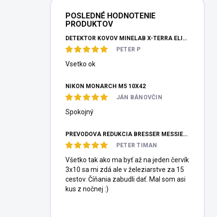
POSLEDNÉ HODNOTENIE
PRODUKTOV
DETEKTOR KOVOV MINELAB X-TERRA ELITE PINPOITER SET
PETER P
Vsetko ok
NIKON MONARCH M5 10X42
JÁN BÁNOVČIN
Spokojný
PREVODOVÁ REDUKCIA BRESSER MESSIER HEXAFOC 1:10
PETER TIMAN
Všetko tak ako ma byť až na jeden červík
3x10 sa mi zdá ale v železiarstve za 15
cestov. Číňania zabudli dať. Mal som asi
kus z nočnej :)