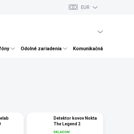
EUR
ru
Články a novinky
Testy a recenzie
Hodnotenie obchodu
PRÁZDNY KOŠÍK
NÁKUPNÝ
KOŠÍK
efóny
Odolné zariadenia
Komunikačná technika
elab
Detektor kovov Nokta
0
The Legend 2
SKLADOM