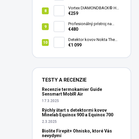
Vortex DIAMONDBACK® HD
8X42
€259
Profesionálný prístroj na
vedenie vŕtania Laserliner
€480
CenterScanner Compact
Detektor kovov Nokta The
Legend 2
€1 099
TESTY A RECENZIE
Recenzie termokamier Guide
Sensmart MobIR Air
17.3.2025
Rýchly štart s detektormi kovov
Minelab Equinox 900 a Equinox 700
2.3.2025
Biolite Firepit+ Ohnisko, ktoré Vás
nevydymí