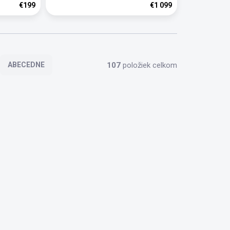
€199
€1 099
107
položiek celkom
ABECEDNE
TIP
LP77
21832
ZADARMO
ZADARMO
KLADOM
SKLADOM
Detektor kovov