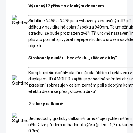
Výkonný IR přísvit s dlouhým dosahem
Sightline N455 a N475 jsou vybaveny vestavěným IR přís
délkou v neviditelné oblastí spektra 940nm. To umožňuje 
strachu, že bude prozrazen zvěři. Tři úrovně nastavení i
přísvitu pomáhají vybrat nejlépe vhodnou úroveň osvět
objektu.
Širokoúhlý okulár - bez efektu „klíčové dírky“
Komplexní širokoúhlý okulár s širokoúhlým objektivem v
displejem HD AMOLED zajišťuje pohodlné vnímání obrazu
zkreslení zobrazuje v celém zorném poli s dobrým kont
efektu dívání se přes „klíčovou dírku”.
Grafický dálkoměr
Jednoduchý grafický dálkoměr umožňuje rychlé měření vz
něhož lze předem odhadnout výšku (jelen - 1,7 m; kanec 
0,3m).