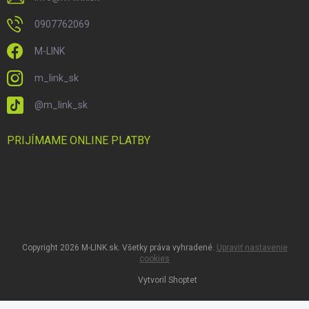
0907762069
M-LINK
m_link_sk
@m_link_sk
PRIJÍMAME ONLINE PLATBY
Copyright 2026
M-LINK.sk
. Všetky práva vyhradené.
Upraviť nastavenie
cookies
Vytvoril Shoptet