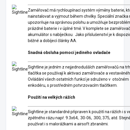
Zaměřovač má rychloupínací systém výměny baterie, kt
nainstalovat a vyjmout během chvilky. Speciální značka 
upozorňuje na správnou polohu a umožňuje bezprobl
prázdné baterie i v úplné tmě. V komplete se zaměřov
akumulátor s nabíječkou. Jako příslušenství je k dispozic
běžné a dobíjecí články AA.
Snadná obsluha pomocí jediného ovladače
Sightline je jedním z nejjednodušších zaměřovačů na tr
tlačítka se používají k aktivaci zaměřovače a vestavěného
Ovládání všech ostatních funkcí je sdruženo v otočném
enkodéru, s prostředním potvrzovacím tlačítkem.
Použití na velkých rážích
Sightline je standardně připraven k použití na rážích i s v
zpětného rázu např. 9.3x64, .30-06, .300, 375, atd. Stejně
používat i s malorážkami a airsoft zbraněmi.