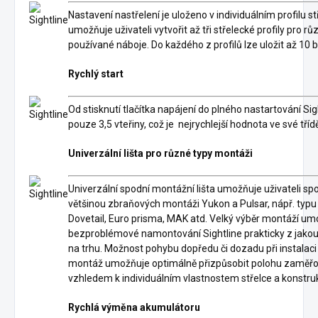
Nastavení nastřelení je uloženo v individuálním profilu 
umožňuje uživateli vytvořit až tři střelecké profily pro 
používané náboje. Do každého z profilů lze uložit až 10 
Rychlý start
Od stisknutí tlačítka napájení do plného nastartování Si
pouze 3,5 vteřiny, což je nejrychlejší hodnota ve své tříd
Univerzální lišta pro různé typy montáži
Univerzální spodní montážní lišta umožňuje uživateli spoj
většinou zbraňových montáži Yukon a Pulsar, nápř. typu
Dovetail, Euro prisma, MAK atd. Velký výběr montáží um
bezproblémové namontování Sightline prakticky z jakou
na trhu. Možnost pohybu dopředu či dozadu při instala
montáž umožňuje optimálně přizpůsobit polohu zaměř
vzhledem k individuálním vlastnostem střelce a konstruk
Rychlá výměna akumulátoru