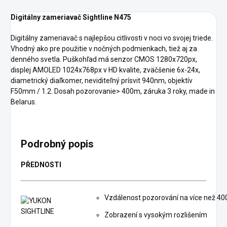
Digitálny zameriavač Sightline N475
Digitálny zameriavač s najlepšou citlivosti v noci vo svojej triede.
Vhodný ako pre použitie v nočných podmienkach, tiež aj za
denného svetla. Puškohľad má senzor CMOS 1280x720px,
displej AMOLED 1024x768px v HD kvalite, zväčšenie 6x-24x,
diametrický diaľkomer, neviditeľný prísvit 940nm, objektív
F50mm / 1.2. Dosah pozorovanie> 400m, záruka 3 roky, made in
Belarus.
Podrobný popis
PŘEDNOSTI
Vzdálenost pozorování na více než 40
Zobrazení s vysokým rozlišením