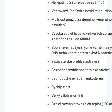
Nejlepší noční citlivost ve své třidě
Vestavěný IR přísvit s neviditelnou v
Možnost použití za denního, večerníh
osvětlení
Vysoká spolehlivost u veškerých zbraní
zpětného rázu do 6000J
Spolehlivé napájení rychle vyměnite
DNV nebo kontejnerem s 4xAA bateri
3 uživatelské profily nastřelení
Bezpečná vzdálenost pro oko střelce
Jednoduché ovládání enkoderem
Rychlý start
Velky výběr montáží
Široký rozsah provozních teplot (-20 a