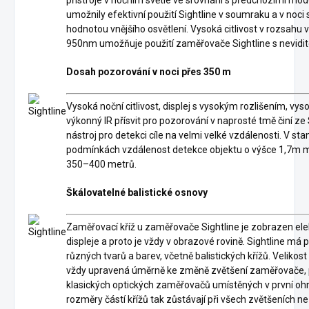
přístroje v nočním světle ve srovnání s předchozími mo
umožnily efektivní použití Sightline v soumraku a v noci
hodnotou vnějšího osvětlení. Vysoká citlivost v rozsahu 
950nm umožňuje použití zaměřovače Sightline s neviditel
Dosah pozorování v noci přes 350 m
Vysoká noční citlivost, displej s vysokým rozlišením, vys
výkonný IR přísvit pro pozorování v naprosté tmě činí ze
nástroj pro detekci cíle na velmi velké vzdálenosti. V st
podmínkách vzdálenost detekce objektu o výšce 1,7m 
350–400 metrů.
Škálovatelné balistické osnovy
Zaměřovací kříž u zaměřovače Sightline je zobrazen ele
displeje a proto je vždy v obrazové rovině. Sightline má p
různých tvarů a barev, včetně balistických křížů. Velikost 
vždy upravená úměrně ke změně zvětšení zaměřovače, 
klasických optických zaměřovačů umístěných v první ohn
rozměry částí křížů tak zůstávají při všech zvětšeních 