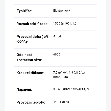
Typ kříže:
Elektronický
Rozsah rektifikace:
1500 (± 100 kliků)
Provozní doba ( při
4 hod.
t22°C):
Odolnost
6000
zpětnému rázu:
Krok rektifikace:
7.5 (při 6x), 1.9 (při 24x)
mm/100m
Napájení:
3.8-6.3 (DNV nebo 4xAA) V
Provozní teploty:
-20 ..+40 °C