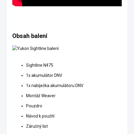
Obsah balení
Sightline N475
1x akumulátor DNV
1x nabíječka akumulátoru DNV
Montáž Weaver
Pouzdro
Návod k použití
Záručný list