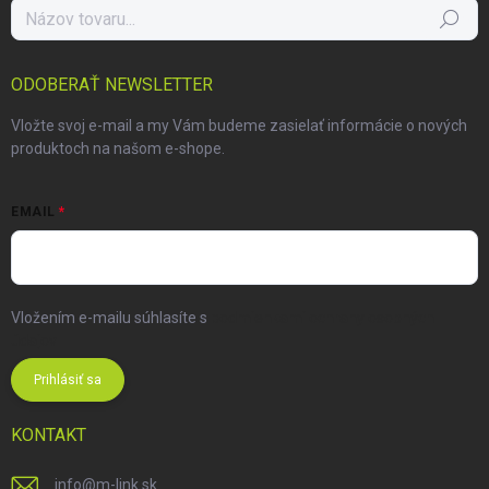
Hľadať
ODOBERAŤ NEWSLETTER
Vložte svoj e-mail a my Vám budeme zasielať informácie o nových
produktoch na našom e-shope.
EMAIL
Vložením e-mailu súhlasíte s
podmienkami ochrany osobných
údajov
Prihlásiť sa
KONTAKT
info
@
m-link.sk