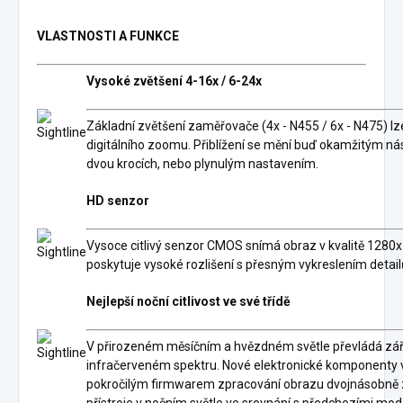
VLASTNOSTI A FUNKCE
Vysoké zvětšení 4-16x / 6-24x
Základní zvětšení zaměřovače (4x - N455 / 6x - N475) lz
digitálního zoomu. Přiblížení se mění buď okamžitým ná
dvou krocích, nebo plynulým nastavením.
HD senzor
Vysoce citlivý senzor CMOS snímá obraz v kvalitě 1280
poskytuje vysoké rozlišení s přesným vykreslením detail
Nejlepší noční citlivost ve své třídě
V přirozeném měsíčním a hvězdném světle převládá zář
infračerveném spektru. Nové elektronické komponenty 
pokročilým firmwarem zpracování obrazu dvojnásobně zvý