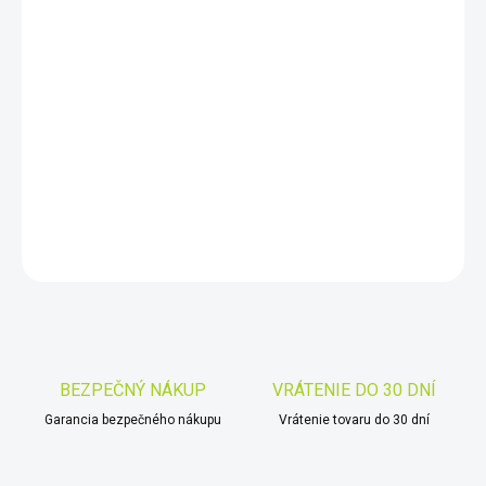
DORUČIŤ DO:
11.8.2026
−
+
Pridať do košíka
Sightline N475
DETAILNÉ INFORMÁCIE
OPÝTAŤ SA
STRÁŽIŤ
Uložiť
BEZPEČNÝ NÁKUP
VRÁTENIE DO 30 DNÍ
Garancia bezpečného nákupu
Vrátenie tovaru do 30 dní