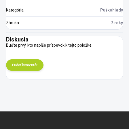
Kategória
:
Puškohľady
Záruka
:
2 roky
Diskusia
Buďte prvý, kto napíše príspevok k tejto položke.
Pridať komentár
Z
á
p