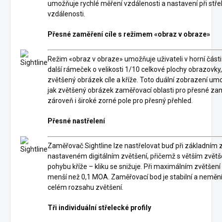
umožňuje rychlé měření vzdálenosti a nastavení při stře
vzdálenosti.
Přesné zaměření cíle s režimem «obraz v obraze»
Režim «obraz v obraze» umožňuje uživateli v horní část
další rámeček o velikosti 1/10 celkové plochy obrazovky
zvětšený obrázek cíle a kříže. Toto duální zobrazení umo
jak zvětšený obrázek zaměřovací oblasti pro přesné zam
zároveň i široké zorné pole pro přesný přehled.
Přesné nastřelení
Zaměřovač Sightline lze nastřelovat buď při základním z
nastaveném digitálním zvětšení, přičemž s větším zvět
pohybu kříže – kliku se snižuje. Při maximálním zvětšení
menší než 0,1 MOA. Zaměřovací bod je stabilní a nemění
celém rozsahu zvětšení.
Tři individuální střelecké profily