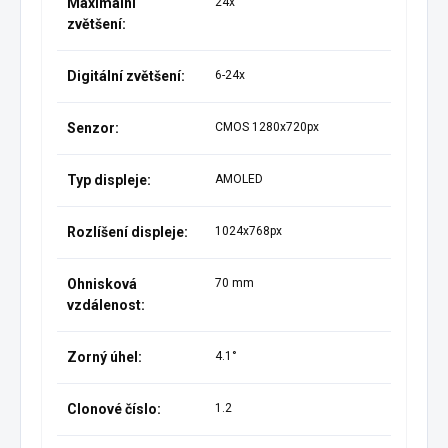
Maximalní
24x
zvětšení:
Digitální zvětšení:
6-24x
Senzor:
CMOS 1280x720px
Typ displeje:
AMOLED
Rozlíšení displeje:
1024x768px
Ohnisková
70 mm
vzdálenost:
Zorný úhel:
4.1°
Clonové číslo:
1.2