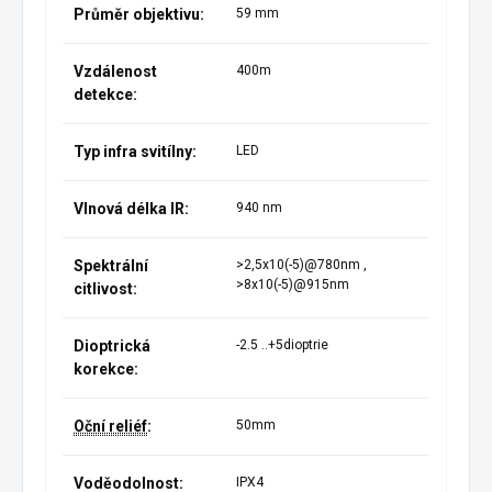
Průměr objektivu:
59 mm
Vzdálenost
400m
detekce:
Typ infra svitílny:
LED
Vlnová délka IR:
940 nm
Spektrální
>2,5x10(-5)@780nm ,
>8x10(-5)@915nm
citlivost:
Dioptrická
-2.5 ..+5dioptrie
korekce:
Oční reliéf
:
50mm
Voděodolnost:
IPX4