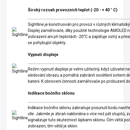
Široký rozsah provozních teplot (-20 - + 40 ° C)
Sightline je konstruován pro provoz v různých klimatic
Displej zaměřovače, díky použité technologie AMOLED 
zobrazení ani při teplotách -20°C a zajišťuje ostrý a přes
se pohybující objekty.
Vypnutí displeje
Režim vypnutí displeje je velmi užitečný, když uživatel n
sledování obrazu a pomáhá zabránit osvětlení svitem disp
baterii. K obnovení činnosti zaměřovače po probuzení d
Indikace bočního sklonu
Indikace bočního sklonu zabraňuje posunutí bodu nastře
cíle. Jakmile je zbraň nakloněna o více než pět stupňů,
signalizuje tuto skutečnost šipkami sklonu. Čím větší poč
zobrazen, tím větší je sklon.