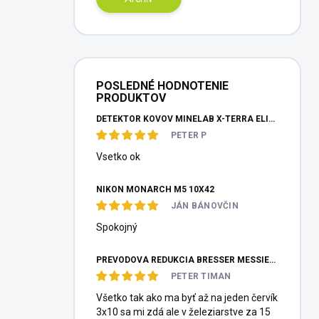
POSLEDNÉ HODNOTENIE
PRODUKTOV
DETEKTOR KOVOV MINELAB X-TERRA ELITE PINPOITER SET
PETER P
Vsetko ok
NIKON MONARCH M5 10X42
JÁN BÁNOVČIN
Spokojný
PREVODOVÁ REDUKCIA BRESSER MESSIER HEXAFOC 1:10
PETER TIMAN
Všetko tak ako ma byť až na jeden červík
3x10 sa mi zdá ale v železiarstve za 15