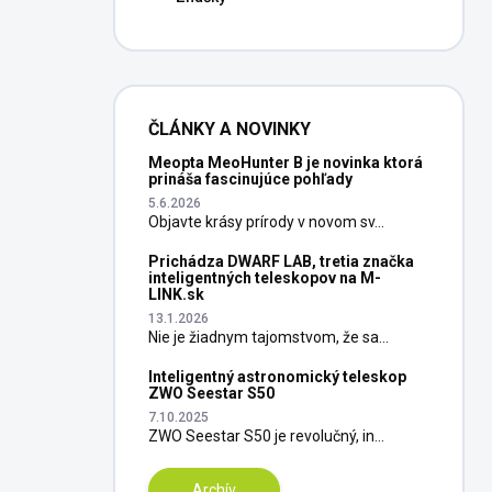
ČLÁNKY A NOVINKY
Meopta MeoHunter B je novinka ktorá
prináša fascinujúce pohľady
5.6.2026
Objavte krásy prírody v novom sv...
Prichádza DWARF LAB, tretia značka
inteligentných teleskopov na M-
LINK.sk
13.1.2026
Nie je žiadnym tajomstvom, že sa...
Inteligentný astronomický teleskop
ZWO Seestar S50
7.10.2025
ZWO Seestar S50 je revolučný, in...
Archív