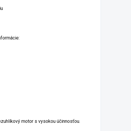
iu
nformácie:
bezuhlíkový motor s vysokou účinnosťou.