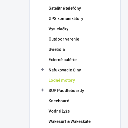
l
Satelitné telefóny
GPS komunikátory
Vysielačky
Outdoor varenie
Svietidlá
Externé batérie
Nafukovacie Člny
Lodné motory
SUP Paddleboardy
Kneeboard
Vodné Lyže
Wakesurf & Wakeskate