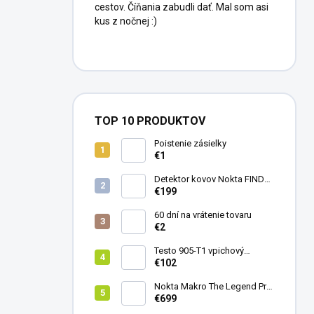
cestov. Číňania zabudli dať. Mal som asi
kus z nočnej :)
TOP 10 PRODUKTOV
Poistenie zásielky
€1
Detektor kovov Nokta FINDX
Pro
€199
60 dní na vrátenie tovaru
€2
Testo 905-T1 vpichový
teplomer
€102
Nokta Makro The Legend Pro
Pack - model 2024
€699