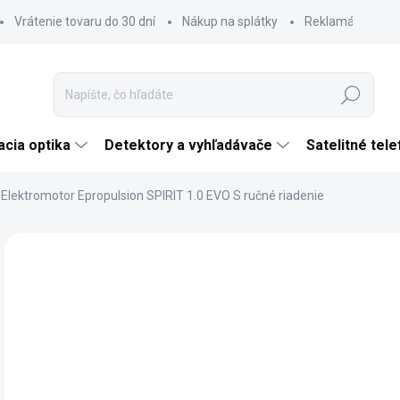
Vrátenie tovaru do 30 dní
Nákup na splátky
Reklamácia tova
Hľadať
cia optika
Detektory a vyhľadávače
Satelitné tel
Elektromotor Epropulsion SPIRIT 1.0 EVO S ručné riadenie
Neohodnotené
Podrobnosti hodnotenia
€2
ZADARMO
€1 
Jedn
SK
cena
MÔŽ
DO:
11.