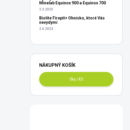
Minelab Equinox 900 a Equinox 700
2.3.2025
Biolite Firepit+ Ohnisko, ktoré Vás
nevydymí
2.6.2023
NÁKUPNÝ KOŠÍK
0
ks /
€0