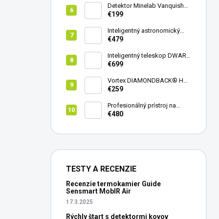
Detektor Minelab Vanquish
340
€199
Inteligentný astronomický
teleskop DwarfLab Dwarf
€479
mini
Inteligentný teleskop DWARF
III + originálny statív DWARF 3
€699
Vortex DIAMONDBACK® HD
8X42
€259
Profesionálný prístroj na
vedenie vŕtania Laserliner
€480
CenterScanner Compact
TESTY A RECENZIE
Recenzie termokamier Guide
Sensmart MobIR Air
17.3.2025
Rýchly štart s detektormi kovov