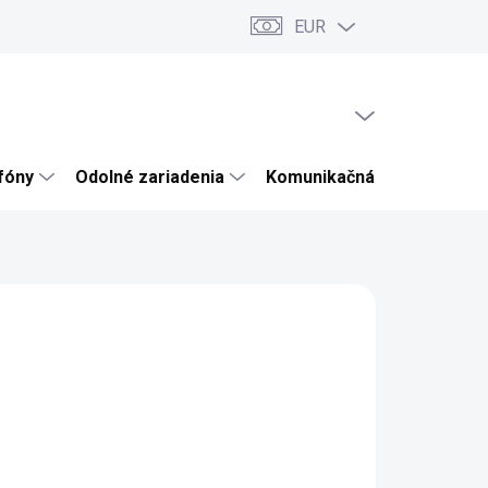
EUR
ru
Články a novinky
Testy a recenzie
Hodnotenie obchodu
PRÁZDNY KOŠÍK
NÁKUPNÝ
KOŠÍK
efóny
Odolné zariadenia
Komunikačná technika
 250
829,27 bez DPH
otková
LADOM
:
EME DORUČIŤ
8.2026