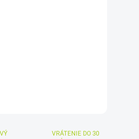
−
+
Pridať do košíka
tromotory Spirit 1.0 radu EVO sú vytvorené s novou
ciou hydrogenerácie, možnosťou používania
ečnostných pásikov pre núdzové vypnutie motora a
stvom ďalších technologických noviniek.
Najlepšia
zdová vzdialenosť vo svojej triede.
Ľahký, tichý a veľmi
ný k životnému prostrediu.
Verzia s ručným riadením a
kou nohou motora.
AILNÉ INFORMÁCIE
OPÝTAŤ SA
STRÁŽIŤ
Uložiť
VÝ
VRÁTENIE DO 30