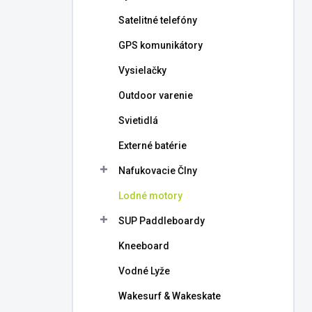
l
Satelitné telefóny
GPS komunikátory
Vysielačky
Outdoor varenie
Svietidlá
Externé batérie
Nafukovacie Člny
Lodné motory
SUP Paddleboardy
Kneeboard
Vodné Lyže
Wakesurf & Wakeskate