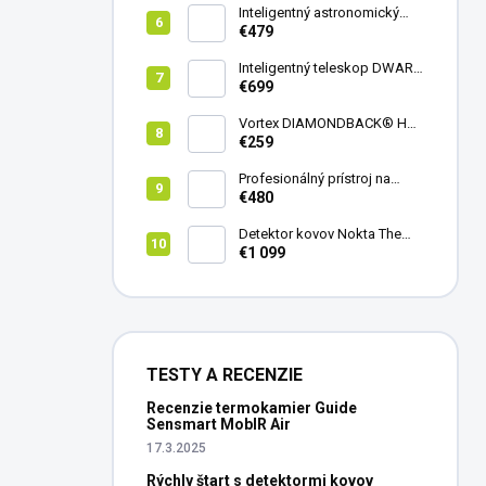
Inteligentný astronomický
teleskop DwarfLab Dwarf
€479
mini
Inteligentný teleskop DWARF
III + originálny statív DWARF 3
€699
Vortex DIAMONDBACK® HD
8X42
€259
Profesionálný prístroj na
vedenie vŕtania Laserliner
€480
CenterScanner Compact
Detektor kovov Nokta The
Legend 2
€1 099
TESTY A RECENZIE
Recenzie termokamier Guide
Sensmart MobIR Air
17.3.2025
Rýchly štart s detektormi kovov