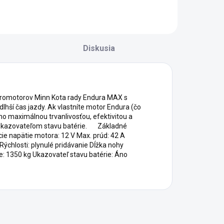
Diskusia
romotorov Minn Kota rady Endura MAX s
hší čas jazdy. Ak vlastníte motor Endura (čo
o maximálnou trvanlivosťou, efektivitou a
ý ukazovateľom stavu batérie. Základné
e napätie motora: 12 V Max. prúd: 42 A
Rýchlosti: plynulé pridávanie Dĺžka nohy
: 1350 kg Ukazovateľ stavu batérie: Áno