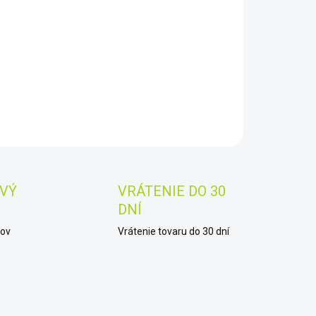
8.2026
−
+
Pridať do košíka
AILNÉ INFORMÁCIE
OPÝTAŤ SA
STRÁŽIŤ
Uložiť
VÝ
VRÁTENIE DO 30
DNÍ
kov
Vrátenie tovaru do 30 dní