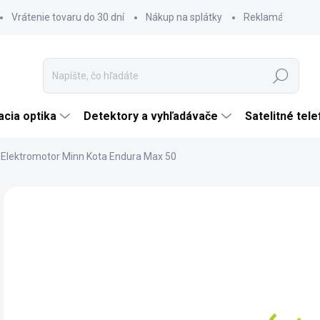
Vrátenie tovaru do 30 dní
Nákup na splátky
Reklamácia tova
Hľadať
cia optika
Detektory a vyhľadávače
Satelitné tel
Elektromotor Minn Kota Endura Max 50
Neohodnotené
Podrobnosti hodnotenia
ZNAČKA:
MINN K
€
€38
Jedn
SK
cena
MÔŽ
DO: