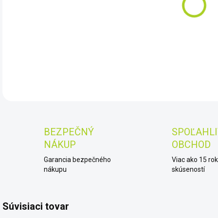
10.
DET
BEZPEČNÝ
SPOĽAHLI
NÁKUP
OBCHOD
Garancia bezpečného
Viac ako 15 ro
nákupu
skúseností
Súvisiaci tovar