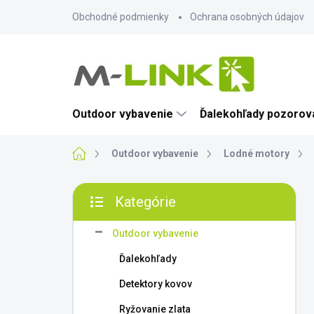
Prejsť
Obchodné podmienky
Ochrana osobných údajov
na
obsah
Outdoor vybavenie
Ďalekohľady pozorova
Domov
Outdoor vybavenie
Lodné motory
B
Kategórie
o
Preskočiť
č
kategórie
n
Outdoor vybavenie
ý
Ďalekohľady
p
a
Detektory kovov
n
Ryžovanie zlata
e