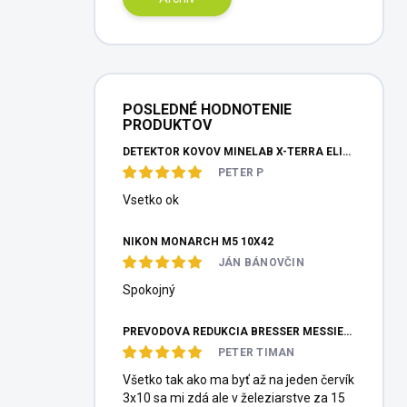
POSLEDNÉ HODNOTENIE
PRODUKTOV
DETEKTOR KOVOV MINELAB X-TERRA ELITE PINPOITER SET
PETER P
Vsetko ok
NIKON MONARCH M5 10X42
JÁN BÁNOVČIN
Spokojný
PREVODOVÁ REDUKCIA BRESSER MESSIER HEXAFOC 1:10
PETER TIMAN
Všetko tak ako ma byť až na jeden červík
3x10 sa mi zdá ale v železiarstve za 15