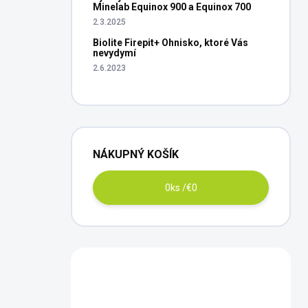
Minelab Equinox 900 a Equinox 700
2.3.2025
Biolite Firepit+ Ohnisko, ktoré Vás
nevydymí
2.6.2023
NÁKUPNÝ KOŠÍK
0
ks /
€0