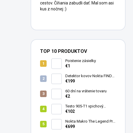
cestov. Číňania zabudli dať. Mal som asi
kus z nočnej :)
TOP 10 PRODUKTOV
Poistenie zásielky
€1
Detektor kovov Nokta FINDX
Pro
€199
60 dní na vrátenie tovaru
€2
Testo 905-T1 vpichový
teplomer
€102
Nokta Makro The Legend Pro
Pack - model 2024
€699