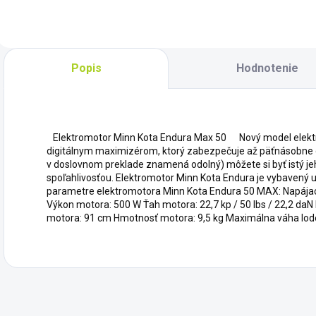
rovnakým
materiálom aký je
použitý na výrobu
člnov Kolibri.
Jednotlivé diely
Popis
Hodnotenie
podlahy sú
vyrobené z...
Elektromotor Minn Kota Endura Max 50 Nový model elekt
digitálnym maximizérom, ktorý zabezpečuje až päťnásobne dl
v doslovnom preklade znamená odolný) môžete si byť istý jeh
spoľahlivosťou. Elektromotor Minn Kota Endura je vybaven
parametre elektromotora Minn Kota Endura 50 MAX: Napájaci
Výkon motora: 500 W Ťah motora: 22,7 kp / 50 lbs / 22,2 daN 
motora: 91 cm Hmotnosť motora: 9,5 kg Maximálna váha lode