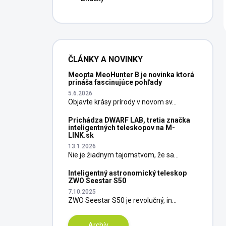
ČLÁNKY A NOVINKY
Meopta MeoHunter B je novinka ktorá
prináša fascinujúce pohľady
5.6.2026
Objavte krásy prírody v novom sv...
Prichádza DWARF LAB, tretia značka
inteligentných teleskopov na M-
LINK.sk
13.1.2026
Nie je žiadnym tajomstvom, že sa...
Inteligentný astronomický teleskop
ZWO Seestar S50
7.10.2025
ZWO Seestar S50 je revolučný, in...
Archív