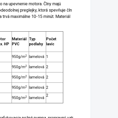
o na upevnenie motora. Člny majú
deodolnej preglejky, ktorá spevňuje čln
na trvá maximálne 10-15 minút. Materiál
tor
Materiál
Typ
Počet
x. HP
PVC
podlahy
lavíc
2
950g/m
lamelová
1
2
950g/m
lamelová
2
2
950g/m
lamelová
2
2
950g/m
lamelová
2
2
2
950g/m
lamelová
, nafukovacia nožná pumpa, prepravný vak,