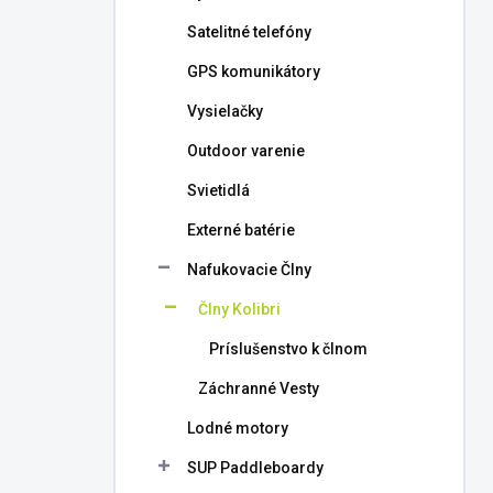
l
Satelitné telefóny
GPS komunikátory
Vysielačky
Outdoor varenie
Svietidlá
Externé batérie
Nafukovacie Člny
Člny Kolibri
Príslušenstvo k člnom
Záchranné Vesty
Lodné motory
SUP Paddleboardy