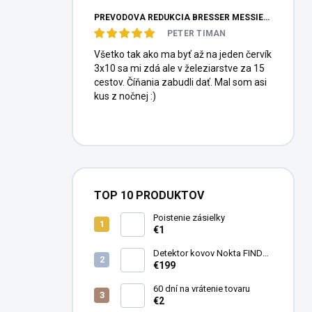
PREVODOVÁ REDUKCIA BRESSER MESSIER HEXAFOC 1:10
PETER TIMAN
Všetko tak ako ma byť až na jeden červík
3x10 sa mi zdá ale v železiarstve za 15
cestov. Číňania zabudli dať. Mal som asi
kus z nočnej :)
TOP 10 PRODUKTOV
Poistenie zásielky
€1
Detektor kovov Nokta FINDX
Pro
€199
60 dní na vrátenie tovaru
€2