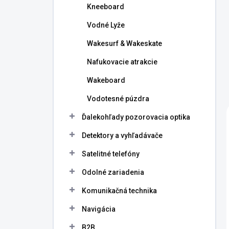
Kneeboard
Vodné Lyže
Wakesurf & Wakeskate
Nafukovacie atrakcie
Wakeboard
Vodotesné púzdra
Ďalekohľady pozorovacia optika
Detektory a vyhľadávače
Satelitné telefóny
Odolné zariadenia
Komunikačná technika
Navigácia
B2B