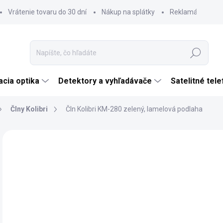
Vrátenie tovaru do 30 dní
Nákup na splátky
Reklamácia tova
Hľadať
cia optika
Detektory a vyhľadávače
Satelitné tel
Člny Kolibri
Čln Kolibri KM-280 zelený, lamelová podlaha
Neohodnotené
Podrobnosti hodnotenia
ZNAČKA:
KOLIBR
TIP
€
ZADARMO
€46
Jedn
SK
cena
MÔŽ