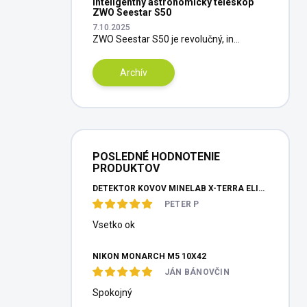
Inteligentný astronomický teleskop
ZWO Seestar S50
7.10.2025
ZWO Seestar S50 je revolučný, in...
Archív
POSLEDNÉ HODNOTENIE
PRODUKTOV
DETEKTOR KOVOV MINELAB X-TERRA ELITE PINPOITER SET
PETER P
Vsetko ok
NIKON MONARCH M5 10X42
JÁN BÁNOVČIN
Spokojný