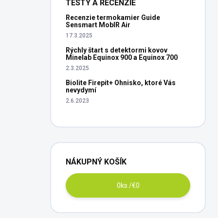
TESTY A RECENZIE
Recenzie termokamier Guide
Sensmart MobIR Air
17.3.2025
Rýchly štart s detektormi kovov
Minelab Equinox 900 a Equinox 700
2.3.2025
Biolite Firepit+ Ohnisko, ktoré Vás
nevydymí
2.6.2023
NÁKUPNÝ KOŠÍK
0
ks /
€0