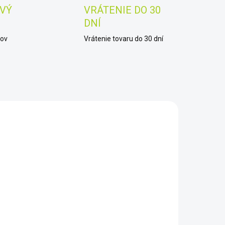
VÝ
VRÁTENIE DO 30
DNÍ
kov
Vrátenie tovaru do 30 dní
AKCIA
902001
902000
TIP
ZADARMO
SKLADOM
SKLADOM
EPROPULSION
EPROPULSION
PIRIT 1.0
SPIRIT 1.0
PLUS
PLUS - extra