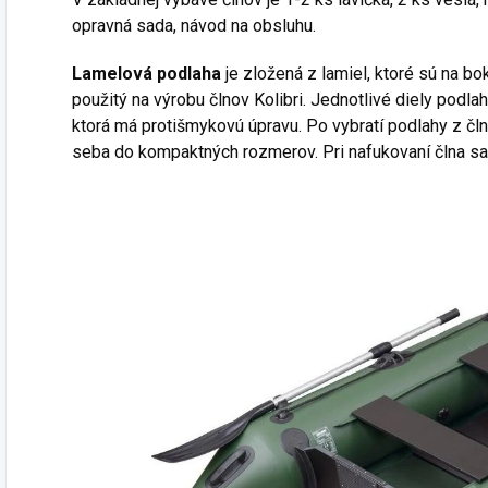
opravná sada, návod na obsluhu.
Lamelová podlaha
je zložená z lamiel, ktoré sú na b
použitý na výrobu člnov Kolibri. Jednotlivé diely podl
ktorá má protišmykovú úpravu. Po vybratí podlahy z člna
seba do kompaktných rozmerov. Pri nafukovaní člna sa 