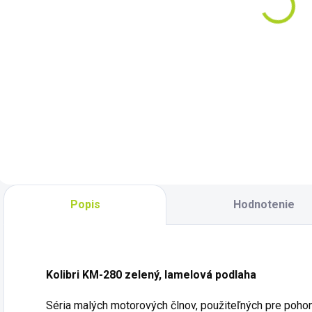
€469
s
Do košíka
Do košíka
Elektrický
motor ePropulsion
eLite 500 W
- Kompaktný ·
Ľahký · Prenosný ·
Ľahko použiteľný
Je navrhnutý ako
najkompaktnejší a
najľahší elektrický
prívesný motor vo
Popis
Hodnotenie
svojej...
Kolibri KM-280 zelený, lamelová podlaha
Séria malých motorových člnov, použiteľných pre pohon