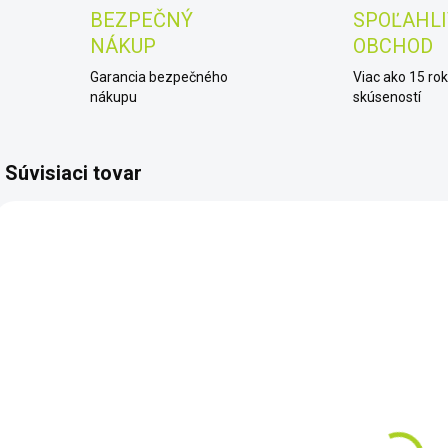
BEZPEČNÝ
SPOĽAHLI
NÁKUP
OBCHOD
Garancia bezpečného
Viac ako 15 ro
nákupu
skúseností
Súvisiaci tovar
NOVINKA
080
EPL500
ZADARMO
SKLADOM
SKLADOM
Elektromotor
ePropulsion
Minn Kota
eLite 500 W
S
Endura Max 50
€1 015