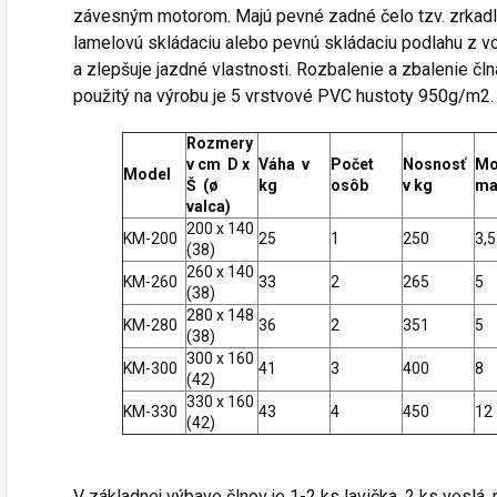
závesným motorom. Majú pevné zadné čelo tzv. zrkadl
lamelovú skládaciu alebo pevnú skládaciu podlahu z vo
a zlepšuje jazdné vlastnosti. Rozbalenie a zbalenie čl
použitý na výrobu je 5 vrstvové PVC hustoty 950g/m2.
Rozmery
v cm D x
Váha v
Počet
Nosnosť
Mo
Model
Š (
ø
kg
osôb
v kg
ma
valca
)
200 x 140
KM-200
25
1
250
3,5
(38)
260 x 140
KM-260
33
2
265
5
(38)
280 x 148
KM-280
36
2
351
5
(38)
300 x 160
KM-300
41
3
400
8
(42)
330 x 160
KM-330
43
4
450
12
(42)
V základnej výbave člnov je 1-2 ks lavička, 2 ks veslá