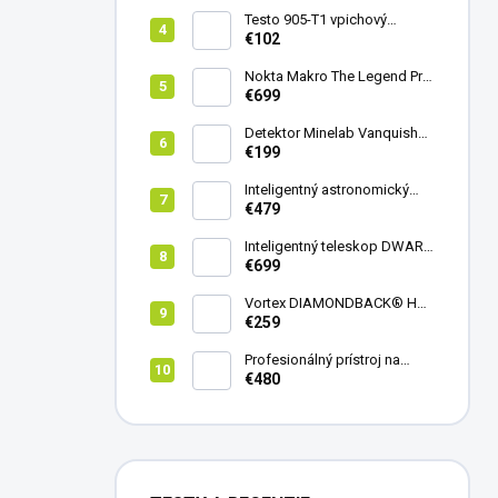
Testo 905-T1 vpichový
teplomer
€102
Nokta Makro The Legend Pro
Pack - model 2024
€699
Detektor Minelab Vanquish
340
€199
Inteligentný astronomický
teleskop DwarfLab Dwarf
€479
mini
Inteligentný teleskop DWARF
III + originálny statív DWARF 3
€699
Vortex DIAMONDBACK® HD
8X42
€259
Profesionálný prístroj na
vedenie vŕtania Laserliner
€480
CenterScanner Compact