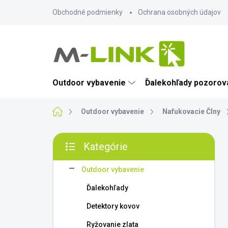
Prejsť
Obchodné podmienky
Ochrana osobných údajov
na
obsah
Outdoor vybavenie
Ďalekohľady pozorova
Domov
Outdoor vybavenie
Nafukovacie Člny
B
Kategórie
o
Preskočiť
č
kategórie
n
Outdoor vybavenie
ý
Ďalekohľady
p
a
Detektory kovov
n
Ryžovanie zlata
e