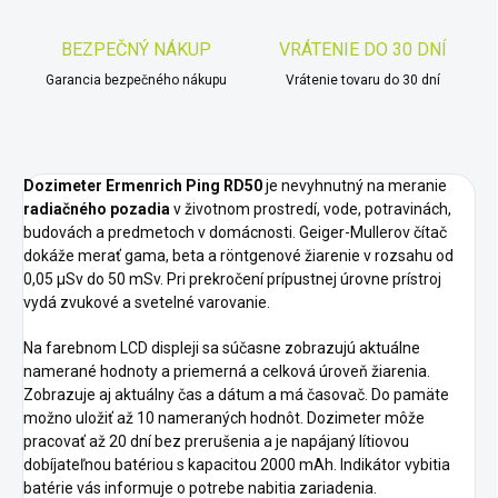
BEZPEČNÝ NÁKUP
VRÁTENIE DO 30 DNÍ
Garancia bezpečného nákupu
Vrátenie tovaru do 30 dní
Dozimeter Ermenrich Ping RD50
je nevyhnutný na meranie
radiačného pozadia
v životnom prostredí, vode, potravinách,
budovách a predmetoch v domácnosti. Geiger-Mullerov čítač
dokáže merať gama, beta a röntgenové žiarenie v rozsahu od
0,05 µSv do 50 mSv. Pri prekročení prípustnej úrovne prístroj
vydá zvukové a svetelné varovanie.
Na farebnom LCD displeji sa súčasne zobrazujú aktuálne
namerané hodnoty a priemerná a celková úroveň žiarenia.
Zobrazuje aj aktuálny čas a dátum a má časovač. Do pamäte
možno uložiť až 10 nameraných hodnôt. Dozimeter môže
pracovať až 20 dní bez prerušenia a je napájaný lítiovou
dobíjateľnou batériou s kapacitou 2000 mAh. Indikátor vybitia
batérie vás informuje o potrebe nabitia zariadenia.