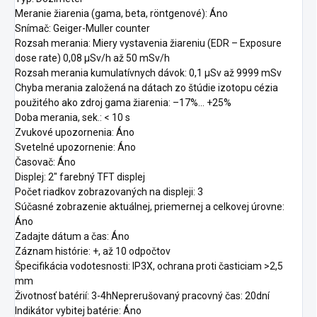
Meranie žiarenia (gama, beta, röntgenové): Áno
Snímač: Geiger-Muller counter
Rozsah merania: Miery vystavenia žiareniu (EDR – Exposure
dose rate) 0,08 µSv/h až 50 mSv/h
Rozsah merania kumulatívnych dávok: 0,1 µSv až 9999 mSv
Chyba merania založená na dátach zo štúdie izotopu cézia
použitého ako zdroj gama žiarenia: –17%... +25%
Doba merania, sek.: < 10 s
Zvukové upozornenia: Áno
Svetelné upozornenie: Áno
Časovač: Áno
Displej: 2" farebný TFT displej
Počet riadkov zobrazovaných na displeji: 3
Súčasné zobrazenie aktuálnej, priemernej a celkovej úrovne:
Áno
Zadajte dátum a čas: Áno
Záznam histórie: +, až 10 odpočtov
Špecifikácia vodotesnosti: IP3X, ochrana proti časticiam >2,5
mm
Životnosť batérií: 3-4hNeprerušovaný pracovný čas: 20dní
Indikátor vybitej batérie: Áno