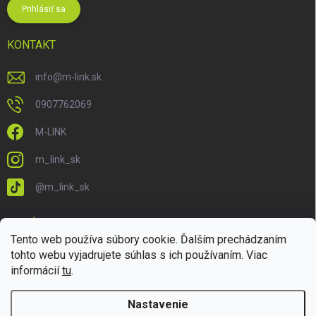
Prihlásiť sa
KONTAKT
info
@
m-link.sk
0907762069
M-LINK
m_link_sk
@m_link_sk
PRIJÍMAME ONLINE PLATBY
Tento web používa súbory cookie. Ďalším prechádzaním
tohto webu vyjadrujete súhlas s ich používaním. Viac
informácií
tu
.
Nastavenie