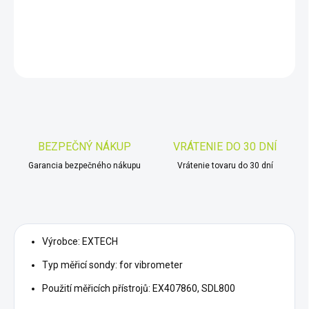
Probe: for vibrometer; Application: EX407860,SDL800
DETAILNÉ INFORMÁCIE
OPÝTAŤ SA
STRÁŽIŤ
Uložiť
BEZPEČNÝ NÁKUP
VRÁTENIE DO 30 DNÍ
Garancia bezpečného nákupu
Vrátenie tovaru do 30 dní
Výrobce: EXTECH
Typ měřicí sondy: for vibrometer
Použití měřicích přístrojů: EX407860, SDL800