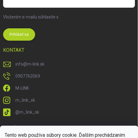
Vložením e-mailu súhlasíte s
podmienkami ochrany osobných
údajov
Prihlásiť sa
KONTAKT
info
@
m-link.sk
0907762069
M-LINK
m_link_sk
@m_link_sk
PRIJÍMAME ONLINE PLATBY
Tento web používa súbory cookie. Ďalším prechádzaním