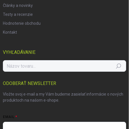
Články a novinky
Testy a recenzie
Hodnotenie obchodu
Kontakt
VYHĽADÁVANIE
Hľadať
ODOBERAŤ NEWSLETTER
Vložte svoj e-mail a my Vám budeme zasielať informácie o nových
produktoch na našom e-shope.
EMAIL