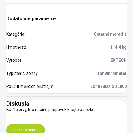
Dodatočné parametre
Kategória
:
Ostatné meradlá
Hmotnosť
:
114.4 kg
Výrobce
:
EXTECH
Typ měřicí sondy
:
for vibrometer
Použití měřicích přístrojů
:
EX407860, SDL800
Diskusia
Buďte prvý, kto napíše príspevok k tejto položke.
Pridať komentár