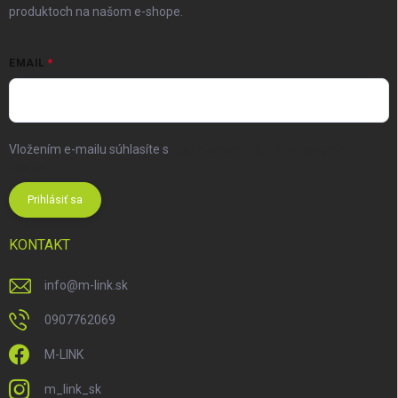
produktoch na našom e-shope.
EMAIL
Vložením e-mailu súhlasíte s
podmienkami ochrany osobných
údajov
Prihlásiť sa
KONTAKT
info
@
m-link.sk
0907762069
M-LINK
m_link_sk