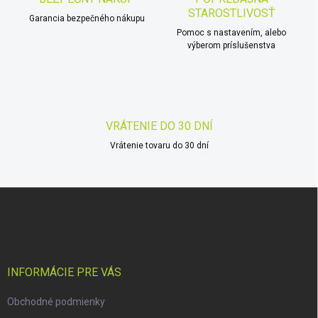
n
v
STAROSTLIVOSŤ
i
Garancia bezpečného nákupu
k
Pomoc s nastavením, alebo
e
y
výberom príslušenstva
v
ý
p
i
s
u
VRÁTENIE DO 30 DNÍ
Vrátenie tovaru do 30 dní
Z
á
p
ä
t
i
INFORMÁCIE PRE VÁS
e
Obchodné podmienky