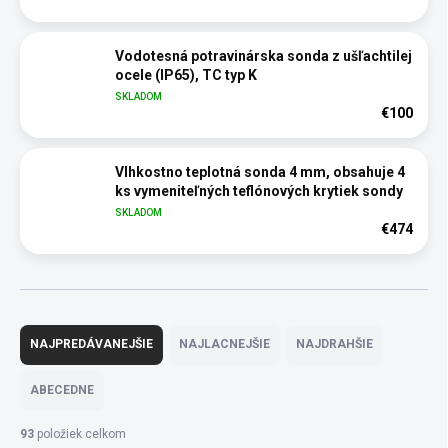
Vodotesná potravinárska sonda z ušľachtilej
ocele (IP65), TC typ K
SKLADOM
€100
Vlhkostno teplotná sonda 4 mm, obsahuje 4
ks vymeniteľných teflónových krytiek sondy
SKLADOM
€474
R
a
NAJPREDÁVANEJŠIE
NAJLACNEJŠIE
NAJDRAHŠIE
d
e
ABECEDNE
n
i
93
položiek celkom