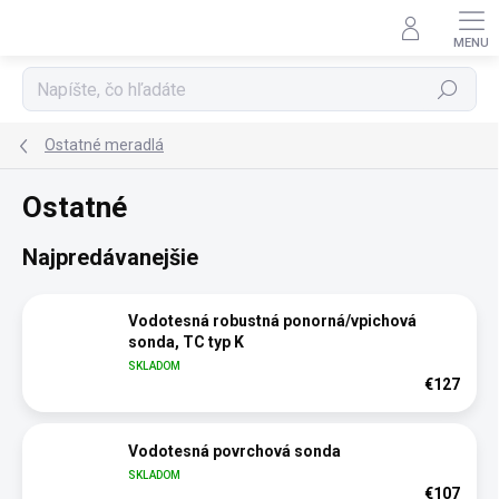
Prejsť
na
obsah
Hľadať
Ostatné meradlá
Ostatné
Najpredávanejšie
Vodotesná robustná ponorná/vpichová
sonda, TC typ K
SKLADOM
€127
Vodotesná povrchová sonda
SKLADOM
€107