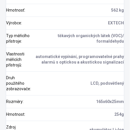
Hmotnosť
:
562 kg
Výrobce
:
EXTECH
Typ měřicího
těkavých organických látek (VOC)/
přístroje
:
formaldehydu
Vlastnosti
automatické vypínání, programovatelné prahy
měřicích
alarmů s optickou a akustickou signalizací
přístrojů
:
Druh
použitého
LCD, podsvětlený
zobrazovače
:
Rozměry
:
165x60x25mm
Hmotnost
:
254g
Zdroj
akumulátor Li-Ion