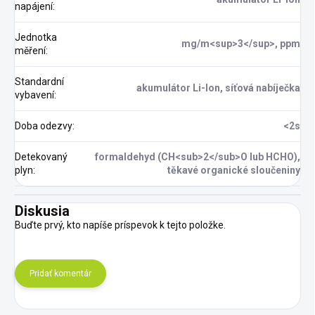
napájení
:
Jednotka
mg/m<sup>3</sup>, ppm
měření
:
Standardní
akumulátor Li-Ion, síťová nabíječka
vybavení
:
Doba odezvy
:
<2s
Detekovaný
formaldehyd (CH<sub>2</sub>O lub HCHO),
plyn
:
těkavé organické sloučeniny
Diskusia
Buďte prvý, kto napíše príspevok k tejto položke.
Pridať komentár