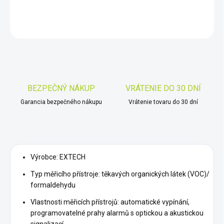
DETAILNÉ INFORMÁCIE
OPÝTAŤ SA
STRÁŽIŤ
Uložiť
BEZPEČNÝ NÁKUP
VRÁTENIE DO 30 DNÍ
Garancia bezpečného nákupu
Vrátenie tovaru do 30 dní
Výrobce: EXTECH
Typ měřicího přístroje: těkavých organických látek (VOC)/
formaldehydu
Vlastnosti měřicích přístrojů: automatické vypínání,
programovatelné prahy alarmů s optickou a akustickou