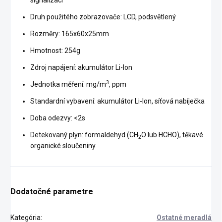
signalizací
Druh použitého zobrazovače: LCD, podsvětlený
Rozměry: 165x60x25mm
Hmotnost: 254g
Zdroj napájení: akumulátor Li-Ion
3
Jednotka měření: mg/m
, ppm
Standardní vybavení: akumulátor Li-Ion, síťová nabíječka
Doba odezvy: <2s
Detekovaný plyn: formaldehyd (CH
O lub HCHO), těkavé
2
organické sloučeniny
Dodatočné parametre
Kategória
:
Ostatné meradlá