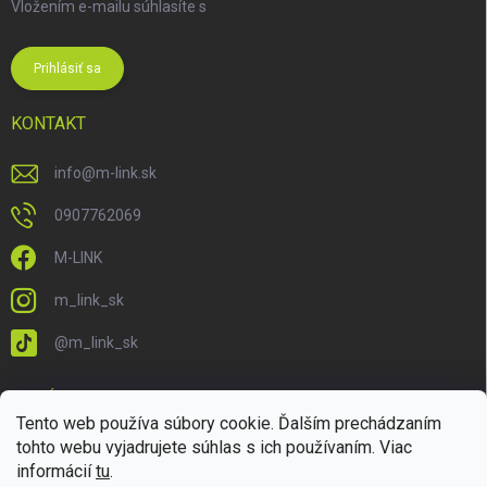
Vložením e-mailu súhlasíte s
podmienkami ochrany osobných
údajov
Prihlásiť sa
KONTAKT
info
@
m-link.sk
0907762069
M-LINK
m_link_sk
@m_link_sk
PRIJÍMAME ONLINE PLATBY
Tento web používa súbory cookie. Ďalším prechádzaním
tohto webu vyjadrujete súhlas s ich používaním. Viac
informácií
tu
.