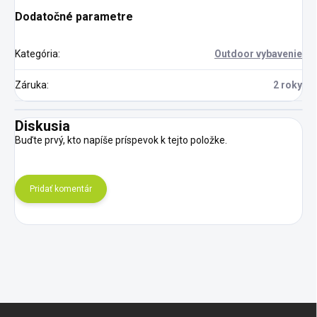
Dodatočné parametre
Kategória
:
Outdoor vybavenie
Záruka
:
2 roky
Diskusia
Buďte prvý, kto napíše príspevok k tejto položke.
Pridať komentár
Z