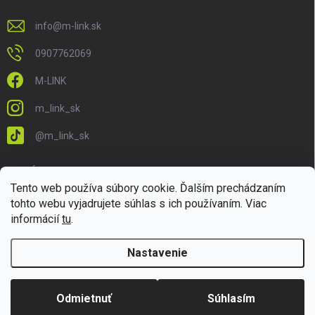
info
@
m-link.sk
0907762069
M-LINK
m_link_sk
@m_link_sk
PRIJÍMAME ONLINE PLATBY
Tento web používa súbory cookie. Ďalším prechádzaním
tohto webu vyjadrujete súhlas s ich používaním. Viac
informácií
tu
.
Nastavenie
Copyright 2026
M-LINK.sk
. Všetky práva vyhradené.
Upraviť nastavenie
cookies
Odmietnuť
Súhlasím
Vytvoril Shoptet