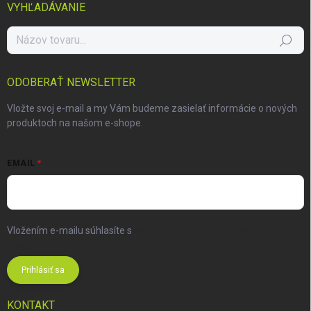
VYHĽADÁVANIE
Hľadať
ODOBERAŤ NEWSLETTER
Vložte svoj e-mail a my Vám budeme zasielať informácie o nových
produktoch na našom e-shope.
EMAIL
Vložením e-mailu súhlasíte s
podmienkami ochrany osobných
údajov
Prihlásiť sa
KONTAKT