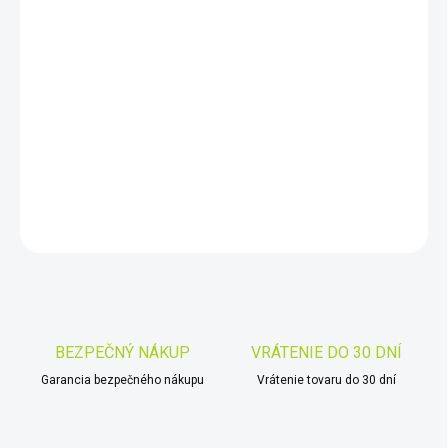
11.8.2026
−
+
Pridať do košíka
Záchranný golier Aquarius je určený na individuálne záchranné
operácie na otvorených vodách.
DETAILNÉ INFORMÁCIE
OPÝTAŤ SA
STRÁŽIŤ
Uložiť
BEZPEČNÝ NÁKUP
VRÁTENIE DO 30 DNÍ
Garancia bezpečného nákupu
Vrátenie tovaru do 30 dní