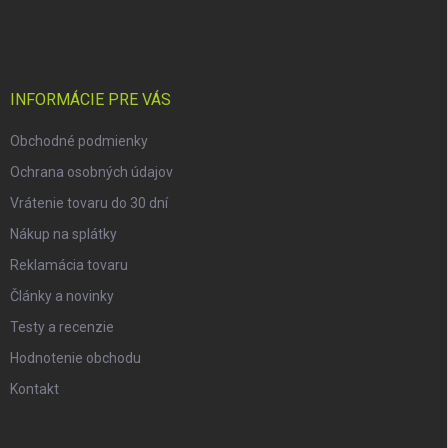
á
p
ä
t
i
INFORMÁCIE PRE VÁS
e
Obchodné podmienky
Ochrana osobných údajov
Vrátenie tovaru do 30 dní
Nákup na splátky
Reklamácia tovaru
Články a novinky
Testy a recenzie
Hodnotenie obchodu
Kontakt