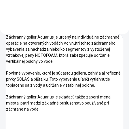
190. „KOLIBRI“ K-190 je
jednomiestny nafukovací čln,
ktorý má nízku hmotnosť a
malé...
Záchranný golier Aquarius je určený na individuálne záchranné
operácie na otvorených vodách.
Vo vnútri tohto záchranného
vybavenia sa nachádza niekoľko segmentov z vystuženej
vztlakovej peny NOTOFOAM, ktorá zabezpečuje udržanie
vertikálnej polohy vo vode.
Povinné vybavenie, ktoré je súčasťou goliera, zahŕňa aj reflexné
prvky SOLAS a píšťalku.
Toto vybavenie uľahčí vytiahnutie
topiaceho sa z vody a udržanie v stabilnej polohe.
Záchranný golier Aquarius je skladací, takže zaberá menej
miesta,
patrí medzi základné príslušenstvo používané pri
záchrane na vode.