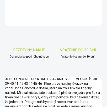
DETAILNÉ INFORMÁCIE
OPÝTAŤ SA
STRÁŽIŤ
Uložiť
BEZPEČNÝ NÁKUP
VRÁTENIE DO 30 DNÍ
Garancia bezpečného nákupu
Vrátenie tovaru do 30 dní
JOBE CONCORD 137 A DRIFT VIAZANIE SET VEĽKOSŤ: 38
39-40 41-42 43 44 45-46 Plné drevo na plný úväzok na
vode! Jobe Concord je doska, ktorá na trhu získala značný
náskok. Miloval všetci, táto doska má plné drevo jadro pre flex a
trvanlivosť a širší obrys, ktorý vám pomôže, keď nakoniec držať,
že jeden trik. Pridajte náš hybridný rocker tvar a máte to
najlepšie z oboch svetov: rýchlosť na vode a agresívny pop