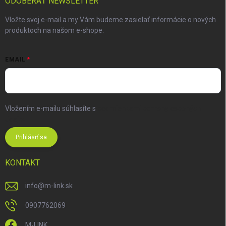
ODOBERAŤ NEWSLETTER
Vložte svoj e-mail a my Vám budeme zasielať informácie o nových
produktoch na našom e-shope.
EMAIL
Vložením e-mailu súhlasíte s
podmienkami ochrany osobných
údajov
Prihlásiť sa
KONTAKT
info
@
m-link.sk
0907762069
M-LINK