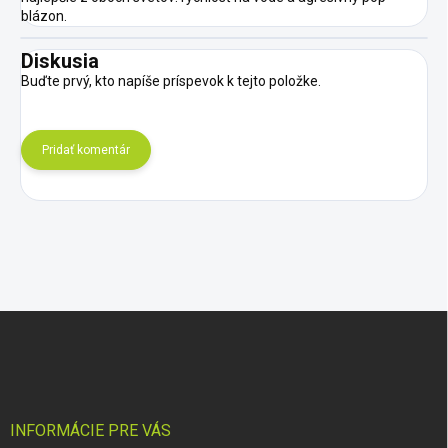
blázon.
Diskusia
Buďte prvý, kto napíše príspevok k tejto položke.
Pridať komentár
Z
á
p
ä
t
i
INFORMÁCIE PRE VÁS