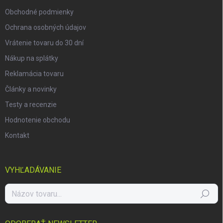
e
Obchodné podmienky
Ochrana osobných údajov
Vrátenie tovaru do 30 dní
Nákup na splátky
Reklamácia tovaru
Články a novinky
Testy a recenzie
Hodnotenie obchodu
Kontakt
VYHĽADÁVANIE
Hľadať