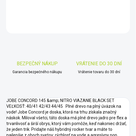
DETAILNÉ INFORMÁCIE
OPÝTAŤ SA
STRÁŽIŤ
Uložiť
BEZPEČNÝ NÁKUP
VRÁTENIE DO 30 DNÍ
Garancia bezpečného nákupu
Vrátenie tovaru do 30 dní
JOBE CONCORD 145 &amp; NITRO VIAZANIE BLACK SET
VEĽKOSŤ: 40/41 42/43 44/45 Plné drevo na plný úväzok na
vode! Jobe Concord je doska, ktorá na trhu získala značný
náskok. Miloval všetci, táto doska má plné drevo jadro pre flex a
trvanlivosť a širší obrys, ktorý vám pomôže, keď nakoniec držať,
že jeden trik. Pridajte náš hybridný rocker tvar a máte to
najlepšie z oboch svetov: rýchlosť na vode a agresívny pop