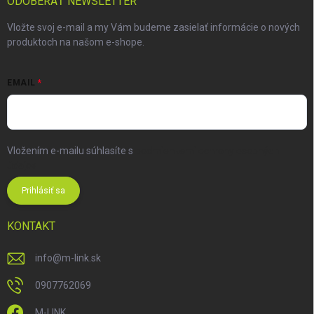
ODOBERAŤ NEWSLETTER
Vložte svoj e-mail a my Vám budeme zasielať informácie o nových
produktoch na našom e-shope.
EMAIL
Vložením e-mailu súhlasíte s
podmienkami ochrany osobných
údajov
Prihlásiť sa
KONTAKT
info
@
m-link.sk
0907762069
M-LINK