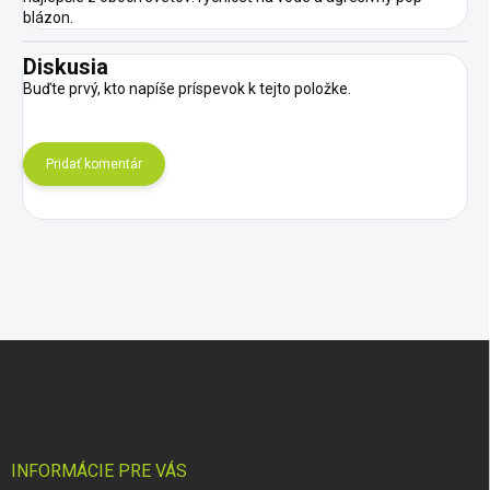
blázon.
Diskusia
Buďte prvý, kto napíše príspevok k tejto položke.
Pridať komentár
Z
á
p
ä
t
i
INFORMÁCIE PRE VÁS