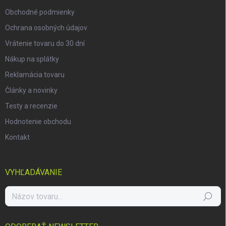
e
Obchodné podmienky
Ochrana osobných údajov
Vrátenie tovaru do 30 dní
Nákup na splátky
Reklamácia tovaru
Články a novinky
Testy a recenzie
Hodnotenie obchodu
Kontakt
VYHĽADÁVANIE
Hľadať