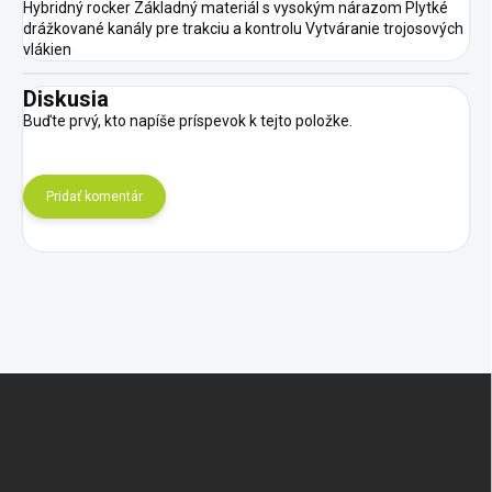
Hybridný rocker Základný materiál s vysokým nárazom Plytké
drážkované kanály pre trakciu a kontrolu Vytváranie trojosových
vlákien
Diskusia
Buďte prvý, kto napíše príspevok k tejto položke.
Pridať komentár
Z
á
p
ä
t