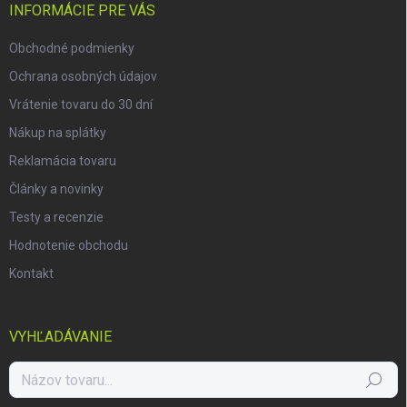
i
INFORMÁCIE PRE VÁS
e
Obchodné podmienky
Ochrana osobných údajov
Vrátenie tovaru do 30 dní
Nákup na splátky
Reklamácia tovaru
Články a novinky
Testy a recenzie
Hodnotenie obchodu
Kontakt
VYHĽADÁVANIE
Hľadať