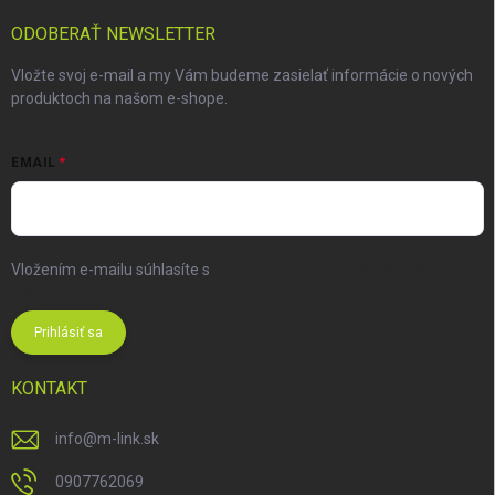
ODOBERAŤ NEWSLETTER
Vložte svoj e-mail a my Vám budeme zasielať informácie o nových
produktoch na našom e-shope.
EMAIL
Vložením e-mailu súhlasíte s
podmienkami ochrany osobných
údajov
Prihlásiť sa
KONTAKT
info
@
m-link.sk
0907762069