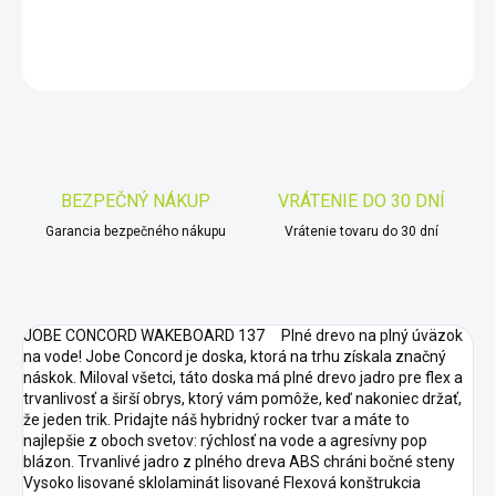
DETAILNÉ INFORMÁCIE
OPÝTAŤ SA
STRÁŽIŤ
Uložiť
BEZPEČNÝ NÁKUP
VRÁTENIE DO 30 DNÍ
Garancia bezpečného nákupu
Vrátenie tovaru do 30 dní
JOBE CONCORD WAKEBOARD 137 Plné drevo na plný úväzok
na vode! Jobe Concord je doska, ktorá na trhu získala značný
náskok. Miloval všetci, táto doska má plné drevo jadro pre flex a
trvanlivosť a širší obrys, ktorý vám pomôže, keď nakoniec držať,
že jeden trik. Pridajte náš hybridný rocker tvar a máte to
najlepšie z oboch svetov: rýchlosť na vode a agresívny pop
blázon. Trvanlivé jadro z plného dreva ABS chráni bočné steny
Vysoko lisované sklolaminát lisované Flexová konštrukcia