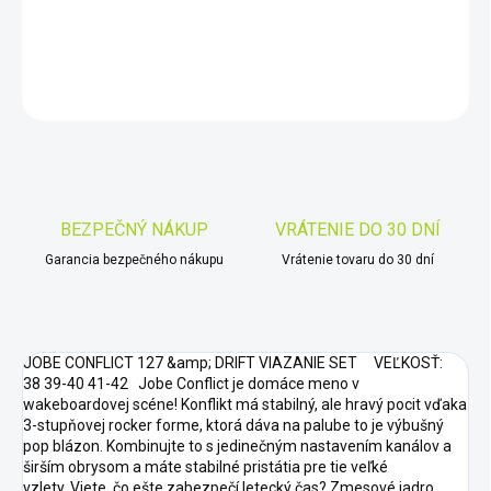
DETAILNÉ INFORMÁCIE
OPÝTAŤ SA
STRÁŽIŤ
Uložiť
BEZPEČNÝ NÁKUP
VRÁTENIE DO 30 DNÍ
Garancia bezpečného nákupu
Vrátenie tovaru do 30 dní
JOBE CONFLICT 127 &amp; DRIFT VIAZANIE SET VEĽKOSŤ:
38 39-40 41-42 Jobe Conflict je domáce meno v
wakeboardovej scéne! Konflikt má stabilný, ale hravý pocit vďaka
3-stupňovej rocker forme, ktorá dáva na palube to je výbušný
pop blázon. Kombinujte to s jedinečným nastavením kanálov a
širším obrysom a máte stabilné pristátia pre tie veľké
vzlety. Viete, čo ešte zabezpečí letecký čas? Zmesové jadro,