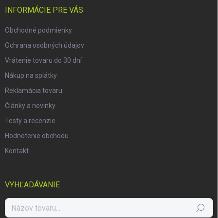
i
INFORMÁCIE PRE VÁS
e
Obchodné podmienky
Ochrana osobných údajov
Vrátenie tovaru do 30 dní
Nákup na splátky
Reklamácia tovaru
Články a novinky
Testy a recenzie
Hodnotenie obchodu
Kontakt
VYHĽADÁVANIE
Hľadať