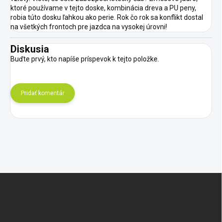
ktoré používame v tejto doske, kombinácia dreva a PU peny,
robia túto dosku ľahkou ako perie. Rok čo rok sa konflikt dostal
na všetkých frontoch pre jazdca na vysokej úrovni!
Diskusia
Buďte prvý, kto napíše príspevok k tejto položke.
Pridať komentár
Z
á
p
ä
t