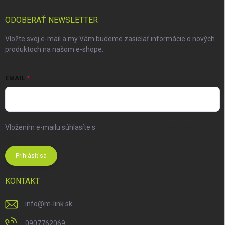
ODOBERAŤ NEWSLETTER
Vložte svoj e-mail a my Vám budeme zasielať informácie o nových
produktoch na našom e-shope.
EMAIL
Vložením e-mailu súhlasíte s
podmienkami ochrany osobných
údajov
Prihlásiť sa
KONTAKT
info
@
m-link.sk
0907762069