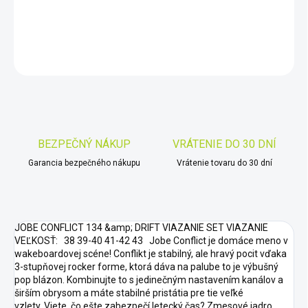
DETAILNÉ INFORMÁCIE
OPÝTAŤ SA
STRÁŽIŤ
Uložiť
BEZPEČNÝ NÁKUP
VRÁTENIE DO 30 DNÍ
Garancia bezpečného nákupu
Vrátenie tovaru do 30 dní
JOBE CONFLICT 134 &amp; DRIFT VIAZANIE SET VIAZANIE
VEĽKOSŤ: 38 39-40 41-42 43 Jobe Conflict je domáce meno v
wakeboardovej scéne! Conflikt je stabilný, ale hravý pocit vďaka
3-stupňovej rocker forme, ktorá dáva na palube to je výbušný
pop blázon. Kombinujte to s jedinečným nastavením kanálov a
širším obrysom a máte stabilné pristátia pre tie veľké
vzlety. Viete, čo ešte zabezpečí letecký čas? Zmesové jadro,