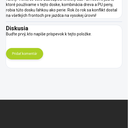
ktoré používame v tejto doske, kombinácia dreva a PU peny,
robia túto dosku ľahkou ako perie. Rok čo rok sa konflikt dostal
na všetkých frontoch pre jazdca na vysokej úrovni!
Diskusia
Buďte prvý, kto napíše príspevok k tejto položke.
Pridať komentár
Z
á
p
ä
t