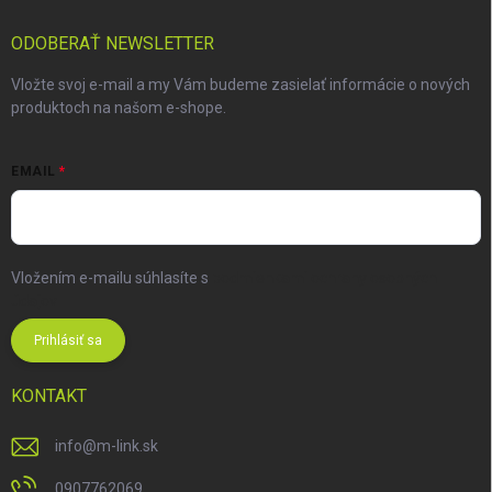
ODOBERAŤ NEWSLETTER
Vložte svoj e-mail a my Vám budeme zasielať informácie o nových
produktoch na našom e-shope.
EMAIL
Vložením e-mailu súhlasíte s
podmienkami ochrany osobných
údajov
Prihlásiť sa
KONTAKT
info
@
m-link.sk
0907762069