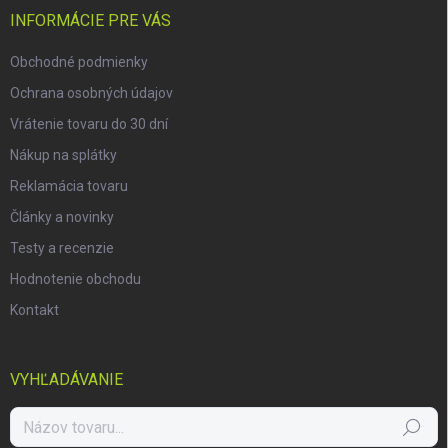
i
INFORMÁCIE PRE VÁS
e
Obchodné podmienky
Ochrana osobných údajov
Vrátenie tovaru do 30 dní
Nákup na splátky
Reklamácia tovaru
Články a novinky
Testy a recenzie
Hodnotenie obchodu
Kontakt
VYHĽADÁVANIE
Hľadať