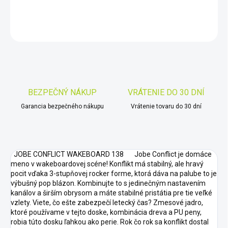
DETAILNÉ INFORMÁCIE
OPÝTAŤ SA
STRÁŽIŤ
Uložiť
BEZPEČNÝ NÁKUP
VRÁTENIE DO 30 DNÍ
Garancia bezpečného nákupu
Vrátenie tovaru do 30 dní
JOBE CONFLICT WAKEBOARD 138 Jobe Conflict je domáce
meno v wakeboardovej scéne! Konflikt má stabilný, ale hravý
pocit vďaka 3-stupňovej rocker forme, ktorá dáva na palube to je
výbušný pop blázon. Kombinujte to s jedinečným nastavením
kanálov a širším obrysom a máte stabilné pristátia pre tie veľké
vzlety. Viete, čo ešte zabezpečí letecký čas? Zmesové jadro,
ktoré používame v tejto doske, kombinácia dreva a PU peny,
robia túto dosku ľahkou ako perie. Rok čo rok sa konflikt dostal