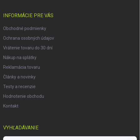
ä
t
i
INFORMÁCIE PRE VÁS
e
Obchodné podmienky
Ochrana osobných údajov
Vrátenie tovaru do 30 dní
Nákup na splátky
Reklamácia tovaru
Články a novinky
Testy a recenzie
Hodnotenie obchodu
Kontakt
VYHĽADÁVANIE