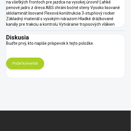
na všetkých frontoch pre jazdca na vysokej úrovni! Ľahké
penové jadro z dreva ABS chráni bočné steny Vysoko lisované
sklolaminát lisované Flexová konštrukcia 3-stupňový rocker
Základný materiál s vysokým nárazom Hladké drážkované
kanály pre trakciu a kontrolu Vytváranie trojosových vlákien
Diskusia
Buďte prvý, kto napíše príspevok k tejto položke.
Pridať komentár
Z
á
p