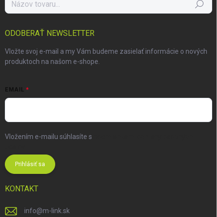
Hľadať
ODOBERAŤ NEWSLETTER
Vložte svoj e-mail a my Vám budeme zasielať informácie o nových
produktoch na našom e-shope.
EMAIL
Vložením e-mailu súhlasíte s
podmienkami ochrany osobných
údajov
Prihlásiť sa
KONTAKT
info
@
m-link.sk