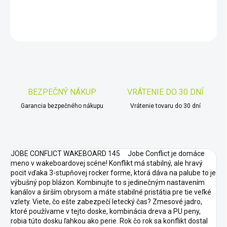
DETAILNÉ INFORMÁCIE
OPÝTAŤ SA
STRÁŽIŤ
Uložiť
BEZPEČNÝ NÁKUP
VRÁTENIE DO 30 DNÍ
Garancia bezpečného nákupu
Vrátenie tovaru do 30 dní
JOBE CONFLICT WAKEBOARD 145 Jobe Conflict je domáce
meno v wakeboardovej scéne! Konflikt má stabilný, ale hravý
pocit vďaka 3-stupňovej rocker forme, ktorá dáva na palube to je
výbušný pop blázon. Kombinujte to s jedinečným nastavením
kanálov a širším obrysom a máte stabilné pristátia pre tie veľké
vzlety. Viete, čo ešte zabezpečí letecký čas? Zmesové jadro,
ktoré používame v tejto doske, kombinácia dreva a PU peny,
robia túto dosku ľahkou ako perie. Rok čo rok sa konflikt dostal