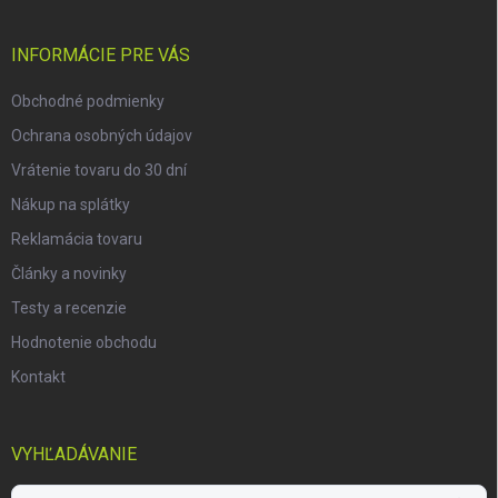
ä
t
i
INFORMÁCIE PRE VÁS
e
Obchodné podmienky
Ochrana osobných údajov
Vrátenie tovaru do 30 dní
Nákup na splátky
Reklamácia tovaru
Články a novinky
Testy a recenzie
Hodnotenie obchodu
Kontakt
VYHĽADÁVANIE