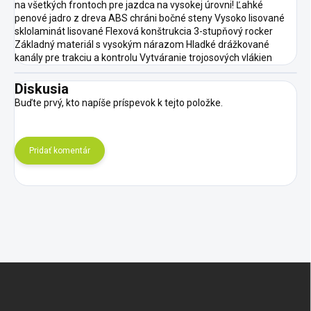
na všetkých frontoch pre jazdca na vysokej úrovni! Ľahké
penové jadro z dreva ABS chráni bočné steny Vysoko lisované
sklolaminát lisované Flexová konštrukcia 3-stupňový rocker
Základný materiál s vysokým nárazom Hladké drážkované
kanály pre trakciu a kontrolu Vytváranie trojosových vlákien
Diskusia
Buďte prvý, kto napíše príspevok k tejto položke.
Pridať komentár
Z
á
p