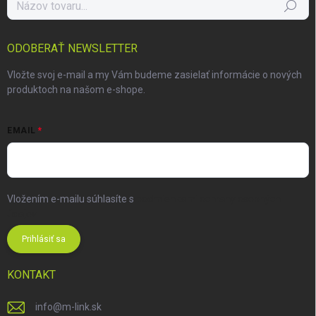
Hľadať
ODOBERAŤ NEWSLETTER
Vložte svoj e-mail a my Vám budeme zasielať informácie o nových
produktoch na našom e-shope.
EMAIL
Vložením e-mailu súhlasíte s
podmienkami ochrany osobných
údajov
Prihlásiť sa
KONTAKT
info
@
m-link.sk