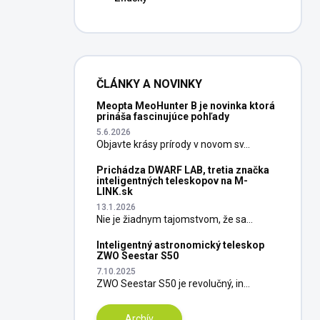
ČLÁNKY A NOVINKY
Meopta MeoHunter B je novinka ktorá
prináša fascinujúce pohľady
5.6.2026
Objavte krásy prírody v novom sv...
Prichádza DWARF LAB, tretia značka
inteligentných teleskopov na M-
LINK.sk
13.1.2026
Nie je žiadnym tajomstvom, že sa...
Inteligentný astronomický teleskop
ZWO Seestar S50
7.10.2025
ZWO Seestar S50 je revolučný, in...
Archív