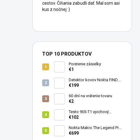
cestov. Číňania zabudli dať. Mal som asi
kus z nočnej :)
TOP 10 PRODUKTOV
Poistenie zásielky
€1
Detektor kovov Nokta FINDX
Pro
€199
60 dní na vrátenie tovaru
€2
Testo 905-T1 vpichový
teplomer
€102
Nokta Makro The Legend Pro
Pack - model 2024
€699