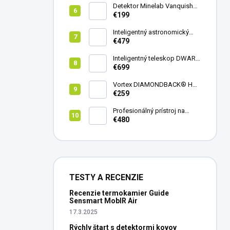
Detektor Minelab Vanquish
340
€199
Inteligentný astronomický
teleskop DwarfLab Dwarf
€479
mini
Inteligentný teleskop DWARF
III + originálny statív DWARF 3
€699
Vortex DIAMONDBACK® HD
8X42
€259
Profesionálný prístroj na
vedenie vŕtania Laserliner
€480
CenterScanner Compact
TESTY A RECENZIE
Recenzie termokamier Guide
Sensmart MobIR Air
17.3.2025
Rýchly štart s detektormi kovov