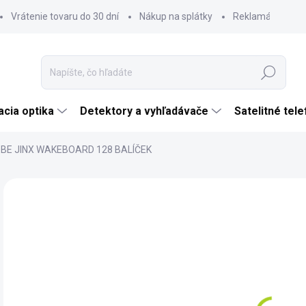
Vrátenie tovaru do 30 dní
Nákup na splátky
Reklamácia tova
Hľadať
cia optika
Detektory a vyhľadávače
Satelitné tel
BE JINX WAKEBOARD 128 BALÍČEK
Neohodnotené
Podrobnosti hodnotenia
ZNAČKA:
JOBE
€
€29
Jedn
SK
cena
MÔŽ
DO: