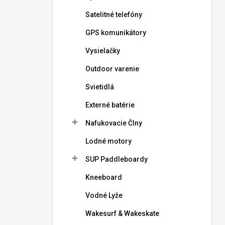
l
Satelitné telefóny
GPS komunikátory
Vysielačky
Outdoor varenie
Svietidlá
Externé batérie
Nafukovacie Člny
Lodné motory
SUP Paddleboardy
Kneeboard
Vodné Lyže
Wakesurf & Wakeskate