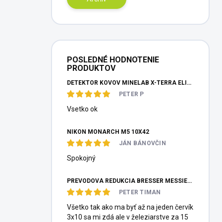
POSLEDNÉ HODNOTENIE
PRODUKTOV
DETEKTOR KOVOV MINELAB X-TERRA ELITE PINPOITER SET
PETER P
Vsetko ok
NIKON MONARCH M5 10X42
JÁN BÁNOVČIN
Spokojný
PREVODOVÁ REDUKCIA BRESSER MESSIER HEXAFOC 1:10
PETER TIMAN
Všetko tak ako ma byť až na jeden červík
3x10 sa mi zdá ale v železiarstve za 15