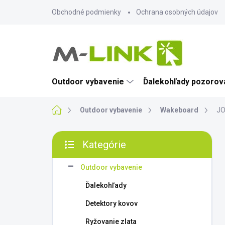
Prejsť
Obchodné podmienky
Ochrana osobných údajov
na
obsah
Outdoor vybavenie
Ďalekohľady pozorova
Domov
Outdoor vybavenie
Wakeboard
JO
B
Kategórie
o
Preskočiť
č
kategórie
n
Outdoor vybavenie
ý
Ďalekohľady
p
a
Detektory kovov
n
Ryžovanie zlata
e