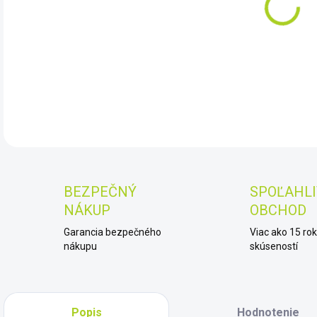
11.
DET
BEZPEČNÝ
SPOĽAHLI
NÁKUP
OBCHOD
Garancia bezpečného
Viac ako 15 ro
nákupu
skúseností
Popis
Hodnotenie