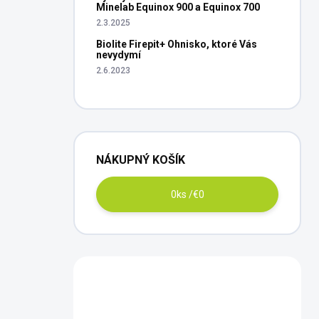
Minelab Equinox 900 a Equinox 700
2.3.2025
Biolite Firepit+ Ohnisko, ktoré Vás
nevydymí
2.6.2023
NÁKUPNÝ KOŠÍK
0
ks /
€0