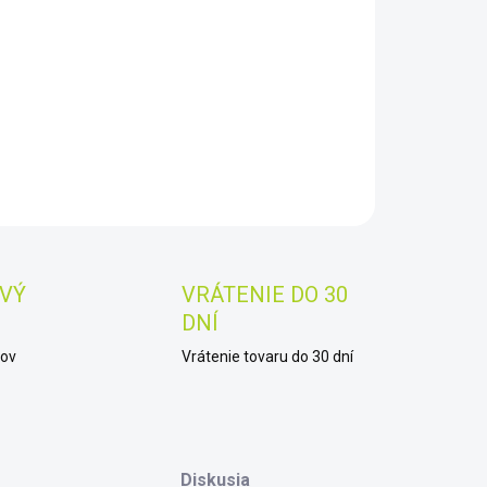
8.2026
−
+
Pridať do košíka
AILNÉ INFORMÁCIE
OPÝTAŤ SA
STRÁŽIŤ
Uložiť
VÝ
VRÁTENIE DO 30
DNÍ
kov
Vrátenie tovaru do 30 dní
Diskusia