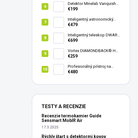
Detektor Minelab Vanquish
340
€199
Inteligentný astronomický
teleskop DwarfLab Dwarf
€479
mini
Inteligentný teleskop DWARF
III + originálny statív DWARF 3
€699
Vortex DIAMONDBACK® HD
8X42
€259
Profesionálný prístroj na
vedenie vŕtania Laserliner
€480
CenterScanner Compact
TESTY A RECENZIE
Recenzie termokamier Guide
Sensmart MobIR Air
17.3.2025
Rýchly štart s detektormi kovov