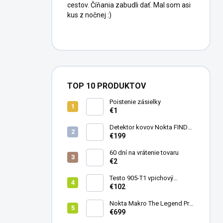
cestov. Číňania zabudli dať. Mal som asi
kus z nočnej :)
TOP 10 PRODUKTOV
Poistenie zásielky
€1
Detektor kovov Nokta FINDX
Pro
€199
60 dní na vrátenie tovaru
€2
Testo 905-T1 vpichový
teplomer
€102
Nokta Makro The Legend Pro
Pack - model 2024
€699