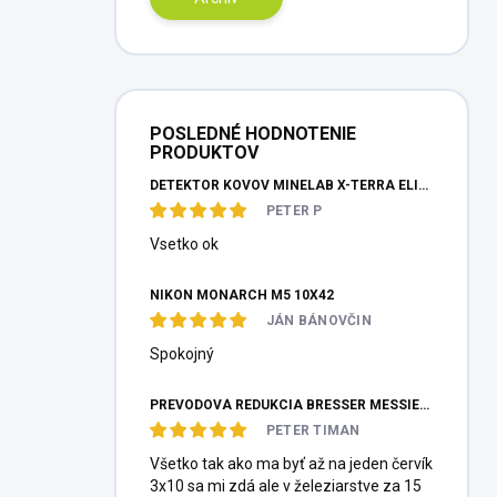
POSLEDNÉ HODNOTENIE
PRODUKTOV
DETEKTOR KOVOV MINELAB X-TERRA ELITE PINPOITER SET
PETER P
Vsetko ok
NIKON MONARCH M5 10X42
JÁN BÁNOVČIN
Spokojný
PREVODOVÁ REDUKCIA BRESSER MESSIER HEXAFOC 1:10
PETER TIMAN
Všetko tak ako ma byť až na jeden červík
3x10 sa mi zdá ale v železiarstve za 15