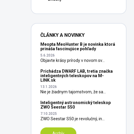
ČLÁNKY A NOVINKY
Meopta MeoHunter B je novinka ktorá
prináša fascinujúce pohľady
5.6.2026
Objavte krásy prírody v novom sv...
Prichádza DWARF LAB, tretia značka
inteligentných teleskopov na M-
LINK.sk
13.1.2026
Nie je žiadnym tajomstvom, že sa...
Inteligentný astronomický teleskop
ZWO Seestar S50
7.10.2025
ZWO Seestar S50 je revolučný, in...
Archív