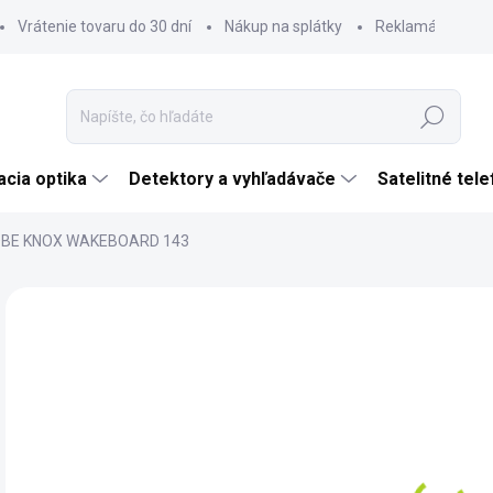
Vrátenie tovaru do 30 dní
Nákup na splátky
Reklamácia tova
Hľadať
cia optika
Detektory a vyhľadávače
Satelitné tel
BE KNOX WAKEBOARD 143
Neohodnotené
Podrobnosti hodnotenia
ZNAČKA:
JOBE
€
€36
Jedn
SK
cena
MÔŽ
DO: