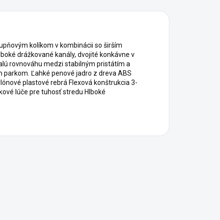
ovým kolíkom v kombinácii so širším
lboké drážkované kanály, dvojité konkávne v
onalú rovnováhu medzi stabilným pristátím a
m parkom. Ľahké penové jadro z dreva ABS
lónové plastové rebrá Flexová konštrukcia 3-
ové lúče pre tuhosť stredu Hlboké