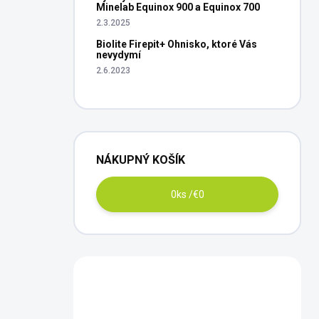
Minelab Equinox 900 a Equinox 700
2.3.2025
Biolite Firepit+ Ohnisko, ktoré Vás
nevydymí
2.6.2023
NÁKUPNÝ KOŠÍK
0
ks /
€0