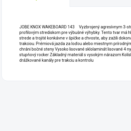
JOBE KNOX WAKEBOARD 143 Vyzbrojený agresívnym 3-stupň
profilovým strediskom pre výbušné výhybky. Tento tvar má h
strede a trojité konkávne v špičke a chvoste, aby zažili dok
trakciou. Prémiová jazda za loďou alebo miestnym prírodný
chráni bočné steny Vysoko lisované sklolaminát lisované 4 ny
stupňový rocker Základný materiál s vysokým nárazom Kolísk
drážkované kanály pre trakciu a kontrolu