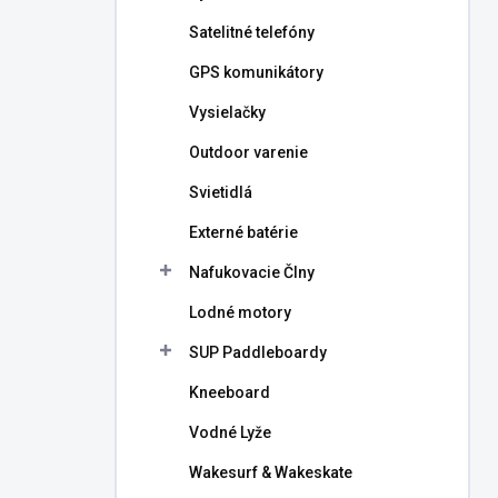
l
Satelitné telefóny
GPS komunikátory
Vysielačky
Outdoor varenie
Svietidlá
Externé batérie
Nafukovacie Člny
Lodné motory
SUP Paddleboardy
Kneeboard
Vodné Lyže
Wakesurf & Wakeskate