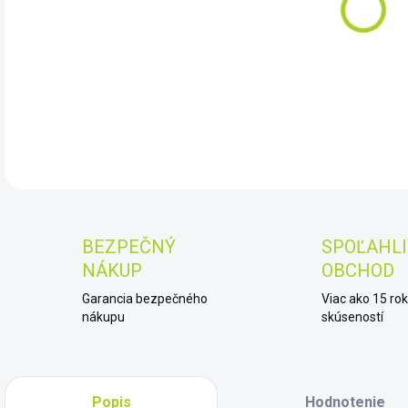
11.
DET
BEZPEČNÝ
SPOĽAHLI
NÁKUP
OBCHOD
Garancia bezpečného
Viac ako 15 ro
nákupu
skúseností
Popis
Hodnotenie