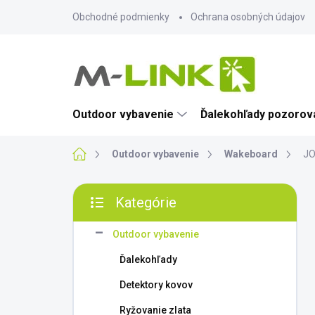
Prejsť
Obchodné podmienky
Ochrana osobných údajov
na
obsah
Outdoor vybavenie
Ďalekohľady pozorova
Domov
Outdoor vybavenie
Wakeboard
JO
B
Kategórie
o
Preskočiť
č
kategórie
n
Outdoor vybavenie
ý
Ďalekohľady
p
a
Detektory kovov
n
Ryžovanie zlata
e