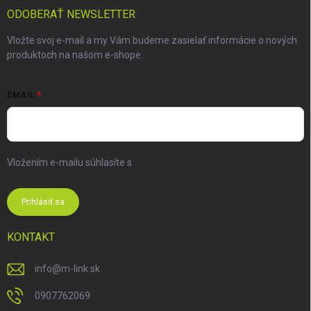
ODOBERAŤ NEWSLETTER
Vložte svoj e-mail a my Vám budeme zasielať informácie o nových
produktoch na našom e-shope.
EMAIL
Vložením e-mailu súhlasíte s
podmienkami ochrany osobných
údajov
Prihlásiť sa
KONTAKT
info
@
m-link.sk
0907762069