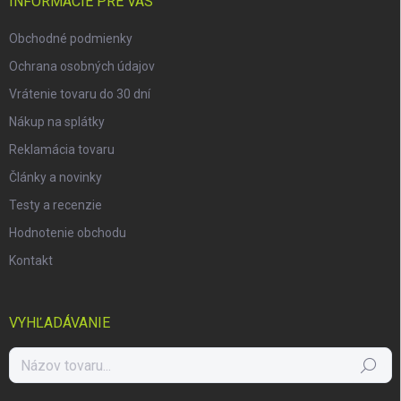
i
INFORMÁCIE PRE VÁS
e
Obchodné podmienky
Ochrana osobných údajov
Vrátenie tovaru do 30 dní
Nákup na splátky
Reklamácia tovaru
Články a novinky
Testy a recenzie
Hodnotenie obchodu
Kontakt
VYHĽADÁVANIE
Hľadať