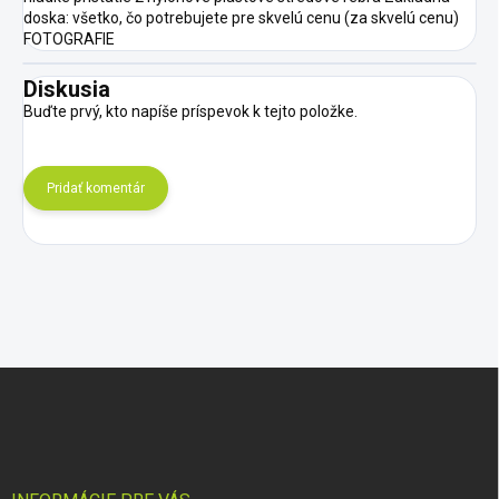
doska: všetko, čo potrebujete pre skvelú cenu (za skvelú cenu)
FOTOGRAFIE
Diskusia
Buďte prvý, kto napíše príspevok k tejto položke.
Pridať komentár
Z
á
p
ä
t