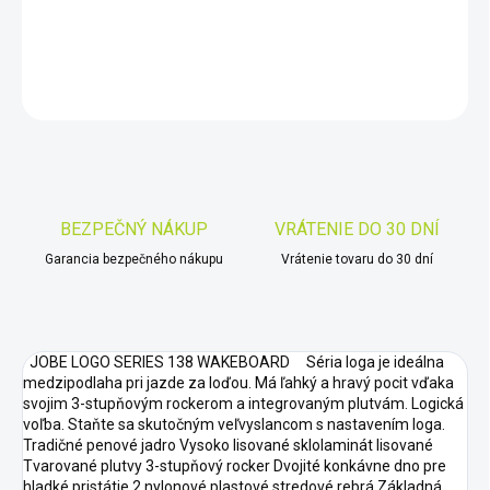
DETAILNÉ INFORMÁCIE
OPÝTAŤ SA
STRÁŽIŤ
Uložiť
BEZPEČNÝ NÁKUP
VRÁTENIE DO 30 DNÍ
Garancia bezpečného nákupu
Vrátenie tovaru do 30 dní
JOBE LOGO SERIES 138 WAKEBOARD Séria loga je ideálna
medzipodlaha pri jazde za loďou. Má ľahký a hravý pocit vďaka
svojim 3-stupňovým rockerom a integrovaným plutvám. Logická
voľba. Staňte sa skutočným veľvyslancom s nastavením loga.
Tradičné penové jadro Vysoko lisované sklolaminát lisované
Tvarované plutvy 3-stupňový rocker Dvojité konkávne dno pre
hladké pristátie 2 nylonové plastové stredové rebrá Základná