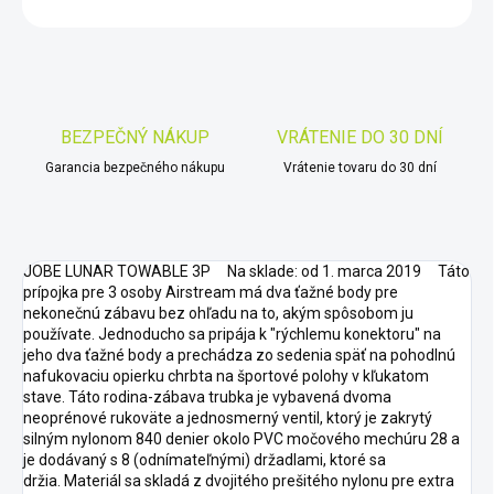
OPÝTAŤ SA
STRÁŽIŤ
Uložiť
BEZPEČNÝ NÁKUP
VRÁTENIE DO 30 DNÍ
Garancia bezpečného nákupu
Vrátenie tovaru do 30 dní
JOBE LUNAR TOWABLE 3P Na sklade: od 1. marca 2019 Táto
prípojka pre 3 osoby Airstream má dva ťažné body pre
nekonečnú zábavu bez ohľadu na to, akým spôsobom ju
používate. Jednoducho sa pripája k "rýchlemu konektoru" na
jeho dva ťažné body a prechádza zo sedenia späť na pohodlnú
nafukovaciu opierku chrbta na športové polohy v kľukatom
stave. Táto rodina-zábava trubka je vybavená dvoma
neoprénové rukoväte a jednosmerný ventil, ktorý je zakrytý
silným nylonom 840 denier okolo PVC močového mechúru 28 a
je dodávaný s 8 (odnímateľnými) držadlami, ktoré sa
držia. Materiál sa skladá z dvojitého prešitého nylonu pre extra