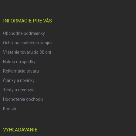
p
ä
t
i
INFORMÁCIE PRE VÁS
e
Obchodné podmienky
Ochrana osobných údajov
Vrátenie tovaru do 30 dní
Nákup na splátky
Reklamácia tovaru
Články a novinky
Testy a recenzie
Hodnotenie obchodu
Kontakt
VYHĽADÁVANIE