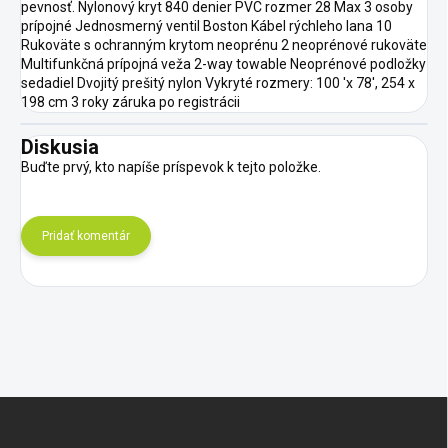
pevnosť. Nylonový kryt 840 denier PVC rozmer 28 Max 3 osoby
prípojné Jednosmerný ventil Boston Kábel rýchleho lana 10
Rukoväte s ochranným krytom neoprénu 2 neoprénové rukoväte
Multifunkčná prípojná veža 2-way towable Neoprénové podložky
sedadiel Dvojitý prešitý nylon Vykryté rozmery: 100 'x 78', 254 x
198 cm 3 roky záruka po registrácii
Diskusia
Buďte prvý, kto napíše príspevok k tejto položke.
Pridať komentár
Z
á