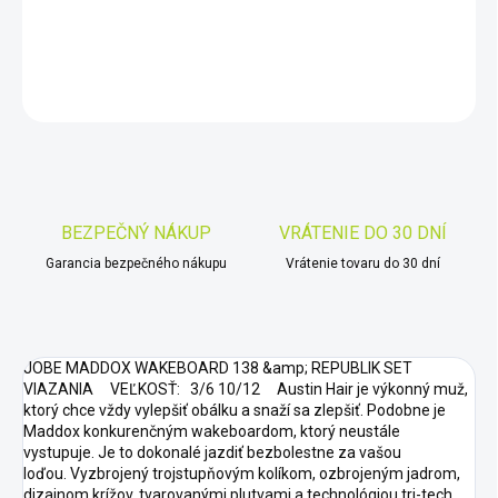
DETAILNÉ INFORMÁCIE
OPÝTAŤ SA
STRÁŽIŤ
Uložiť
BEZPEČNÝ NÁKUP
VRÁTENIE DO 30 DNÍ
Garancia bezpečného nákupu
Vrátenie tovaru do 30 dní
JOBE MADDOX WAKEBOARD 138 &amp; REPUBLIK SET
VIAZANIA VEĽKOSŤ: 3/6 10/12 Austin Hair je výkonný muž,
ktorý chce vždy vylepšiť obálku a snaží sa zlepšiť. Podobne je
Maddox konkurenčným wakeboardom, ktorý neustále
vystupuje. Je to dokonalé jazdiť bezbolestne za vašou
loďou. Vyzbrojený trojstupňovým kolíkom, ozbrojeným jadrom,
dizajnom krížov, tvarovanými plutvami a technológiou tri-tech,