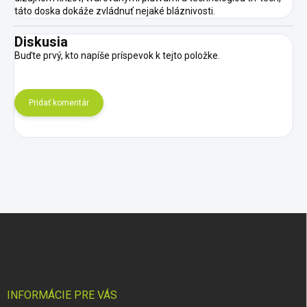
táto doska dokáže zvládnuť nejaké bláznivosti.
Diskusia
Buďte prvý, kto napíše príspevok k tejto položke.
Pridať komentár
Z
á
p
ä
t
i
INFORMÁCIE PRE VÁS