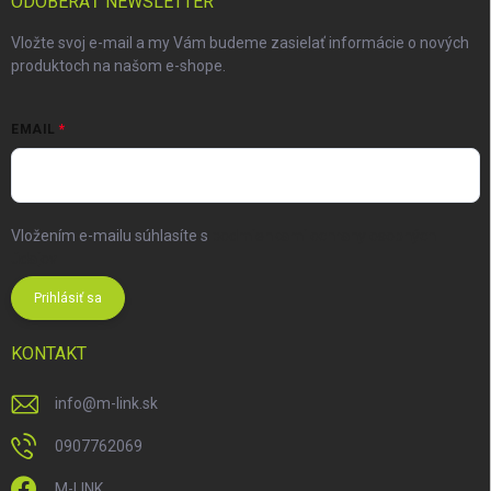
ODOBERAŤ NEWSLETTER
Vložte svoj e-mail a my Vám budeme zasielať informácie o nových
produktoch na našom e-shope.
EMAIL
Vložením e-mailu súhlasíte s
podmienkami ochrany osobných
údajov
Prihlásiť sa
KONTAKT
info
@
m-link.sk
0907762069
M-LINK