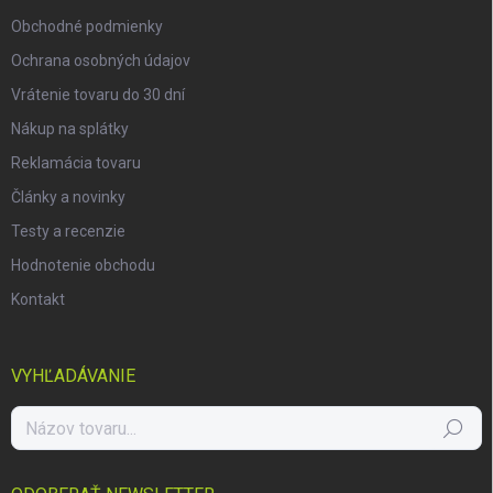
e
Obchodné podmienky
Ochrana osobných údajov
Vrátenie tovaru do 30 dní
Nákup na splátky
Reklamácia tovaru
Články a novinky
Testy a recenzie
Hodnotenie obchodu
Kontakt
VYHĽADÁVANIE
Hľadať