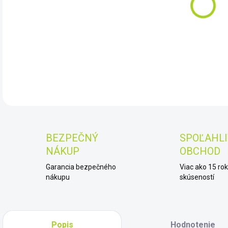
11.
DET
BEZPEČNÝ
SPOĽAHLI
NÁKUP
OBCHOD
Garancia bezpečného
Viac ako 15 ro
nákupu
skúseností
Popis
Hodnotenie