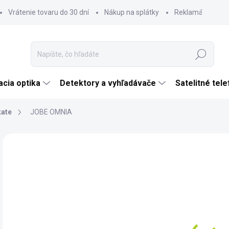
Vrátenie tovaru do 30 dní
Nákup na splátky
Reklamácia tova
Hľadať
cia optika
Detektory a vyhľadávače
Satelitné tel
kate
JOBE OMNIA
Neohodnotené
Podrobnosti hodnotenia
ZNAČKA:
JOBE
€
€33
Jedn
SK
cena
MÔŽ
DO: