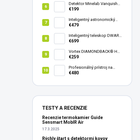
Detektor Minelab Vanquish
340
€199
Inteligentný astronomický
teleskop DwarfLab Dwarf
€479
mini
Inteligentný teleskop DWARF
III + originálny statív DWARF 3
€699
Vortex DIAMONDBACK® HD
8X42
€259
Profesionálný prístroj na
vedenie vŕtania Laserliner
€480
CenterScanner Compact
TESTY A RECENZIE
Recenzie termokamier Guide
Sensmart MobIR Air
17.3.2025
Rýchly štart s detektormi kovov