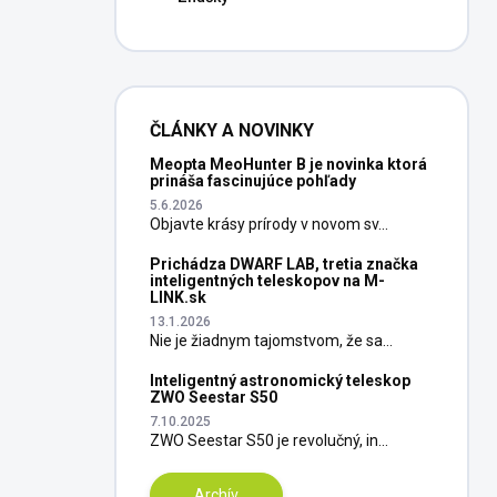
ČLÁNKY A NOVINKY
Meopta MeoHunter B je novinka ktorá
prináša fascinujúce pohľady
5.6.2026
Objavte krásy prírody v novom sv...
Prichádza DWARF LAB, tretia značka
inteligentných teleskopov na M-
LINK.sk
13.1.2026
Nie je žiadnym tajomstvom, že sa...
Inteligentný astronomický teleskop
ZWO Seestar S50
7.10.2025
ZWO Seestar S50 je revolučný, in...
Archív