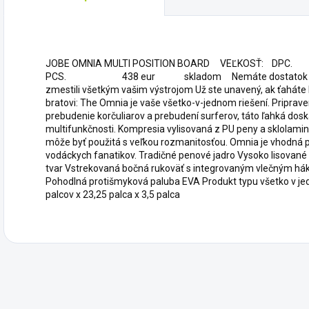
JOBE OMNIA MULTI POSITION BOARD VEĽKOSŤ: 
PCS. 438 eur skladom Nemáte dostatok úložného 
zmestili všetkým vašim výstrojom Už ste unavený, ak ťahát
bratovi: The Omnia je vaše všetko-v-jednom riešení. Priprave
prebudenie korčuliarov a prebudení surferov, táto ľahká dos
multifunkčnosti. Kompresia vylisovaná z PU peny a sklolami
môže byť použitá s veľkou rozmanitosťou. Omnia je vhodná p
vodáckych fanatikov. Tradičné penové jadro Vysoko lisované
tvar Vstrekovaná bočná rukoväť s integrovaným vlečným h
Pohodlná protišmyková paluba EVA Produkt typu všetko v je
palcov x 23,25 palca x 3,5 palca