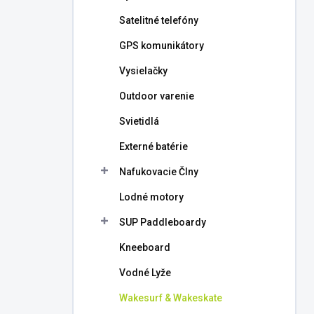
l
Satelitné telefóny
GPS komunikátory
Vysielačky
Outdoor varenie
Svietidlá
Externé batérie
Nafukovacie Člny
Lodné motory
SUP Paddleboardy
Kneeboard
Vodné Lyže
Wakesurf & Wakeskate