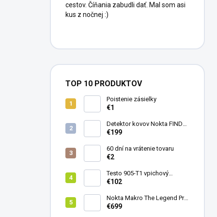
cestov. Číňania zabudli dať. Mal som asi
kus z nočnej :)
TOP 10 PRODUKTOV
Poistenie zásielky
€1
Detektor kovov Nokta FINDX
Pro
€199
60 dní na vrátenie tovaru
€2
Testo 905-T1 vpichový
teplomer
€102
Nokta Makro The Legend Pro
Pack - model 2024
€699