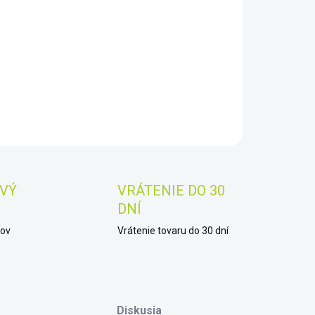
8.2026
−
+
Pridať do košíka
AILNÉ INFORMÁCIE
OPÝTAŤ SA
STRÁŽIŤ
Uložiť
VÝ
VRÁTENIE DO 30
DNÍ
kov
Vrátenie tovaru do 30 dní
Diskusia