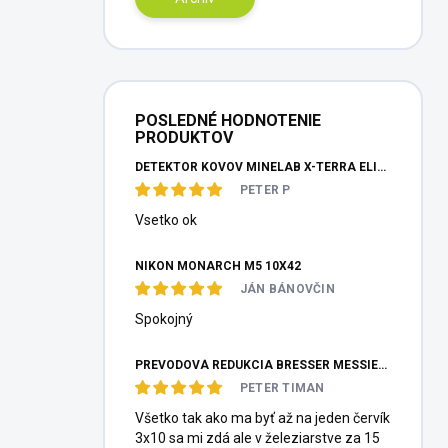
POSLEDNÉ HODNOTENIE
PRODUKTOV
DETEKTOR KOVOV MINELAB X-TERRA ELITE PINPOITER SET
PETER P
Vsetko ok
NIKON MONARCH M5 10X42
JÁN BÁNOVČIN
Spokojný
PREVODOVÁ REDUKCIA BRESSER MESSIER HEXAFOC 1:10
PETER TIMAN
Všetko tak ako ma byť až na jeden červík
3x10 sa mi zdá ale v železiarstve za 15