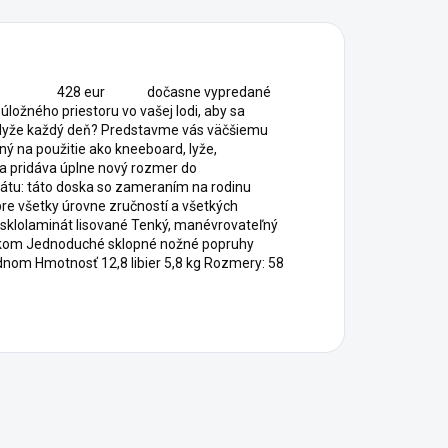
DPC. 428 eur dočasne vypredané
priestoru vo vašej lodi, aby sa
e lyže každý deň? Predstavme vás väčšiemu
ný na použitie ako kneeboard, lyže,
ka pridáva úplne nový rozmer do
nátu: táto doska so zameraním na rodinu
re všetky úrovne zručností a všetkých
 sklolaminát lisované Tenký, manévrovateľný
ákom Jednoduché sklopné nožné popruhy
dnom Hmotnosť 12,8 libier 5,8 kg Rozmery: 58