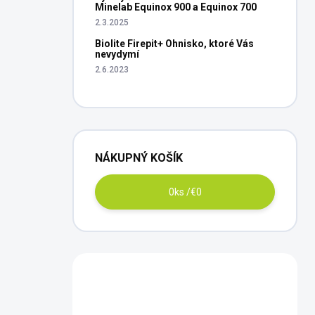
Minelab Equinox 900 a Equinox 700
2.3.2025
Biolite Firepit+ Ohnisko, ktoré Vás
nevydymí
2.6.2023
NÁKUPNÝ KOŠÍK
0
ks /
€0