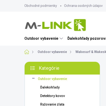
Prejsť
Obchodné podmienky
Ochrana osobných údajov
na
obsah
Outdoor vybavenie
Ďalekohľady pozorova
Domov
Outdoor vybavenie
Wakesurf & Wakes
B
Kategórie
o
Preskočiť
č
kategórie
n
Outdoor vybavenie
ý
Ďalekohľady
p
a
Detektory kovov
n
Ryžovanie zlata
e