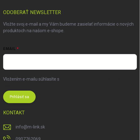
ODOBERAŤ NEWSLETTER
Vložte svoj e-mail a my Vám budeme zasielať informácie o nových
produktoch na našom e-shope.
EMAIL
Vložením e-mailu súhlasíte s
podmienkami ochrany osobných
údajov
Prihlásiť sa
KONTAKT
info
@
m-link.sk
0907762069