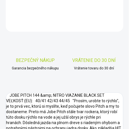
DETAILNÉ INFORMÁCIE
OPÝTAŤ SA
STRÁŽIŤ
Uložiť
BEZPEČNÝ NÁKUP
VRÁTENIE DO 30 DNÍ
Garancia bezpečného nákupu
Vrátenie tovaru do 30 dní
JOBE PITCH 144 &amp; NITRO VIAZANIE BLACK SET
VEĽKOSŤ (EU): 40/41 42/43 44/45 "Prosím, urobte to rýchlo",
je to prvá vec, ktorú si myslíte, keď počujete slovo Pitch a my to
dostaneme. Preto má Jobe Pitch stále tvar rockera, ktorý robí
túto dosku rýchlo na vode a jej užší obrys je rýchle pri
hranách. Dôsledná jazda na plnom dreve s riadeným ohybom a
potrebnými nástrojmi na ochranu jadra dosky. Ako základňa HIT,