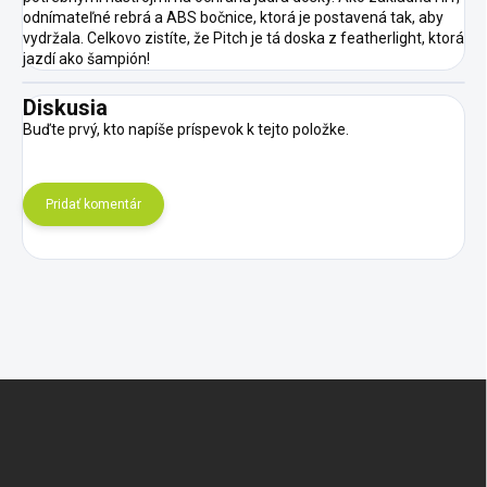
odnímateľné rebrá a ABS bočnice, ktorá je postavená tak, aby
vydržala. Celkovo zistíte, že Pitch je tá doska z featherlight, ktorá
jazdí ako šampión!
Diskusia
Buďte prvý, kto napíše príspevok k tejto položke.
Pridať komentár
Z
á
p
ä
t