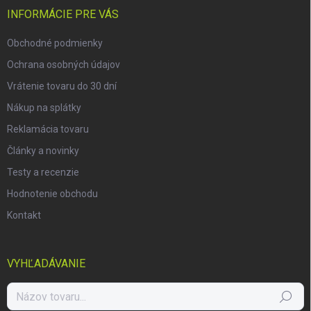
i
INFORMÁCIE PRE VÁS
e
Obchodné podmienky
Ochrana osobných údajov
Vrátenie tovaru do 30 dní
Nákup na splátky
Reklamácia tovaru
Články a novinky
Testy a recenzie
Hodnotenie obchodu
Kontakt
VYHĽADÁVANIE
Hľadať