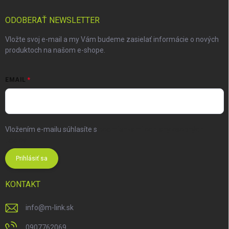
ODOBERAŤ NEWSLETTER
Vložte svoj e-mail a my Vám budeme zasielať informácie o nových
produktoch na našom e-shope.
EMAIL
Vložením e-mailu súhlasíte s
podmienkami ochrany osobných
údajov
Prihlásiť sa
KONTAKT
info
@
m-link.sk
0907762069