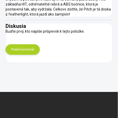
základňa HIT, odnímateľné rebrá a ABS bočnice, ktorá je
postavená tak, aby vydržala. Celkovo zistíte, že Pitch je tá doska
z featherlight, ktorá jazdí ako šampión!
Diskusia
Buďte prvý, kto napíše príspevok k tejto položke.
Pridať komentár
Z
á
p
ä
t