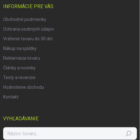
i
INFORMÁCIE PRE VÁS
e
Obchodné podmienky
Ochrana osobných údajov
Vrátenie tovaru do 30 dní
Nákup na splátky
Reklamácia tovaru
Články a novinky
Testy a recenzie
Hodnotenie obchodu
Kontakt
VYHĽADÁVANIE
Hľadať