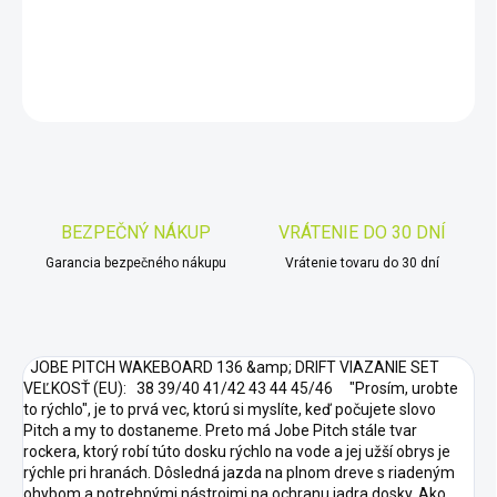
DETAILNÉ INFORMÁCIE
OPÝTAŤ SA
STRÁŽIŤ
Uložiť
BEZPEČNÝ NÁKUP
VRÁTENIE DO 30 DNÍ
Garancia bezpečného nákupu
Vrátenie tovaru do 30 dní
JOBE PITCH WAKEBOARD 136 &amp; DRIFT VIAZANIE SET
VEĽKOSŤ (EU): 38 39/40 41/42 43 44 45/46 "Prosím, urobte
to rýchlo", je to prvá vec, ktorú si myslíte, keď počujete slovo
Pitch a my to dostaneme. Preto má Jobe Pitch stále tvar
rockera, ktorý robí túto dosku rýchlo na vode a jej užší obrys je
rýchle pri hranách. Dôsledná jazda na plnom dreve s riadeným
ohybom a potrebnými nástrojmi na ochranu jadra dosky. Ako