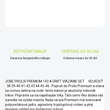
DETAILNÉ INFORMÁCIE
OPÝTAŤ SA
STRÁŽIŤ
Uložiť
BEZPEČNÝ NÁKUP
VRÁTENIE DO 30 DNÍ
Garancia bezpečného nákupu
Vrátenie tovaru do 30 dní
JOBE PROLIX PREMIUM 143 A DRIFT VIAZANIE SET VEĽKOSŤ:
38 39-40 41-42 43 44 45-46 Popruh do Prolix Premium a stáva
sa rovnou šelma na vode: tento kánon je skutočný milovník
trikov. Pripravte sa na najsilnejšie triky. Táto semi-flex doska vás
zavedie na vyššie miesta. Naša verzia Premium má tvarované
polyuretánové jadro, agresívny trojstupňový rocker a plný
drevený vzhľad pre dodatočnú tuhosť.