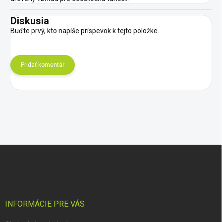
Diskusia
Buďte prvý, kto napíše príspevok k tejto položke.
Pridať komentár
Z
á
p
ä
t
i
INFORMÁCIE PRE VÁS
e