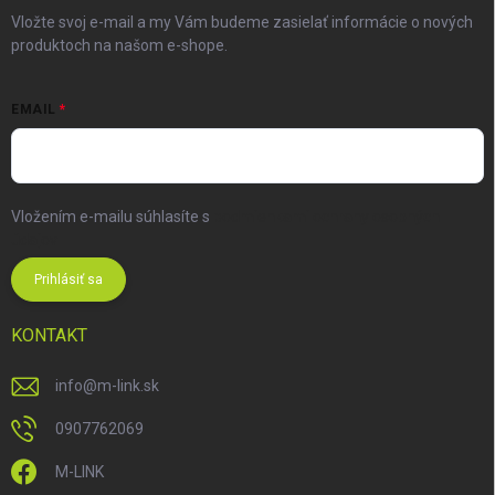
Vložte svoj e-mail a my Vám budeme zasielať informácie o nových
produktoch na našom e-shope.
EMAIL
Vložením e-mailu súhlasíte s
podmienkami ochrany osobných
údajov
Prihlásiť sa
KONTAKT
info
@
m-link.sk
0907762069
M-LINK