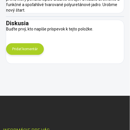
funkčné a spoľahlivé tvarované polyuretánové jadro. Urobme
nový štart.
Diskusia
Buďte prvý, kto napíše príspevok k tejto položke.
Pridať komentár
Z
á
p
ä
t