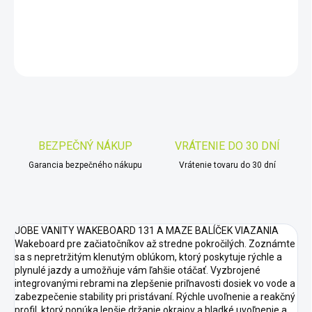
DETAILNÉ INFORMÁCIE
OPÝTAŤ SA
STRÁŽIŤ
Uložiť
BEZPEČNÝ NÁKUP
VRÁTENIE DO 30 DNÍ
Garancia bezpečného nákupu
Vrátenie tovaru do 30 dní
JOBE VANITY WAKEBOARD 131 A MAZE BALÍČEK VIAZANIA
Wakeboard pre začiatočníkov až stredne pokročilých. Zoznámte
sa s nepretržitým klenutým oblúkom, ktorý poskytuje rýchle a
plynulé jazdy a umožňuje vám ľahšie otáčať. Vyzbrojené
integrovanými rebrami na zlepšenie priľnavosti dosiek vo vode a
zabezpečenie stability pri pristávaní. Rýchle uvoľnenie a reakčný
profil, ktorý ponúka lepšie držanie okrajov a hladké uvoľnenie a