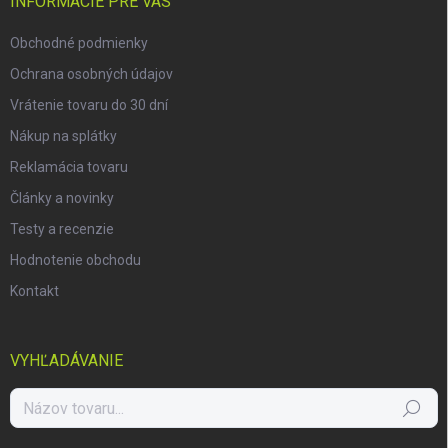
i
INFORMÁCIE PRE VÁS
e
Obchodné podmienky
Ochrana osobných údajov
Vrátenie tovaru do 30 dní
Nákup na splátky
Reklamácia tovaru
Články a novinky
Testy a recenzie
Hodnotenie obchodu
Kontakt
VYHĽADÁVANIE
Hľadať