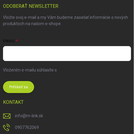
ODOBERAŤ NEWSLETTER
Vložte svoj e-mail a my Vám budeme zasielať informácie o nových
produktoch na našom e-shope.
EMAIL
Vložením e-mailu súhlasíte s
podmienkami ochrany osobných
údajov
Prihlásiť sa
KONTAKT
info
@
m-link.sk
0907762069