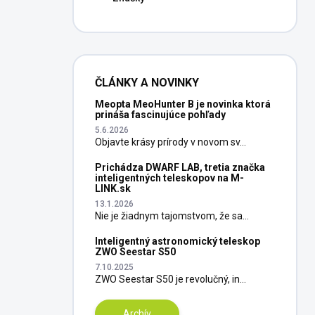
ČLÁNKY A NOVINKY
Meopta MeoHunter B je novinka ktorá
prináša fascinujúce pohľady
5.6.2026
Objavte krásy prírody v novom sv...
Prichádza DWARF LAB, tretia značka
inteligentných teleskopov na M-
LINK.sk
13.1.2026
Nie je žiadnym tajomstvom, že sa...
Inteligentný astronomický teleskop
ZWO Seestar S50
7.10.2025
ZWO Seestar S50 je revolučný, in...
Archív