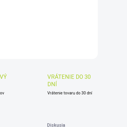
8.2026
−
+
Pridať do košíka
AILNÉ INFORMÁCIE
OPÝTAŤ SA
STRÁŽIŤ
Uložiť
VÝ
VRÁTENIE DO 30
DNÍ
kov
Vrátenie tovaru do 30 dní
Diskusia