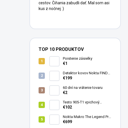
cestov. Číňania zabudli dať. Mal som asi
kus z nočnej :)
TOP 10 PRODUKTOV
Poistenie zásielky
€1
Detektor kovov Nokta FINDX
Pro
€199
60 dní na vrátenie tovaru
€2
Testo 905-T1 vpichový
teplomer
€102
Nokta Makro The Legend Pro
Pack - model 2024
€699