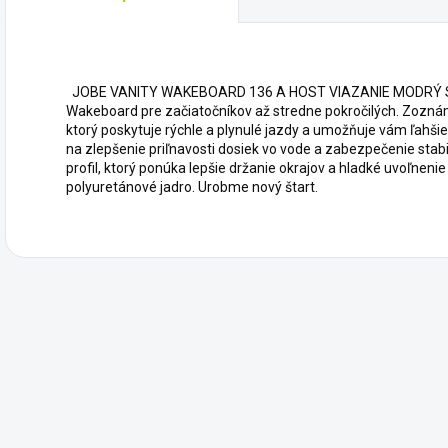
JOBE VANITY WAKEBOARD 136 A HOST VIAZANIE MODRÝ 
Wakeboard pre začiatočníkov až stredne pokročilých. Zozná
ktorý poskytuje rýchle a plynulé jazdy a umožňuje vám ľahši
na zlepšenie priľnavosti dosiek vo vode a zabezpečenie stabil
profil, ktorý ponúka lepšie držanie okrajov a hladké uvoľneni
polyuretánové jadro. Urobme nový štart.