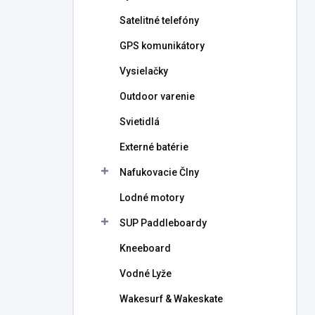
l
Satelitné telefóny
GPS komunikátory
Vysielačky
Outdoor varenie
Svietidlá
Externé batérie
Nafukovacie Člny
Lodné motory
SUP Paddleboardy
Kneeboard
Vodné Lyže
Wakesurf & Wakeskate