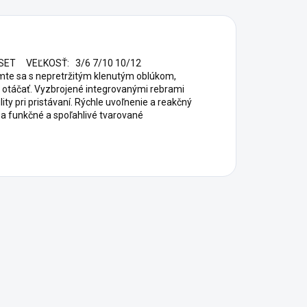
SET VEĽKOSŤ: 3/6 7/10 10/12
mte sa s nepretržitým klenutým oblúkom,
e otáčať. Vyzbrojené integrovanými rebrami
ity pri pristávaní. Rýchle uvoľnenie a reakčný
e a funkčné a spoľahlivé tvarované