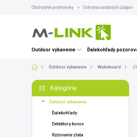
Prejsť
Obchodné podmienky
Ochrana osobných údajov
na
obsah
Outdoor vybavenie
Ďalekohľady pozorova
Domov
Outdoor vybavenie
Wakeboard
JO
B
Kategórie
o
Preskočiť
č
kategórie
n
Outdoor vybavenie
ý
Ďalekohľady
p
a
Detektory kovov
n
Ryžovanie zlata
e