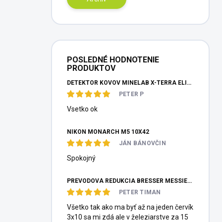
POSLEDNÉ HODNOTENIE
PRODUKTOV
DETEKTOR KOVOV MINELAB X-TERRA ELITE PINPOITER SET
PETER P
Vsetko ok
NIKON MONARCH M5 10X42
JÁN BÁNOVČIN
Spokojný
PREVODOVÁ REDUKCIA BRESSER MESSIER HEXAFOC 1:10
PETER TIMAN
Všetko tak ako ma byť až na jeden červík
3x10 sa mi zdá ale v železiarstve za 15