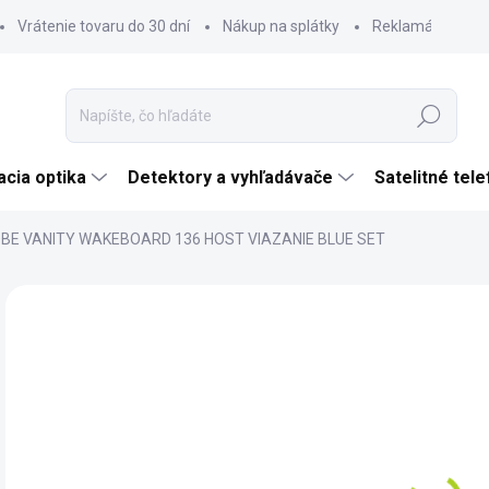
Vrátenie tovaru do 30 dní
Nákup na splátky
Reklamácia tova
Hľadať
cia optika
Detektory a vyhľadávače
Satelitné tel
BE VANITY WAKEBOARD 136 HOST VIAZANIE BLUE SET
Neohodnotené
Podrobnosti hodnotenia
ZNAČKA:
JOBE
€
€32
Jedn
SK
cena
MÔŽ
DO: