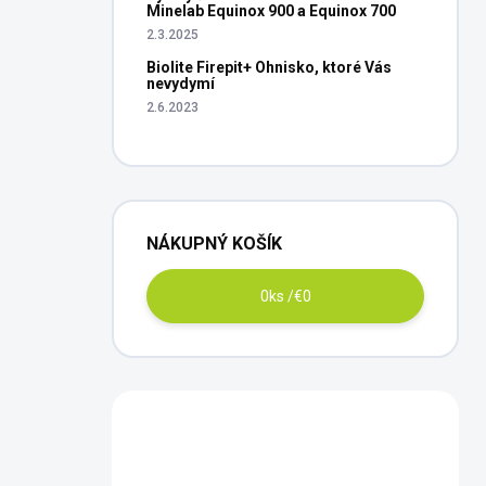
Minelab Equinox 900 a Equinox 700
2.3.2025
Biolite Firepit+ Ohnisko, ktoré Vás
nevydymí
2.6.2023
NÁKUPNÝ KOŠÍK
0
ks /
€0