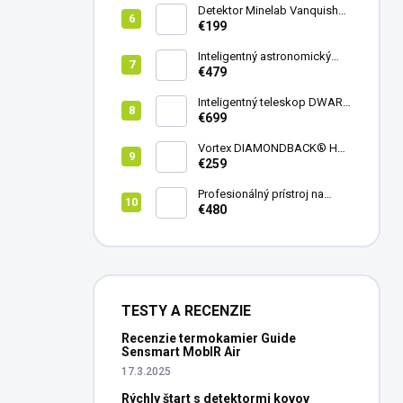
Detektor Minelab Vanquish
340
€199
Inteligentný astronomický
teleskop DwarfLab Dwarf
€479
mini
Inteligentný teleskop DWARF
III + originálny statív DWARF 3
€699
Vortex DIAMONDBACK® HD
8X42
€259
Profesionálný prístroj na
vedenie vŕtania Laserliner
€480
CenterScanner Compact
TESTY A RECENZIE
Recenzie termokamier Guide
Sensmart MobIR Air
17.3.2025
Rýchly štart s detektormi kovov