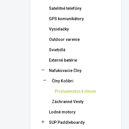
l
Satelitné telefóny
GPS komunikátory
Vysielačky
Outdoor varenie
Svietidlá
Externé batérie
Nafukovacie Člny
Člny Kolibri
Príslušenstvo k člnom
Záchranné Vesty
Lodné motory
SUP Paddleboardy