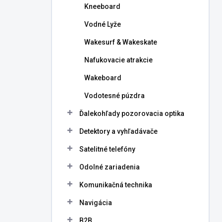
Kneeboard
Vodné Lyže
Wakesurf & Wakeskate
Nafukovacie atrakcie
Wakeboard
Vodotesné púzdra
Ďalekohľady pozorovacia optika
Detektory a vyhľadávače
Satelitné telefóny
Odolné zariadenia
Komunikačná technika
Navigácia
B2B