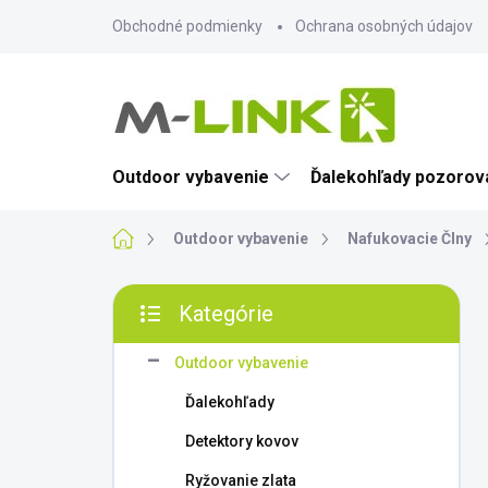
Prejsť
Obchodné podmienky
Ochrana osobných údajov
na
obsah
Outdoor vybavenie
Ďalekohľady pozorova
Domov
Outdoor vybavenie
Nafukovacie Člny
B
Kategórie
o
Preskočiť
č
kategórie
n
Outdoor vybavenie
ý
Ďalekohľady
p
a
Detektory kovov
n
Ryžovanie zlata
e