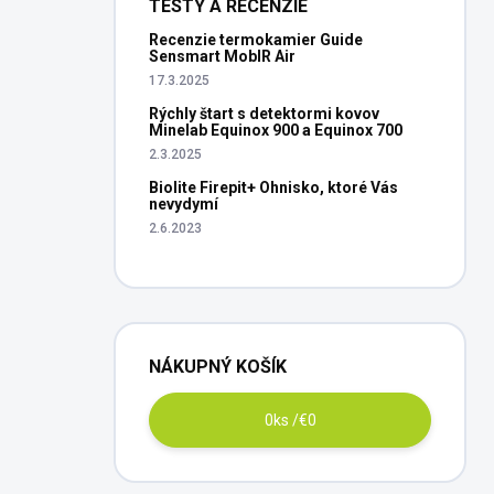
TESTY A RECENZIE
Recenzie termokamier Guide
Sensmart MobIR Air
17.3.2025
Rýchly štart s detektormi kovov
Minelab Equinox 900 a Equinox 700
2.3.2025
Biolite Firepit+ Ohnisko, ktoré Vás
nevydymí
2.6.2023
NÁKUPNÝ KOŠÍK
0
ks /
€0