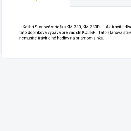
Kolibri Stanová strieška KM-330, KM-330D Ak trávite dlhé 
táto doplnková výbava pre váš čln KOLIBRI. Táto stanová st
nemusíte tráviť dlhé hodiny na priamom slnku.