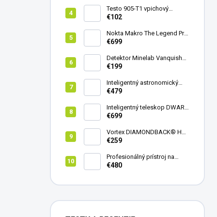
Testo 905-T1 vpichový
teplomer
€102
Nokta Makro The Legend Pro
Pack - model 2024
€699
Detektor Minelab Vanquish
340
€199
Inteligentný astronomický
teleskop DwarfLab Dwarf
€479
mini
Inteligentný teleskop DWARF
III + originálny statív DWARF 3
€699
Vortex DIAMONDBACK® HD
8X42
€259
Profesionálný prístroj na
vedenie vŕtania Laserliner
€480
CenterScanner Compact