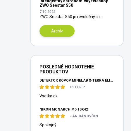
Inteligentný astronomický teleskop
ZWO Seestar S50
7.10.2025
ZWO Seestar S50 je revolučný, in...
Archív
POSLEDNÉ HODNOTENIE
PRODUKTOV
DETEKTOR KOVOV MINELAB X-TERRA ELITE PINPOITER SET
PETER P
Vsetko ok
NIKON MONARCH M5 10X42
JÁN BÁNOVČIN
Spokojný