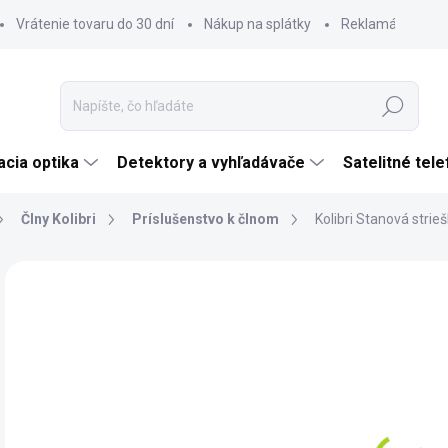
Vrátenie tovaru do 30 dní
Nákup na splátky
Reklamácia tova
Hľadať
cia optika
Detektory a vyhľadávače
Satelitné tel
Člny Kolibri
Príslušenstvo k člnom
Kolibri Stanová stri
Neohodnotené
Podrobnosti hodnotenia
ZNAČKA:
KOLIBR
€
€38
Jedn
SK
cena
MÔŽ
DO: