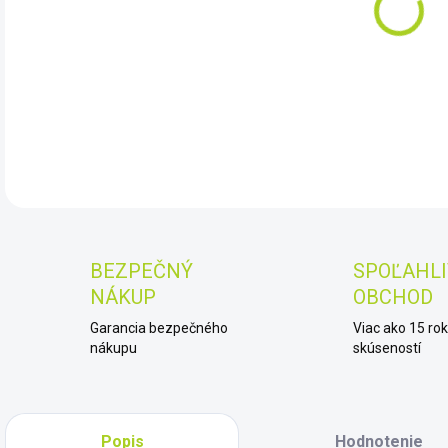
11.
DET
BEZPEČNÝ
SPOĽAHLI
NÁKUP
OBCHOD
Garancia bezpečného
Viac ako 15 ro
nákupu
skúseností
Popis
Hodnotenie