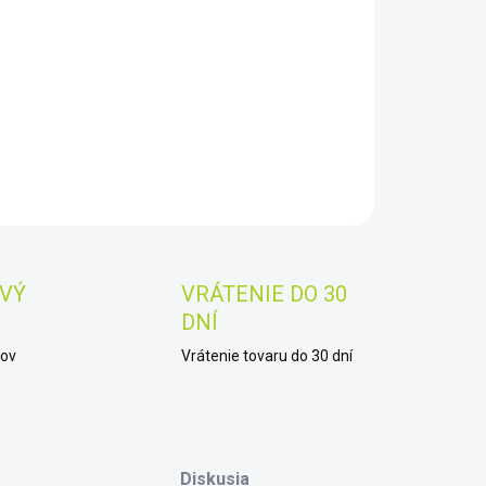
8.2026
−
+
Pridať do košíka
AILNÉ INFORMÁCIE
OPÝTAŤ SA
STRÁŽIŤ
Uložiť
VÝ
VRÁTENIE DO 30
DNÍ
kov
Vrátenie tovaru do 30 dní
Diskusia