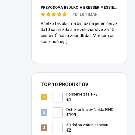
PREVODOVÁ REDUKCIA BRESSER MESSIER HEXAFOC 1:10
PETER TIMAN
Všetko tak ako ma byť až na jeden červík
3x10 sa mi zdá ale v železiarstve za 15
cestov. Číňania zabudli dať. Mal som asi
kus z nočnej :)
TOP 10 PRODUKTOV
Poistenie zásielky
€1
Detektor kovov Nokta FINDX
Pro
€199
60 dní na vrátenie tovaru
€2