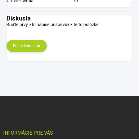
Úrovne svetla
10
Diskusia
Buďte prvý, kto napíše príspevok k tejto položke.
Pridať komentár
Z
á
p
ä
t
i
INFORMÁCIE PRE VÁS