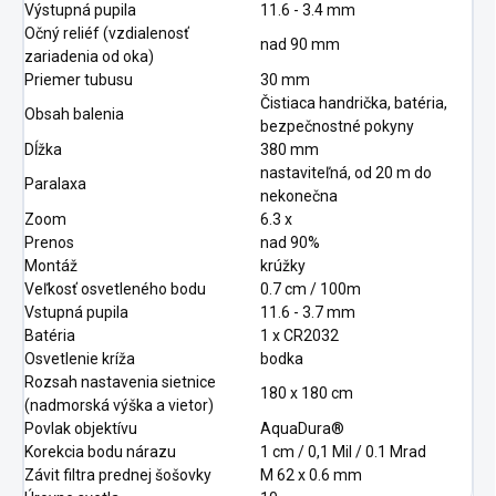
Výstupná pupila
11.6 - 3.4 mm
Očný reliéf (vzdialenosť
nad 90 mm
zariadenia od oka)
Priemer tubusu
30 mm
Čistiaca handrička, batéria,
Obsah balenia
bezpečnostné pokyny
Dĺžka
380 mm
nastaviteľná, od 20 m do
Paralaxa
nekonečna
Zoom
6.3 x
Prenos
nad 90%
Montáž
krúžky
Veľkosť osvetleného bodu
0.7 cm / 100m
Vstupná pupila
11.6 - 3.7 mm
Batéria
1 x CR2032
Osvetlenie kríža
bodka
Rozsah nastavenia sietnice
180 x 180 cm
(nadmorská výška a vietor)
Povlak objektívu
AquaDura®
Korekcia bodu nárazu
1 cm / 0,1 Mil / 0.1 Mrad
Závit filtra prednej šošovky
M 62 x 0.6 mm