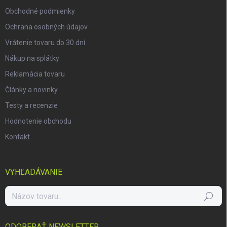
e
Obchodné podmienky
Ochrana osobných údajov
Vrátenie tovaru do 30 dní
Nákup na splátky
Reklamácia tovaru
Články a novinky
Testy a recenzie
Hodnotenie obchodu
Kontakt
VYHĽADÁVANIE
Hľadať
ODOBERAŤ NEWSLETTER