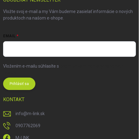
Vložte svoj e-mail a my Vám budeme zasielať informácie o nových
produktoch na našom e-shope.
EMAIL
Vložením e-mailu súhlasíte s
podmienkami ochrany osobných
údajov
Prihlásiť sa
KONTAKT
info
@
m-link.sk
0907762069
M-LINK