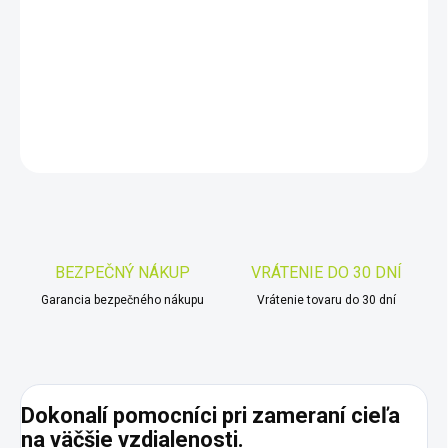
−
+
Pridať do košíka
DETAILNÉ INFORMÁCIE
OPÝTAŤ SA
STRÁŽIŤ
Uložiť
BEZPEČNÝ NÁKUP
VRÁTENIE DO 30 DNÍ
Garancia bezpečného nákupu
Vrátenie tovaru do 30 dní
Dokonalí pomocníci pri zameraní cieľa
na väčšie vzdialenosti.