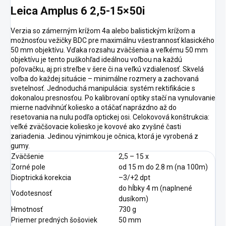
Leica Amplus 6 2,5-15×50
i
Verzia so zámerným krížom 4a alebo balistickým krížom a
možnosťou vežičky BDC pre maximálnu všestrannosť klasického
50 mm objektívu. Vďaka rozsahu zväčšenia a veľkému 50 mm
objektívu je tento puškohľad ideálnou voľbou na každú
poľovačku, aj pri streľbe v šere či na veľkú vzdialenosť. Skvelá
voľba do každej situácie – minimálne rozmery a zachovaná
svetelnosť. Jednoduchá manipulácia: systém rektifikácie s
dokonalou presnosťou. Po kalibrovaní optiky stačí na vynulovanie
mierne nadvihnúť koliesko a otáčať naprázdno až do
resetovania na nulu podľa optickej osi. Celokovová konštrukcia:
veľké zväčšovacie koliesko je kovové ako zvyšné časti
zariadenia. Jedinou výnimkou je očnica, ktorá je vyrobená z
gumy.
Zväčšenie
2,5 – 15 x
Zorné pole
od 15 m do 2.8 m (na 100m)
Dioptrická korekcia
–3/+2 dpt
do hĺbky 4 m (naplnené
Vodotesnosť
dusíkom)
Hmotnosť
730 g
Priemer predných šošoviek
50 mm