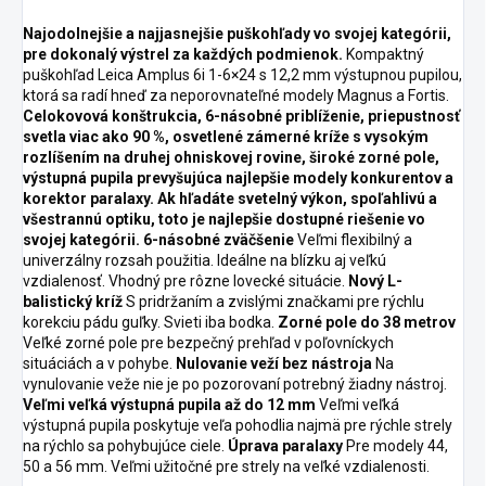
Najodolnejšie a najjasnejšie puškohľady vo svojej kategórii,
pre dokonalý výstrel za každých podmienok.
Kompaktný
puškohľad Leica Amplus 6i 1-6×24 s 12,2 mm výstupnou pupilou,
ktorá sa radí hneď za neporovnateľné modely Magnus a Fortis.
Celokovová konštrukcia, 6-násobné priblíženie, priepustnosť
svetla viac ako 90 %, osvetlené zámerné kríže s vysokým
rozlíšením na druhej ohniskovej rovine, široké zorné pole,
výstupná pupila prevyšujúca najlepšie modely konkurentov a
korektor paralaxy. Ak hľadáte svetelný výkon, spoľahlivú a
všestrannú optiku, toto je najlepšie dostupné riešenie vo
svojej kategórii.
6-násobné zväčšenie
Veľmi flexibilný a
univerzálny rozsah použitia. Ideálne na blízku aj veľkú
vzdialenosť. Vhodný pre rôzne lovecké situácie.
Nový L-
balistický kríž
S pridržaním a zvislými značkami pre rýchlu
korekciu pádu guľky. Svieti iba bodka.
Zorné pole do 38 metrov
Veľké zorné pole pre bezpečný prehľad v poľovníckych
situáciách a v pohybe.
Nulovanie veží bez nástroja
Na
vynulovanie veže nie je po pozorovaní potrebný žiadny nástroj.
Veľmi veľká výstupná pupila až do 12 mm
Veľmi veľká
výstupná pupila poskytuje veľa pohodlia najmä pre rýchle strely
na rýchlo sa pohybujúce ciele.
Úprava paralaxy
Pre modely 44,
50 a 56 mm. Veľmi užitočné pre strely na veľké vzdialenosti.