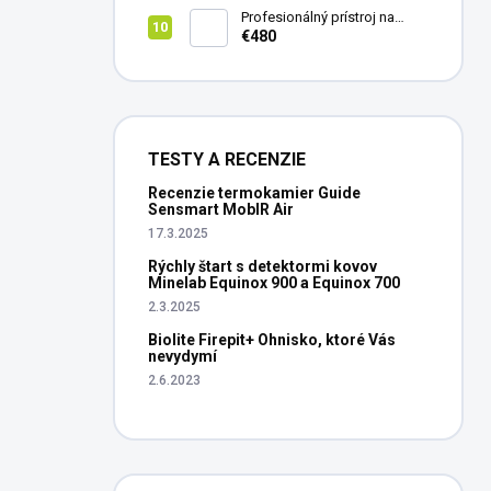
Profesionálný prístroj na
vedenie vŕtania Laserliner
€480
CenterScanner Compact
TESTY A RECENZIE
Recenzie termokamier Guide
Sensmart MobIR Air
17.3.2025
Rýchly štart s detektormi kovov
Minelab Equinox 900 a Equinox 700
2.3.2025
Biolite Firepit+ Ohnisko, ktoré Vás
nevydymí
2.6.2023