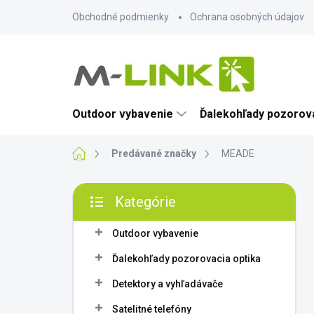
Prejsť
Obchodné podmienky
Ochrana osobných údajov
na
obsah
Outdoor vybavenie
Ďalekohľady pozorova
Domov
Predávané značky
MEADE
B
Kategórie
o
Preskočiť
č
kategórie
n
Outdoor vybavenie
ý
Ďalekohľady pozorovacia optika
p
a
Detektory a vyhľadávače
n
Satelitné telefóny
e