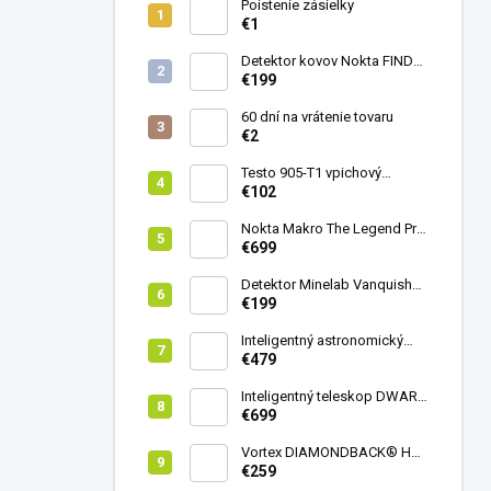
Poistenie zásielky
€1
Detektor kovov Nokta FINDX
Pro
€199
60 dní na vrátenie tovaru
€2
Testo 905-T1 vpichový
teplomer
€102
Nokta Makro The Legend Pro
Pack - model 2024
€699
Detektor Minelab Vanquish
340
€199
Inteligentný astronomický
teleskop DwarfLab Dwarf
€479
mini
Inteligentný teleskop DWARF
III + originálny statív DWARF 3
€699
Vortex DIAMONDBACK® HD
8X42
€259