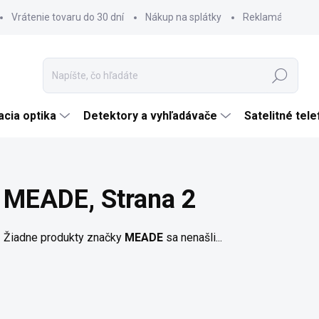
Vrátenie tovaru do 30 dní
Nákup na splátky
Reklamácia tova
Hľadať
cia optika
Detektory a vyhľadávače
Satelitné tel
MEADE
, Strana 2
Žiadne produkty značky
MEADE
sa nenašli...