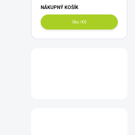
NÁKUPNÝ KOŠÍK
0
ks /
€0