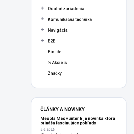
l
Odolné zariadenia
Komunikačná technika
Navigácia
B2B
BioLite
% Akcie %
Značky
ČLÁNKY A NOVINKY
Meopta MeoHunter B je novinka ktorá
prináša fascinujúce pohľady
5.6.2026