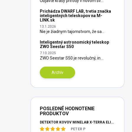
Objavte krásy prírody v novom sv...
Prichádza DWARF LAB, tretia značka
inteligentných teleskopov na M-
LINK.sk
13.1.2026
Nie je žiadnym tajomstvom, že sa...
Inteligentný astronomický teleskop
ZWO Seestar S50
7.10.2025
ZWO Seestar S50 je revolučný, in...
Archív
POSLEDNÉ HODNOTENIE
PRODUKTOV
DETEKTOR KOVOV MINELAB X-TERRA ELITE PINPOITER SET
PETER P