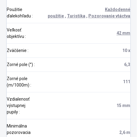
Použitie
Každodenné
ďalekohľadu
:
použitie
,
Turistika
,
Pozorovanie vtáctva
Veľkosť
42 mm
objektívu
:
Zväčšenie
:
10 x
Zorné pole (°)
:
6,3
Zorné pole
111
(m/1000m)
:
Vzdialenosť
výstupnej
15 mm
pupily
:
Minimálna
pozorovacia
2,6 m