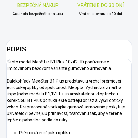
BEZPEČNÝ NÁKUP
VRÁTENIE DO 30 DNÍ
Garancia bezpečného nákupu
Vrátenie tovaru do 30 dní
POPIS
Tento model MeoStar B1 Plus 10x42 HD ponúkame v
limitovanom béžovom variante gumového armovania.
Ďalekohľady MeoStar B1 Plus predstavujú vrchol prémiovej
európskej optiky od spoločnosti Meopta. Vychádza z nášho
úspešného modelu B1/B1.1 s uzamykateľnou dioptrickou
korekciou. B1 Plus ponúka ešte ostrejší obraz a vyšší optický
výkon. Prepracované vonkajšie gumové armovanie poskytuje
užívateľovi pevnejšiu priľnavosť, tvarovanú tak, aby v teréne
lepšie a pohodlne padla do ruky.
Prémiová európska optika