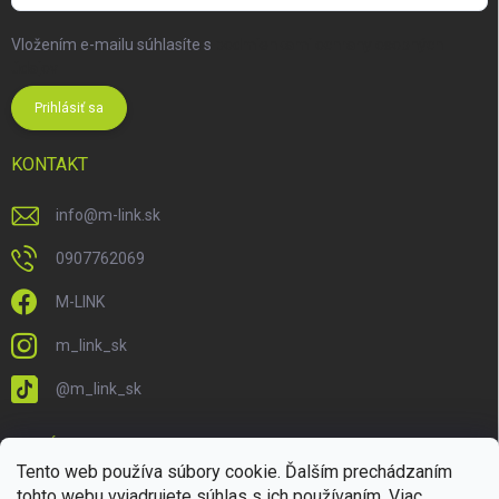
Vložením e-mailu súhlasíte s
podmienkami ochrany osobných
údajov
Prihlásiť sa
KONTAKT
info
@
m-link.sk
0907762069
M-LINK
m_link_sk
@m_link_sk
PRIJÍMAME ONLINE PLATBY
Tento web používa súbory cookie. Ďalším prechádzaním
tohto webu vyjadrujete súhlas s ich používaním. Viac