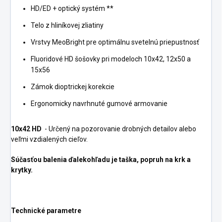
HD/ED + optický systém **
Telo z hliníkovej zliatiny
Vrstvy MeoBright pre optimálnu svetelnú priepustnosť
Fluoridové HD šošovky pri modeloch 10x42, 12x50 a
15x56
Zámok dioptrickej korekcie
Ergonomicky navrhnuté gumové armovanie
10x42 HD
- Určený na pozorovanie drobných detailov alebo
veľmi vzdialených cieľov.
Súčasťou balenia ďalekohľadu je taška, popruh na krk a
krytky.
Technické parametre