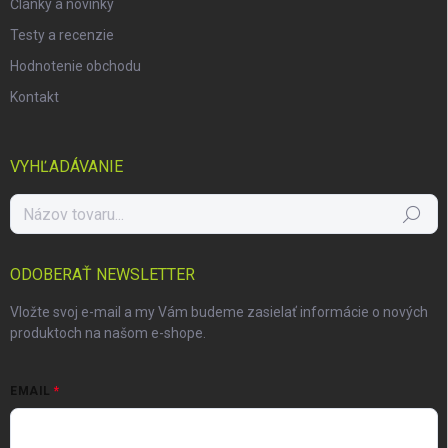
Články a novinky
Testy a recenzie
Hodnotenie obchodu
Kontakt
VYHĽADÁVANIE
Hľadať
ODOBERAŤ NEWSLETTER
Vložte svoj e-mail a my Vám budeme zasielať informácie o nových
produktoch na našom e-shope.
EMAIL