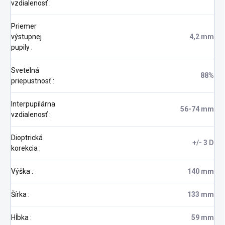
vzdialenosť
:
Priemer
výstupnej
4,2 mm
pupily
:
Svetelná
88%
priepustnosť
:
Interpupilárna
56-74 mm
vzdialenosť
:
Dioptrická
+/- 3 D
korekcia
:
Výška
:
140 mm
Šírka
:
133 mm
Hĺbka
:
59 mm