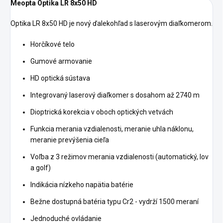
Meopta Optika LR 8x50 HD
Optika LR 8x50 HD je nový ďalekohľad s laserovým diaľkomerom.
Horčíkové telo
Gumové armovanie
HD optická sústava
Integrovaný laserový diaľkomer s dosahom až 2740 m
Dioptrická korekcia v oboch optických vetvách
Funkcia merania vzdialenosti, meranie uhla náklonu,
meranie prevýšenia cieľa
Voľba z 3 režimov merania vzdialenosti (automatický, lov
a golf)
Indikácia nízkeho napätia batérie
Bežne dostupná batéria typu Cr2 - vydrží 1500 meraní
Jednoduché ovládanie