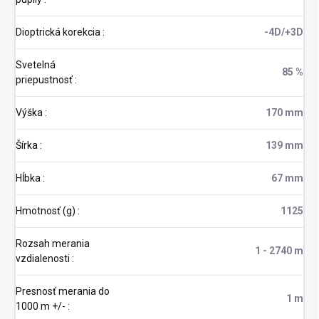
Dioptrická korekcia
:
-4D/+3D
Svetelná
85 %
priepustnosť
:
Výška
:
170 mm
Šírka
:
139 mm
Hĺbka
:
67 mm
Hmotnosť (g)
:
1125
Rozsah merania
1 - 2740 m
vzdialenosti
:
Presnosť merania do
1 m
1000 m +/-
: