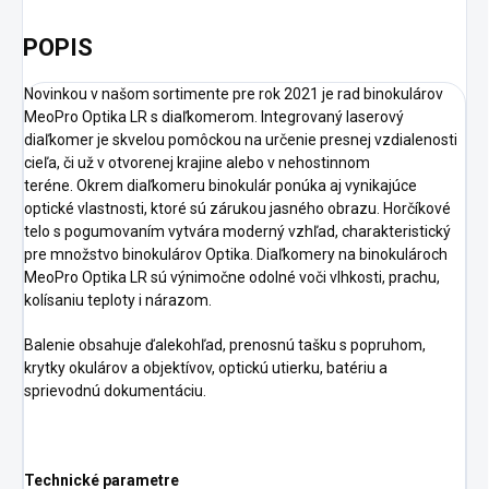
POPIS
Novinkou v našom sortimente pre rok 2021 je rad binokulárov
MeoPro Optika LR s diaľkomerom.
Integrovaný laserový
diaľkomer je skvelou pomôckou na určenie presnej vzdialenosti
cieľa, či už v otvorenej krajine alebo v nehostinnom
teréne.
Okrem diaľkomeru binokulár ponúka aj vynikajúce
optické vlastnosti, ktoré sú zárukou jasného obrazu.
Horčíkové
telo s pogumovaním vytvára moderný vzhľad, charakteristický
pre množstvo binokulárov Optika.
Diaľkomery na binokulároch
MeoPro Optika LR sú výnimočne odolné voči vlhkosti, prachu,
kolísaniu teploty i nárazom.
Balenie obsahuje ďalekohľad, prenosnú tašku s popruhom,
krytky okulárov a objektívov, optickú utierku, batériu a
sprievodnú dokumentáciu.
Technické parametre