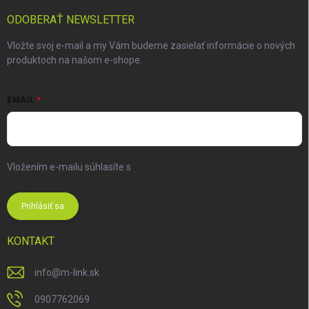
ODOBERAŤ NEWSLETTER
Vložte svoj e-mail a my Vám budeme zasielať informácie o nových
produktoch na našom e-shope.
EMAIL
Vložením e-mailu súhlasíte s
podmienkami ochrany osobných
údajov
Prihlásiť sa
KONTAKT
info
@
m-link.sk
0907762069