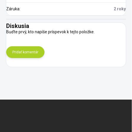
Záruka
:
2 roky
Diskusia
Buďte prvý, kto napíše príspevok k tejto položke.
Pridať komentár
Z
á
p
ä
t