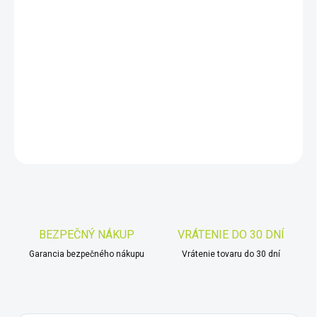
11.8.2026
−
+
Pridať do košíka
Optika LR 8x50 HD je nový ďalekohľad s laserovým diaľkomerom.
DETAILNÉ INFORMÁCIE
OPÝTAŤ SA
STRÁŽIŤ
Uložiť
BEZPEČNÝ NÁKUP
VRÁTENIE DO 30 DNÍ
Garancia bezpečného nákupu
Vrátenie tovaru do 30 dní