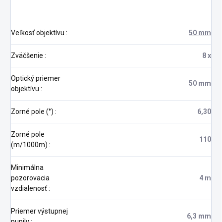
Veľkosť objektívu
:
50 mm
Zväčšenie
:
8 x
Optický priemer
50 mm
objektívu
:
Zorné pole (°)
:
6,30
Zorné pole
110
(m/1000m)
:
Minimálna
pozorovacia
4 m
vzdialenosť
:
Priemer výstupnej
6,3 mm
pupily
: