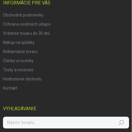
i
INFORMÁCIE PRE VÁS
e
Obchodné podmienky
Ochrana osobných údajov
Vrátenie tovaru do 30 dní
Nákup na splátky
Reklamácia tovaru
Články a novinky
Testy a recenzie
Hodnotenie obchodu
Kontakt
VYHĽADÁVANIE
Hľadať