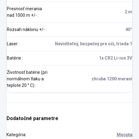
Presnosť merania
2 m
nad 1000 m +/-
:
Rozsah náklonu +/-
:
40°
Laser
:
Neviditeľný, bezpečný pre oči, trieda 1
Batérie
:
1x CR2 Li-ion 3V
Životnosť batérie (pri
normálnom tlaku a
zhruba 1200 meraní
teplote 20 ° C)
:
Dodatočné parametre
Kategória
:
Meopta