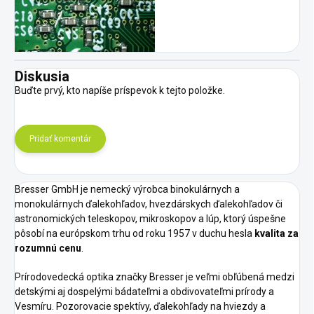
Diskusia
Buďte prvý, kto napíše príspevok k tejto položke.
Pridať komentár
Bresser GmbH je nemecký výrobca binokulárnych a
monokulárnych ďalekohľadov, hvezdárskych ďalekohľadov či
astronomických teleskopov, mikroskopov a lúp, ktorý úspešne
pôsobí na európskom trhu od roku 1957 v duchu hesla
kvalita za
rozumnú cenu
.
Prírodovedecká optika značky Bresser je veľmi obľúbená medzi
detskými aj dospelými bádateľmi a obdivovateľmi prírody a
Vesmíru. Pozorovacie spektívy, ďalekohľady na hviezdy a