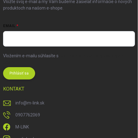
Vložte svoj e-mail a my Vám budeme zasielať informácie o nových
produktoch na našom e-shope.
EMAIL
Vložením e-mailu súhlasíte s
podmienkami ochrany osobných
údajov
Prihlásiť sa
KONTAKT
info
@
m-link.sk
0907762069
M-LINK