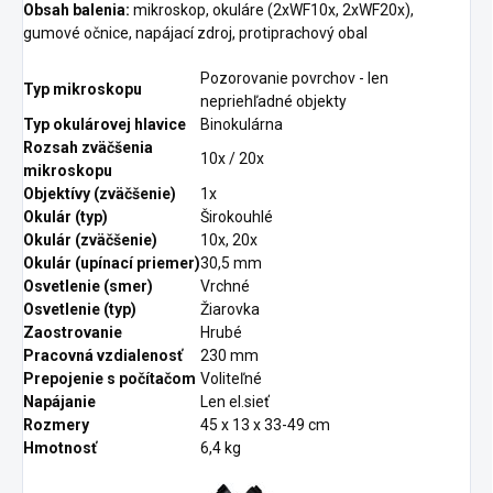
Obsah balenia:
mikroskop, okuláre (2xWF10x, 2xWF20x),
gumové očnice, napájací zdroj, protiprachový obal
Pozorovanie povrchov - len
Typ mikroskopu
nepriehľadné objekty
Typ okulárovej hlavice
Binokulárna
Rozsah zväčšenia
10x / 20x
mikroskopu
Objektívy (zväčšenie)
1x
Okulár (typ)
Širokouhlé
Okulár (zväčšenie)
10x, 20x
Okulár (upínací priemer)
30,5 mm
Osvetlenie (smer)
Vrchné
Osvetlenie (typ)
Žiarovka
Zaostrovanie
Hrubé
Pracovná vzdialenosť
230 mm
Prepojenie s počítačom
Voliteľné
Napájanie
Len el.sieť
Rozmery
45 x 13 x 33-49 cm
Hmotnosť
6,4 kg