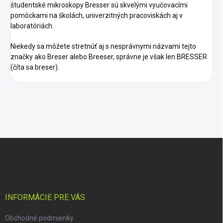
študentské mikroskopy Bresser sú skvelými vyučovacími
pomôckami na školách, univerzitných pracoviskách aj v
laboratóriách.
Niekedy sa môžete stretnúť aj s nesprávnymi názvami tejto
značky ako Breser alebo Breeser, správne je však len BRESSER
(číta sa breser).
Z
á
p
ä
t
i
INFORMÁCIE PRE VÁS
e
Obchodné podmienky