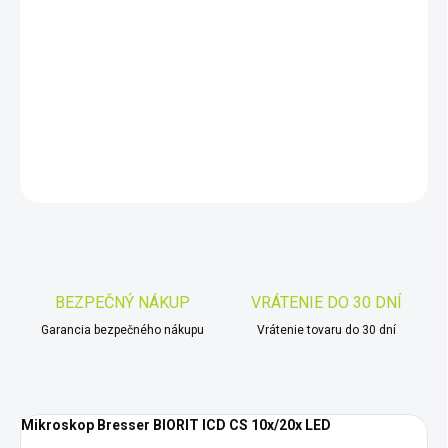
−
+
Pridať do košíka
Mikroskop Bresser BIORIT ICD CS 10x/20x LED
DETAILNÉ INFORMÁCIE
OPÝTAŤ SA
STRÁŽIŤ
Uložiť
BEZPEČNÝ NÁKUP
VRÁTENIE DO 30 DNÍ
Garancia bezpečného nákupu
Vrátenie tovaru do 30 dní
Mikroskop Bresser BIORIT ICD CS 10x/20x LED