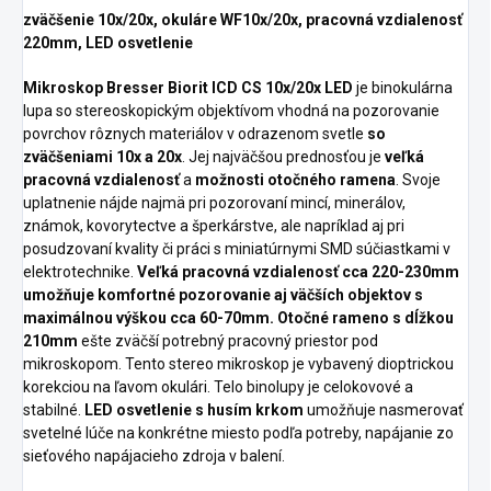
zväčšenie 10x/20x, okuláre WF10x/20x, pracovná vzdialenosť
220mm, LED osvetlenie
Mikroskop Bresser Biorit ICD CS 10x/20x LED
je binokulárna
lupa so stereoskopickým objektívom vhodná na pozorovanie
povrchov rôznych materiálov v odrazenom svetle
so
zväčšeniami 10x a 20x
. Jej najväčšou prednosťou je
veľká
pracovná vzdialenosť
a
možnosti otočného ramena
. Svoje
uplatnenie nájde najmä pri pozorovaní mincí, minerálov,
známok, kovorytectve a šperkárstve, ale napríklad aj pri
posudzovaní kvality či práci s miniatúrnymi SMD súčiastkami v
elektrotechnike.
Veľká pracovná vzdialenosť cca 220-230mm
umožňuje komfortné pozorovanie aj väčších objektov s
maximálnou výškou cca 60-70mm.
Otočné rameno s dĺžkou
210mm
ešte zväčší potrebný pracovný priestor pod
mikroskopom. Tento stereo mikroskop je vybavený dioptrickou
korekciou na ľavom okulári. Telo binolupy je celokovové a
stabilné.
LED osvetlenie s husím krkom
umožňuje nasmerovať
svetelné lúče na konkrétne miesto podľa potreby, napájanie zo
sieťového napájacieho zdroja v balení.