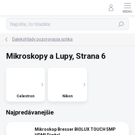
Prejsť
na
obsah
Hľadať
Ďalekohľady pozorovacia optika
Mikroskopy a Lupy
, Strana 6
Celestron
Nikon
Najpredávanejšie
Mikroskop Bresser BIOLUX TOUCH 5MP