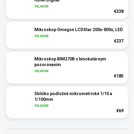
HDMI Digital
SKLADOM
€338
Mikroskop Omegon LCDStar 200x-800x, LED
SKLADOM
€237
Mikroskop BIM270B s binokulárnym
pozorovaním
SKLADOM
€185
Sklíčko podložné mikrometrické 1/10 a
1/100mm
SKLADOM
€69