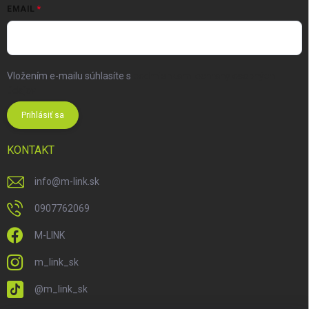
EMAIL
Vložením e-mailu súhlasíte s
podmienkami ochrany osobných
údajov
Prihlásiť sa
KONTAKT
info
@
m-link.sk
0907762069
M-LINK
m_link_sk
@m_link_sk