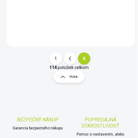
€92
Do košíka
1
6
S
t
114
položiek celkom
O
r
v
Hore
á
l
á
n
d
k
a
o
c
v
i
a
e
BEZPEČNÝ NÁKUP
POPREDAJNÁ
n
p
STAROSTLIVOSŤ
r
i
Garancia bezpečného nákupu
v
Pomoc s nastavením, alebo
e