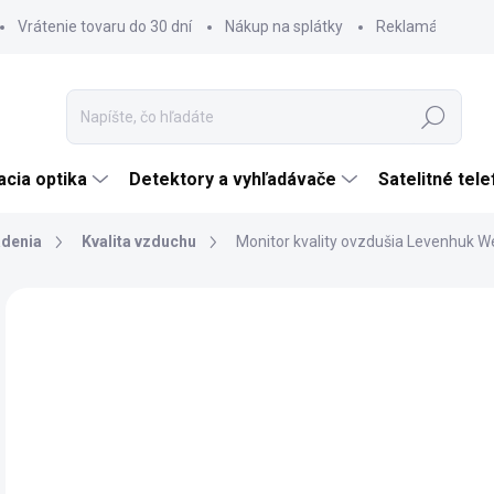
Vrátenie tovaru do 30 dní
Nákup na splátky
Reklamácia tova
Hľadať
cia optika
Detektory a vyhľadávače
Satelitné tel
adenia
Kvalita vzduchu
Monitor kvality ovzdušia Levenhuk 
Neohodnotené
Podrobnosti hodnotenia
ZNAČKA:
ERMEN
€
€93
Jedn
SK
cena
MÔŽ
DO: