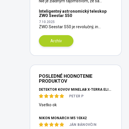
Nie je žiadnym tajomstvom, že sa...
Inteligentný astronomický teleskop
ZWO Seestar S50
7.10.2025
ZWO Seestar S50 je revolučný, in...
Archív
POSLEDNÉ HODNOTENIE
PRODUKTOV
DETEKTOR KOVOV MINELAB X-TERRA ELITE PINPOITER SET
PETER P
Vsetko ok
NIKON MONARCH M5 10X42
JÁN BÁNOVČIN