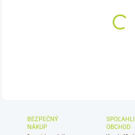
11.
Moni
komp
oxid
veľk
zalo
DET
BEZPEČNÝ
SPOĽAHLI
NÁKUP
OBCHOD