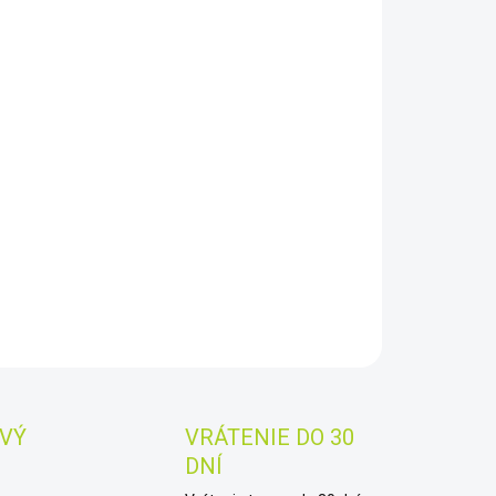
8.2026
−
+
Pridať do košíka
tor kvality ovzdušia Levenhuk Wezzer Air MC60 je
aktný stolový prístroj, ktorý meria hladinu koncentrácie
u uhličitého, teplotu a vlhkosť. Údaje sa zobrazujú na
om LCD displeji s farebnou stupnicou komfortu, ktorá je
žená na nameraných hodnotách hladiny koncentrácie CO₂
AILNÉ INFORMÁCIE
OPÝTAŤ SA
STRÁŽIŤ
Uložiť
VÝ
VRÁTENIE DO 30
DNÍ