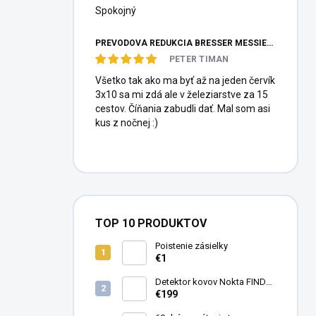
Spokojný
PREVODOVÁ REDUKCIA BRESSER MESSIER HEXAFOC 1:10
PETER TIMAN
Všetko tak ako ma byť až na jeden červík
3x10 sa mi zdá ale v železiarstve za 15
cestov. Číňania zabudli dať. Mal som asi
kus z nočnej :)
TOP 10 PRODUKTOV
Poistenie zásielky
€1
Detektor kovov Nokta FINDX
Pro
€199