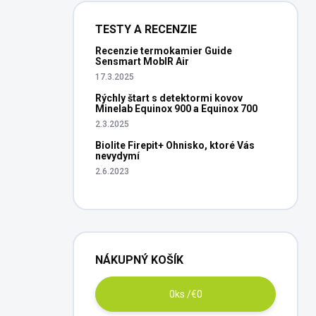
TESTY A RECENZIE
Recenzie termokamier Guide
Sensmart MobIR Air
17.3.2025
Rýchly štart s detektormi kovov
Minelab Equinox 900 a Equinox 700
2.3.2025
Biolite Firepit+ Ohnisko, ktoré Vás
nevydymí
2.6.2023
NÁKUPNÝ KOŠÍK
0
ks /
€0