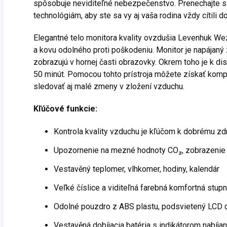
spôsobuje neviditeľné nebezpečenstvo. Prenechajte 
technológiám, aby ste sa vy aj vaša rodina vždy cítili d
Elegantné telo monitora kvality ovzdušia Levenhuk We
a kovu odolného proti poškodeniu. Monitor je napájaný 
zobrazujú v hornej časti obrazovky. Okrem toho je k di
50 minút. Pomocou tohto prístroja môžete získať kompl
sledovať aj malé zmeny v zložení vzduchu.
Kľúčové funkcie:
Kontrola kvality vzduchu je kľúčom k dobrému zd
Upozornenie na mezné hodnoty CO₂, zobrazenie
Vestavěný teplomer, vlhkomer, hodiny, kalendár
Veľké číslice a viditeľná farebná komfortná stupn
Odolné pouzdro z ABS plastu, podsvietený LCD d
Vestavěná dobíjacia batéria s indikátorom nabíja