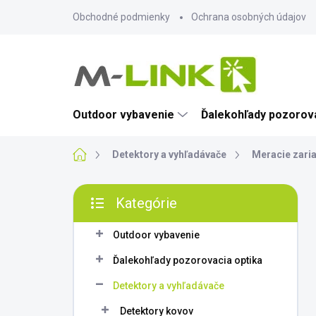
Prejsť
Obchodné podmienky
Ochrana osobných údajov
na
obsah
Outdoor vybavenie
Ďalekohľady pozorova
Domov
Detektory a vyhľadávače
Meracie zari
B
Kategórie
o
Preskočiť
č
kategórie
n
Outdoor vybavenie
ý
Ďalekohľady pozorovacia optika
p
a
Detektory a vyhľadávače
n
Detektory kovov
e