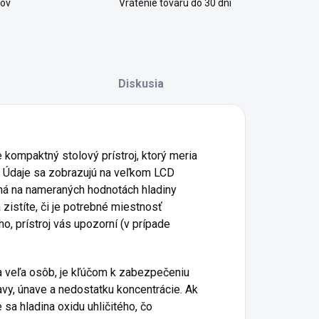
kov
Vrátenie tovaru do 30 dní
Diskusia
kompaktný stolový prístroj, ktorý meria
sť. Údaje sa zobrazujú na veľkom LCD
žená na nameraných hodnotách hladiny
 zistíte, či je potrebné miestnosť
o, prístroj vás upozorní (v prípade
a veľa osôb, je kľúčom k zabezpečeniu
vy, únave a nedostatku koncentrácie. Ak
 sa hladina oxidu uhličitého, čo