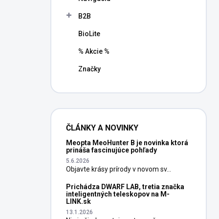
B2B
BioLite
% Akcie %
Značky
ČLÁNKY A NOVINKY
Meopta MeoHunter B je novinka ktorá
prináša fascinujúce pohľady
5.6.2026
Objavte krásy prírody v novom sv...
Prichádza DWARF LAB, tretia značka
inteligentných teleskopov na M-
LINK.sk
13.1.2026