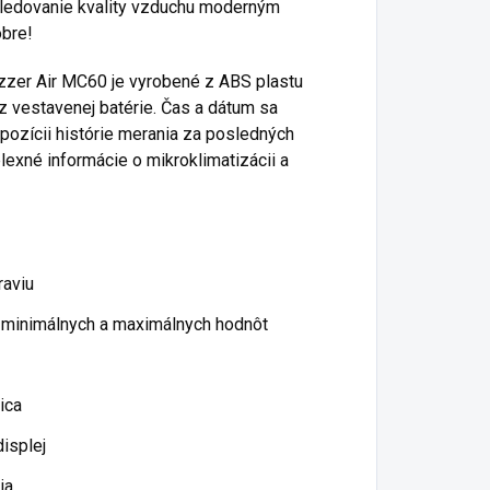
sledovanie kvality vzduchu moderným
obre!
zzer Air MC60 je vyrobené z ABS plastu
z vestavenej batérie. Čas a dátum sa
spozícii histórie merania za posledných
exné informácie o mikroklimatizácii a
raviu
 minimálnych a maximálnych hodnôt
ica
isplej
nia