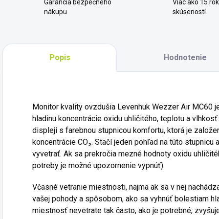
Garancia bezpečného
Viac ako 15 ro
nákupu
skúseností
Popis
Hodnotenie
Monitor kvality ovzdušia Levenhuk Wezzer Air MC60 je 
hladinu koncentrácie oxidu uhličitého, teplotu a vlhko
displeji s farebnou stupnicou komfortu, ktorá je zalo
koncentrácie CO₂. Stačí jeden pohľad na túto stupnicu a
vyvetrať. Ak sa prekročia mezné hodnoty oxidu uhličitéh
potreby je možné upozornenie vypnúť).
Včasné vetranie miestnosti, najmä ak sa v nej nachádz
vašej pohody a spôsobom, ako sa vyhnúť bolestiam hla
miestnosť nevetrate tak často, ako je potrebné, zvyšuje