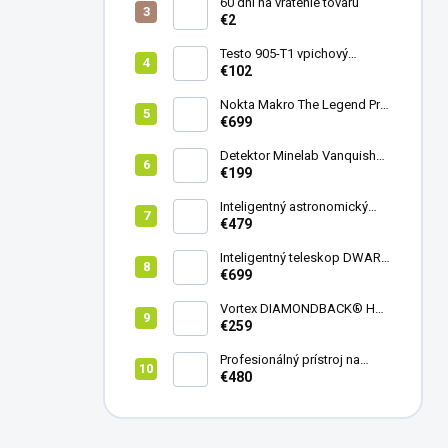
60 dní na vrátenie tovaru
€2
Testo 905-T1 vpichový
teplomer
€102
Nokta Makro The Legend Pro
Pack - model 2024
€699
Detektor Minelab Vanquish
340
€199
Inteligentný astronomický
teleskop DwarfLab Dwarf
€479
mini
Inteligentný teleskop DWARF
III + originálny statív DWARF 3
€699
Vortex DIAMONDBACK® HD
8X42
€259
Profesionálný prístroj na
vedenie vŕtania Laserliner
€480
CenterScanner Compact