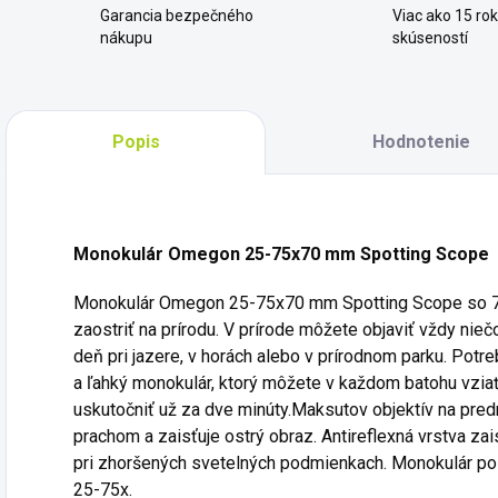
Garancia bezpečného
Viac ako 15 ro
nákupu
skúseností
Popis
Hodnotenie
Monokulár Omegon 25-75x70 mm Spotting Scope
Monokulár Omegon 25-75x70 mm Spotting Scope so 
zaostriť na prírodu. V prírode môžete objaviť vždy niečo 
deň pri jazere, v horách alebo v prírodnom parku. Potr
a ľahký monokulár, ktorý môžete v každom batohu vzia
uskutočniť už za dve minúty.Maksutov objektív na pre
prachom a zaisťuje ostrý obraz. Antireflexná vrstva zai
pri zhoršených svetelných podmienkach. Monokulár po
25-75x.