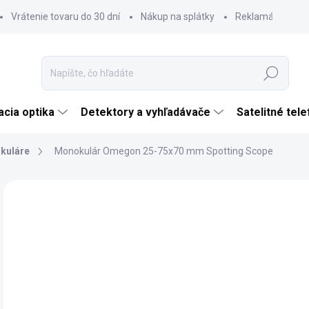
Vrátenie tovaru do 30 dní
Nákup na splátky
Reklamácia tova
Hľadať
cia optika
Detektory a vyhľadávače
Satelitné tel
kuláre
Monokulár Omegon 25-75x70 mm Spotting Scope
Neohodnotené
Podrobnosti hodnotenia
ZNAČKA:
OMEG
TIP
€
ZADARMO
€14
Jedn
SK
cena
MÔŽ