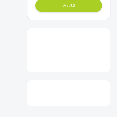
0
ks /
€0