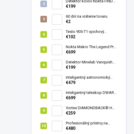
Detektor kovov Nokta FINDX
Pro
€199
60 dní na vrátenie tovaru
€2
Testo 905-T1 vpichový
teplomer
€102
Nokta Makro The Legend Pro
Pack - model 2024
€699
Detektor Minelab Vanquish
340
€199
Inteligentný astronomický
teleskop DwarfLab Dwarf
€479
mini
Inteligentný teleskop DWARF
III + originálny statív DWARF 3
€699
Vortex DIAMONDBACK® HD
8X42
€259
Profesionálný prístroj na
vedenie vŕtania Laserliner
€480
CenterScanner Compact