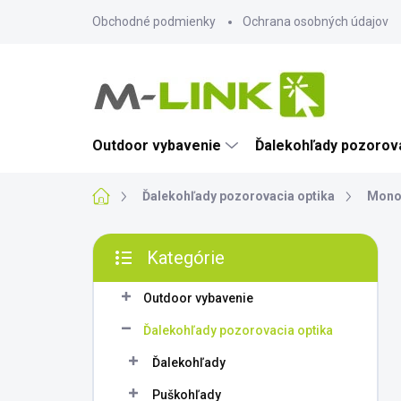
Prejsť
Obchodné podmienky
Ochrana osobných údajov
na
obsah
Outdoor vybavenie
Ďalekohľady pozorova
Domov
Ďalekohľady pozorovacia optika
Mono
B
Kategórie
o
Preskočiť
č
kategórie
n
Outdoor vybavenie
ý
Ďalekohľady pozorovacia optika
p
a
Ďalekohľady
n
Puškohľady
e