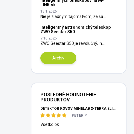
inteligentných teleskopov na M-
LINK.sk
13.1.2026
Nie je žiadnym tajomstvom, že sa...
Inteligentný astronomický teleskop
ZWO Seestar S50
7.10.2025
ZWO Seestar S50 je revolučný, in...
Archív
POSLEDNÉ HODNOTENIE
PRODUKTOV
DETEKTOR KOVOV MINELAB X-TERRA ELITE PINPOITER SET
PETER P
Vsetko ok