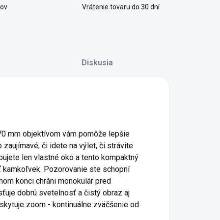
kov
Vrátenie tovaru do 30 dní
Diskusia
70 mm objektívom vám pomôže lepšie
zaujímavé, či idete na výlet, či strávite
ebujete len vlastné oko a tento kompaktný
ť kamkoľvek. Pozorovanie ste schopní
dnom konci chráni monokulár pred
sťuje dobrú svetelnosť a čistý obraz aj
skytuje zoom - kontinuálne zväčšenie od