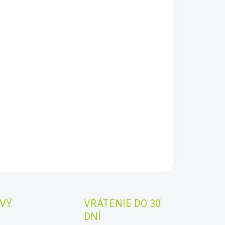
8.2026
−
+
Pridať do košíka
gon 25-75x70 mm Spotting Scope.
Monokulár Omegon
5x70 mm Spotting Scope so 70 mm objektívom vám
že lepšie zaostriť na prírodu. Je kompaktný a ľahký.
sťou dodávky v cene je aj stabilný stolný statív.
AILNÉ INFORMÁCIE
OPÝTAŤ SA
STRÁŽIŤ
Uložiť
VÝ
VRÁTENIE DO 30
DNÍ