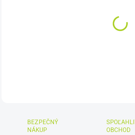
DO:
11.
Ome
25-7
pomô
Súča
DET
BEZPEČNÝ
SPOĽAHLI
NÁKUP
OBCHOD