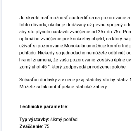
Je skvelé mať možnosť sústrediť sa na pozorovanie a n
tohto dôvodu, okulár je dodávaný už pevne spojený s 
aby ste plynulo nastavili zväčšenie od 25x do 75x. Po
optimálne zväčšenie pre konkrétny objekt, na ktorý sa
užívať si pozorovanie.Monokulár umožňuje komfortné 
pohľadu. Niekedy sa jednoducho nemôžete odtrhnúť od 
hranol znamená, že vaša pozorovanie zostáva úplne uv
zorný uhol 45 °, ktorý zodpovedá prirodzenej polohe.
Súčasťou dodávky a v cene je aj stabilný stolný statív. 
Môžete si tak urobiť pekné statické zábery.
Technické parametre:
Typ výstavby:
šikmý pohľad
Zväčšenie
: 75