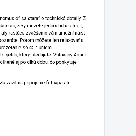
emusieť sa starať o technické detaily. Z
tubusom, a vy môžete jednoducho otočiť,
maly rastúce zväčšenie vám umožní nájsť
 pozeráte. Potom môžete len relaxovať a
prezeranie so 45 ° uhlom
objektu, ktorý sledujete. Vstavaný Amici
oľnené aj po dlhú dobu, čo poskytuje
Má závit na pripojenie fotoaparátu.