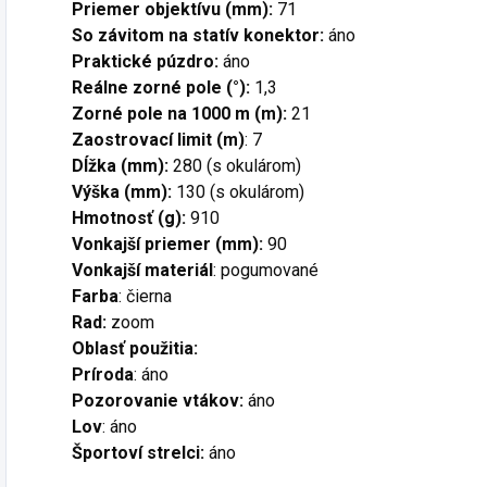
Priemer objektívu (mm):
71
So závitom na statív konektor:
áno
Praktické púzdro:
áno
Reálne zorné pole (°):
1,3
Zorné pole na 1000 m (m):
21
Zaostrovací limit (m)
: 7
Dĺžka (mm):
280 (s okulárom)
Výška (mm):
130 (s okulárom)
Hmotnosť (g):
910
Vonkajší priemer (mm):
90
Vonkajší materiál
: pogumované
Farba
: čierna
Rad:
zoom
Oblasť použitia:
Príroda
: áno
Pozorovanie vtákov:
áno
Lov
: áno
Športoví strelci:
áno