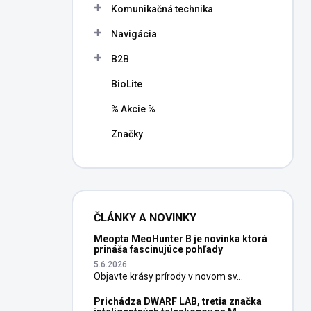
Komunikačná technika
Navigácia
B2B
BioLite
% Akcie %
Značky
ČLÁNKY A NOVINKY
Meopta MeoHunter B je novinka ktorá
prináša fascinujúce pohľady
5.6.2026
Objavte krásy prírody v novom sv...
Prichádza DWARF LAB, tretia značka