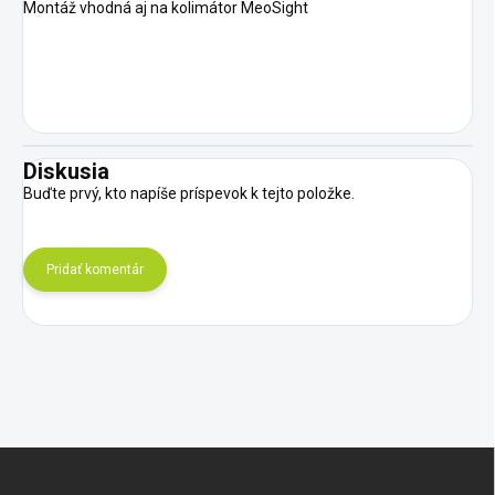
Montáž vhodná aj na kolimátor MeoSight
Diskusia
Buďte prvý, kto napíše príspevok k tejto položke.
Pridať komentár
Z
á