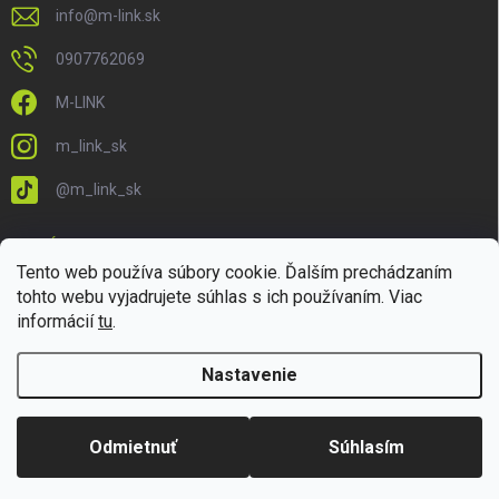
info
@
m-link.sk
0907762069
M-LINK
m_link_sk
@m_link_sk
PRIJÍMAME ONLINE PLATBY
Tento web používa súbory cookie. Ďalším prechádzaním
tohto webu vyjadrujete súhlas s ich používaním. Viac
informácií
tu
.
Nastavenie
Copyright 2026
M-LINK.sk
. Všetky práva vyhradené.
Upraviť nastavenie
cookies
Odmietnuť
Súhlasím
Vytvoril Shoptet