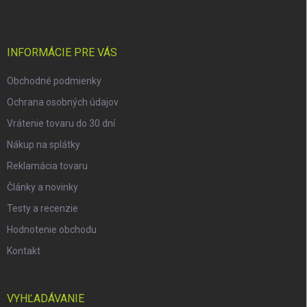
p
ä
t
i
INFORMÁCIE PRE VÁS
e
Obchodné podmienky
Ochrana osobných údajov
Vrátenie tovaru do 30 dní
Nákup na splátky
Reklamácia tovaru
Články a novinky
Testy a recenzie
Hodnotenie obchodu
Kontakt
VYHĽADÁVANIE