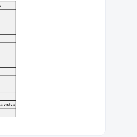
á
ná vrstva