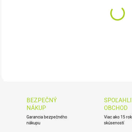
11.
DET
BEZPEČNÝ
SPOĽAHLI
NÁKUP
OBCHOD
Garancia bezpečného
Viac ako 15 ro
nákupu
skúseností