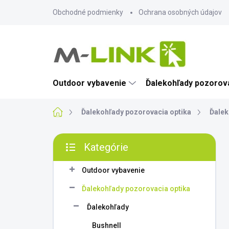
Prejsť
Obchodné podmienky
Ochrana osobných údajov
na
obsah
Outdoor vybavenie
Ďalekohľady pozorova
Domov
Ďalekohľady pozorovacia optika
Ďalek
B
Kategórie
o
Preskočiť
č
kategórie
n
Outdoor vybavenie
ý
Ďalekohľady pozorovacia optika
p
a
Ďalekohľady
n
Bushnell
e