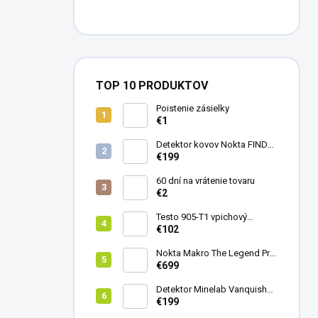
TOP 10 PRODUKTOV
Poistenie zásielky
€1
Detektor kovov Nokta FINDX
Pro
€199
60 dní na vrátenie tovaru
€2
Testo 905-T1 vpichový
teplomer
€102
Nokta Makro The Legend Pro
Pack - model 2024
€699
Detektor Minelab Vanquish
340
€199