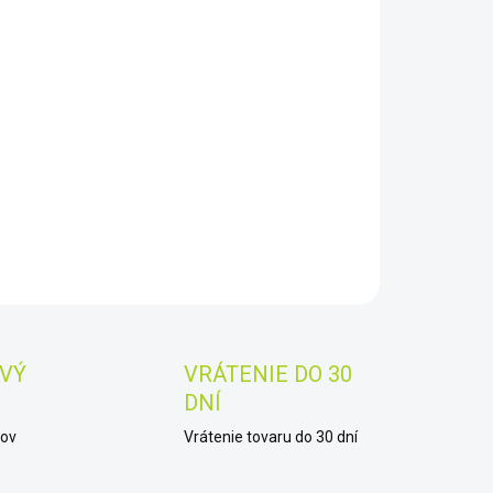
8.2026
−
+
Pridať do košíka
AILNÉ INFORMÁCIE
OPÝTAŤ SA
STRÁŽIŤ
Uložiť
VÝ
VRÁTENIE DO 30
DNÍ
kov
Vrátenie tovaru do 30 dní