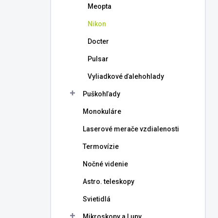
Meopta
Nikon
Docter
Pulsar
Vyliadkové ďalehohlady
Puškohľady
Monokuláre
Laserové merače vzdialenosti
Termovízie
Nočné videnie
Astro. teleskopy
Svietidlá
Mikroskopy a Lupy