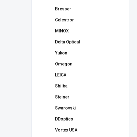
l
Bresser
Celestron
MINOX
Delta Optical
Yukon
Omegon
LEICA
Shilba
Steiner
Swarovski
DDoptics
Vortex USA