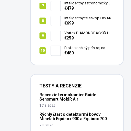
Inteligentný astronomický
teleskop DwarfLab Dwarf
€479
mini
Inteligentný teleskop DWARF
III + originálny statív DWARF 3
€699
Vortex DIAMONDBACK® HD
8X42
€259
Profesionálný prístroj na
vedenie vŕtania Laserliner
€480
CenterScanner Compact
TESTY A RECENZIE
Recenzie termokamier Guide
Sensmart MobIR Air
17.3.2025
Rýchly štart s detektormi kovov
Minelab Equinox 900 a Equinox 700
2.3.2025