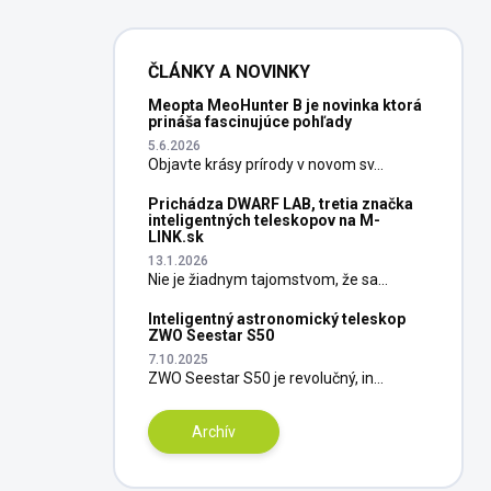
ČLÁNKY A NOVINKY
Meopta MeoHunter B je novinka ktorá
prináša fascinujúce pohľady
5.6.2026
Objavte krásy prírody v novom sv...
Prichádza DWARF LAB, tretia značka
inteligentných teleskopov na M-
LINK.sk
13.1.2026
Nie je žiadnym tajomstvom, že sa...
Inteligentný astronomický teleskop
ZWO Seestar S50
7.10.2025
ZWO Seestar S50 je revolučný, in...
Archív