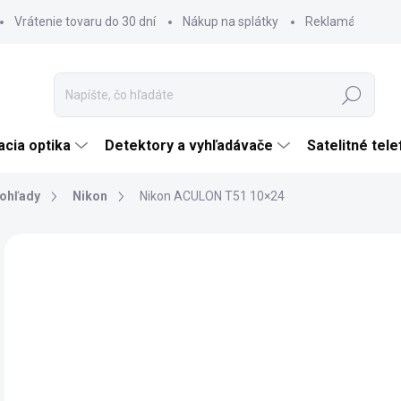
Vrátenie tovaru do 30 dní
Nákup na splátky
Reklamácia tova
Hľadať
cia optika
Detektory a vyhľadávače
Satelitné tel
ohľady
Nikon
Nikon ACULON T51 10×24
Neohodnotené
Podrobnosti hodnotenia
ZNAČKA:
NIKON
€
€13
Jedn
SK
cena
MÔŽ
DO: