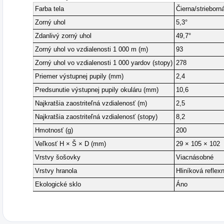
Farba tela
Čierna/strieborn
Zorný uhol
5,3°
Zdanlivý zorný uhol
49,7°
Zorný uhol vo vzdialenosti 1 000 m (m)
93
Zorný uhol vo vzdialenosti 1 000 yardov (stopy)
278
Priemer výstupnej pupily (mm)
2,4
Predsunutie výstupnej pupily okuláru (mm)
10,6
Najkratšia zaostriteľná vzdialenosť (m)
2,5
Najkratšia zaostriteľná vzdialenosť (stopy)
8,2
Hmotnosť (g)
200
Veľkosť H × Š × D (mm)
29 × 105 × 102
Vrstvy šošovky
Viacnásobné
Vrstvy hranola
Hliníková reflex
Ekologické sklo
Áno