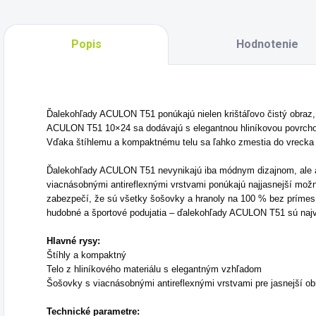
Popis
Hodnotenie
Ďalekohľady ACULON T51 ponúkajú nielen krištáľovo čistý obraz, 
ACULON T51 10×24 sa dodávajú s elegantnou hliníkovou povrchovo
Vďaka štíhlemu a kompaktnému telu sa ľahko zmestia do vrecka 
Ďalekohľady ACULON T51 nevynikajú iba módnym dizajnom, ale
viacnásobnými antireflexnými vrstvami ponúkajú najjasnejší možn
zabezpečí, že sú všetky šošovky a hranoly na 100 % bez prímesí 
hudobné a športové podujatia – ďalekohľady ACULON T51 sú najvy
Hlavné rysy:
Štíhly a kompaktný
Telo z hliníkového materiálu s elegantným vzhľadom
Šošovky s viacnásobnými antireflexnými vrstvami pre jasnejší ob
Technické parametre: