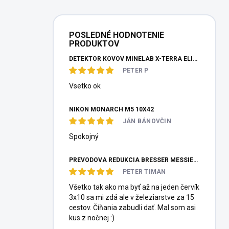
POSLEDNÉ HODNOTENIE
PRODUKTOV
DETEKTOR KOVOV MINELAB X-TERRA ELITE PINPOITER SET
PETER P
Vsetko ok
NIKON MONARCH M5 10X42
JÁN BÁNOVČIN
Spokojný
PREVODOVÁ REDUKCIA BRESSER MESSIER HEXAFOC 1:10
PETER TIMAN
Všetko tak ako ma byť až na jeden červík
3x10 sa mi zdá ale v železiarstve za 15
cestov. Číňania zabudli dať. Mal som asi
kus z nočnej :)