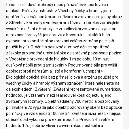
turistice, sledování přírody nebo při návštěvě sportovních
událostí. Klíčové vlastnosti: > Všechny čočky a hranoly jsou
opatřené vícenásobnými antireflexními vrstvami pro jasný obraz
> Střechové hranoly s vrstvami pro fázovou korekci zaručujícími
vysoké rozlišení > Hranoly se zrcadlovými vrstvami s vysokou
odrazností pro vyšší jas obrazu > Konstrukce okulárů High-
eyepoint pro komfortní pozorování celého zorného pole i při
použití brýlí > Otočné a posuvné gumové očnice opatřené
záskoky pro snadné umístění oka do správné pozorovací pozice
> Vodotěsné provedení do hloubky 1 m po dobu 10 minut;
dusíková náplň proti zamlžování > Pogumované tělo pro vyšší
odolnost proti nárazům a jisté a komfortní uchopení >
Ekologická optická skla bez příměsí olova a arzénu použitá pro
všechny čočky a hranoly Význam označení, které naleznete na
dalekohledech : Zvětšení : Zvětšení reprezentované numerickou
hodnotou je vztahem mezi reálnou velikostí objektu a jeho
zvětšenými rozměry. Objekt vzdálený 700 metrů a pozorovaný
při zvětšení 7x vypadá jako objekt pozorovaný okem bez optické
pomůcky ve vzdálenosti 100 metrů. Zvětšení nižší než 5x nejsou
obecně dost výkonná pro externí použití. Překročí-li zvětšení
hodnotu 12x, je obraz vlivem chvění rukou nestabilní a