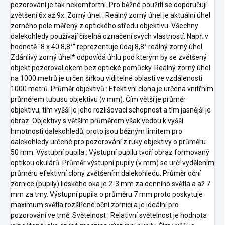
pozorování je tak nekomfortní. Pro běžné použití se doporučují
zvětšení 6x až 9x. Zorný úhel : Reálný zorný úhel je aktuální úhel
zorného pole měřený z optického středu objektivu. Všechny
dalekohledy používají číselná označení svých vlastností. Např. v
hodnotě "8 x 40 8,8°" reprezentuje údaj 8,8° reálný zorný úhel.
Zdánlivý zorný úhel* odpovídá úhlu pod kterým by se zvětšený
objekt pozoroval okem bez optické pomůcky. Reálný zorný úhel
na 1000 metrů je určen šířkou viditelné oblasti ve vzdálenosti
1000 metrů. Průměr objektivů : Efektivní clona je určena vnitřním
průměrem tubusu objektivu (v mm). Čím větší je průměr
objektivu, tím vyšší je jeho rozlišovací schopnost a tím jasnější je
obraz. Objektivy s větším průměrem však vedou k vyšší
hmotnosti dalekohledů, proto jsou běžným limitem pro
dalekohledy určené pro pozorování z ruky objektivy o průměru
50 mm. Výstupní pupila : Výstupní pupilu tvoří obraz formovaný
optikou okulárů. Průměr výstupní pupily (v mm) se určí vydělením
průměru efektivní clony zvětšením dalekohledu. Průměr oční
zornice (pupily) lidského oka je 2-3 mm za denního světla a až 7
mm za tmy. Výstupní pupila o průměru 7 mm proto poskytuje
maximum světla rozšířené oční zornici a je ideální pro
pozorování ve tmě. Světelnost : Relativní světelnost je hodnota