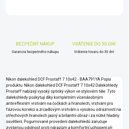
OPÝTAŤ SA
STRÁŽIŤ
Uložiť
BEZPEČNÝ NÁKUP
VRÁTENIE DO 30 DNÍ
Garancia bezpečného nákupu
Vrátenie tovaru do 30 dní
Nikon dalekohled DCF Prostaff 7 10x42 - BAA791YA Popis
produktu: Nikon dalekohled DCF Prostaff 7 10x42 Dalekohledy
Prostaff nabízejí vysoký optický výkon ve stylovém těle. Tyto
dalekohledy poskytují díky kompletním vícenásobným
antireflexním vrstvám na čočkách a hranolech, vrstvám pro
fázovou korekci a zrcadlovým vrstvám s vysokou odrazností na
střechových hranolech jasný a brilantní obraz i za nízké hladiny
osvětlení. Pogumované provedení dalekohledů zaručuje
zvýšenou odolnost proti nárazům a komfortní uchopení při