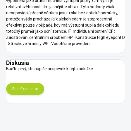
vypočtená jako druhá mocnina výstupní pupily. Čím vyšší je
relativní světelnost, tím jasnější je obraz. Tyto hodnoty však
neodpovídají přesně nárůstu jasu u oka bez optické pomůcky,
protože světlo procházející dalekohledem je stoprocentně
efektivní pouze v případě, kdy má výstupní pupila dalekohledu
totožný průměr jako oční zornice. IF : Individuální ostření CF :
Zaostřování centrálním šroubem HP : Konstrukce High eyepont D
: Střechové hranoly WP : Vodotěsné provedení
Diskusia
Buďte prvý, kto napíše príspevok k tejto položke.
Pridať komentár