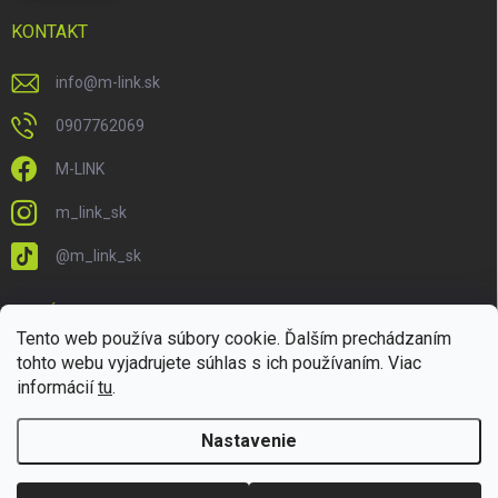
KONTAKT
info
@
m-link.sk
0907762069
M-LINK
m_link_sk
@m_link_sk
PRIJÍMAME ONLINE PLATBY
Tento web používa súbory cookie. Ďalším prechádzaním
tohto webu vyjadrujete súhlas s ich používaním. Viac
informácií
tu
.
Nastavenie
Copyright 2026
M-LINK.sk
. Všetky práva vyhradené.
Upraviť nastavenie