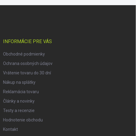
Z
á
p
ä
t
i
INFORMÁCIE PRE VÁS
e
Obchodné podmienky
Ochrana osobných údajov
Vrátenie tovaru do 30 dní
Nákup na splátky
Reklamácia tovaru
Články a novinky
Testy a recenzie
Hodnotenie obchodu
Kontakt