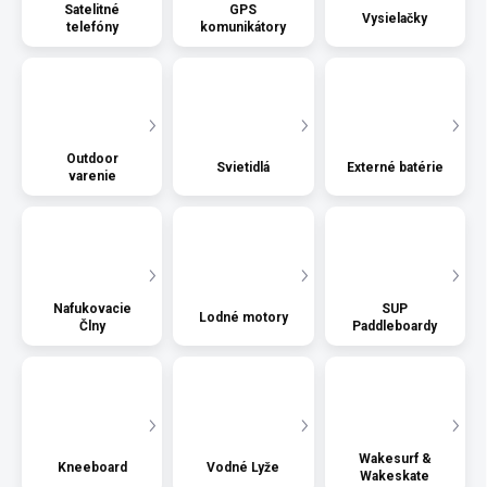
Satelitné
GPS
Vysielačky
telefóny
komunikátory
Outdoor
Svietidlá
Externé batérie
varenie
Nafukovacie
SUP
Lodné motory
Člny
Paddleboardy
Wakesurf &
Kneeboard
Vodné Lyže
Wakeskate