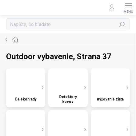
Prejsť
na
obsah
Hľadať
Domov
Outdoor vybavenie
, Strana 37
Detektory
Ďalekohľady
Ryžovanie zlata
kovov