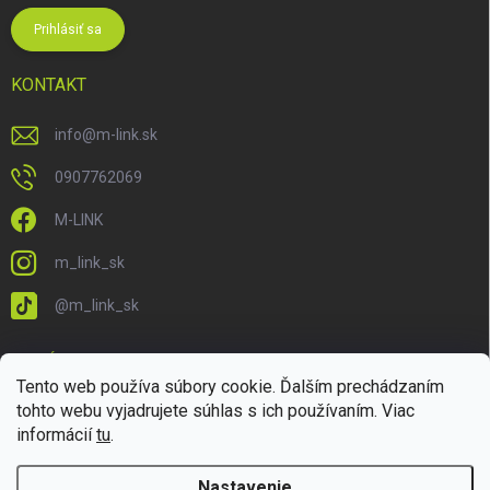
Prihlásiť sa
KONTAKT
info
@
m-link.sk
0907762069
M-LINK
m_link_sk
@m_link_sk
PRIJÍMAME ONLINE PLATBY
Tento web používa súbory cookie. Ďalším prechádzaním
tohto webu vyjadrujete súhlas s ich používaním. Viac
informácií
tu
.
Nastavenie