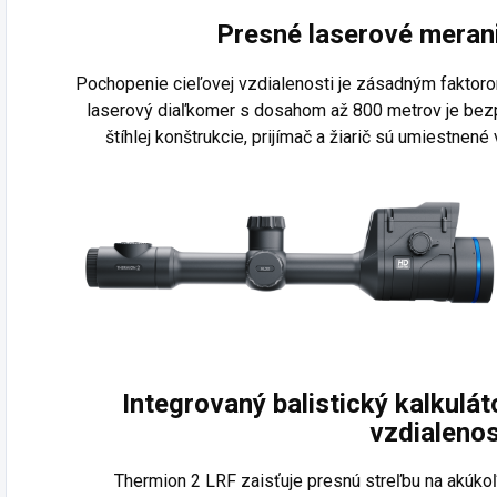
Presné laserové merani
Pochopenie cieľovej vzdialenosti je zásadným faktor
laserový diaľkomer s dosahom až 800 metrov je be
štíhlej konštrukcie, prijímač a žiarič sú umiestnené
Integrovaný balistický kalkulát
vzdialenos
Thermion 2 LRF zaisťuje presnú streľbu na akúko