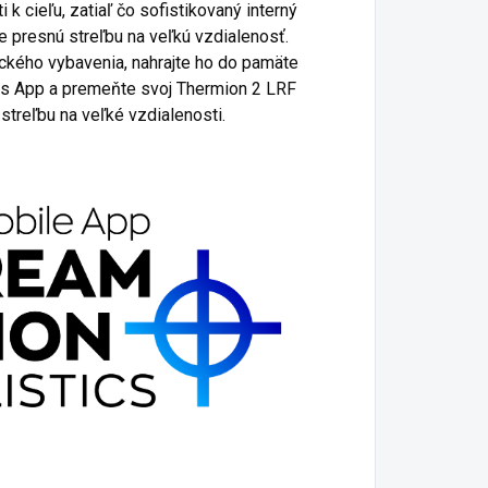
k cieľu, zatiaľ čo sofistikovaný interný
e presnú streľbu na veľkú vzdialenosť.
leckého vybavenia, nahrajte ho do pamäte
cs App a premeňte svoj Thermion 2 LRF
streľbu na veľké vzdialenosti.