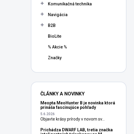
Komunikačná technika
Navigácia
B2B
BioLite
% Akcie %
Značky
ČLÁNKY A NOVINKY
Meopta MeoHunter B je novinka ktorá
prináša fascinujúce pohľady
5.6.2026
Objavte krásy prírody v novom sv...
Prichádza DWARF LAB, tretia značka