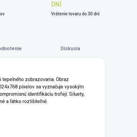
DNÍ
kov
Vrátenie tovaru do 30 dní
odnotenie
Diskusia
ň tepelného zobrazovania. Obraz
024x768 pixelov sa vyznačuje vysokým
mpromisnú identifikáciu trofejí. Siluety,
né a ľahko rozlíšiteľné.