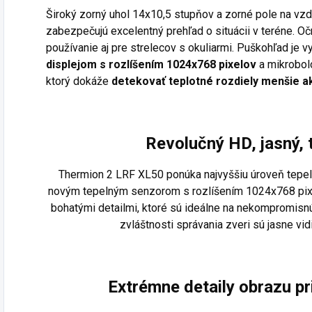
Široký zorný uhol 14x10,5 stupňov a zorné pole na vz
zabezpečujú excelentný prehľad o situácii v teréne. O
používanie aj pre strelecov s okuliarmi. Puškohľad je 
displejom s rozlíšením 1024x768 pixelov
a mikrobol
ktorý dokáže
detekovať teplotné rozdiely menšie a
Revolučný HD, jasný, 
Thermion 2 LRF XL50 ponúka najvyššiu úroveň tepe
novým tepelným senzorom s rozlíšením 1024x768 pix
bohatými detailmi, ktoré sú ideálne na nekompromisnú id
zvláštnosti správania zveri sú jasne vidi
Extrémne detaily obrazu pri