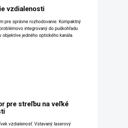
e vzdialenosti
om pre správne rozhodovanie. Kompaktný
zproblémovo integrovaný do puškohľadu
 v objektíve jedného optického kanála.
or pre streľbu na veľké
ti
ľvek vzdialenosť. Vstavaný laserový