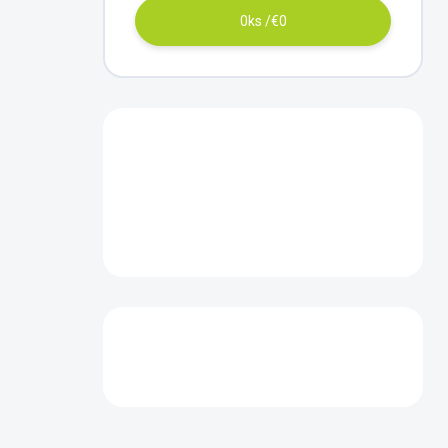
0
ks /
€0