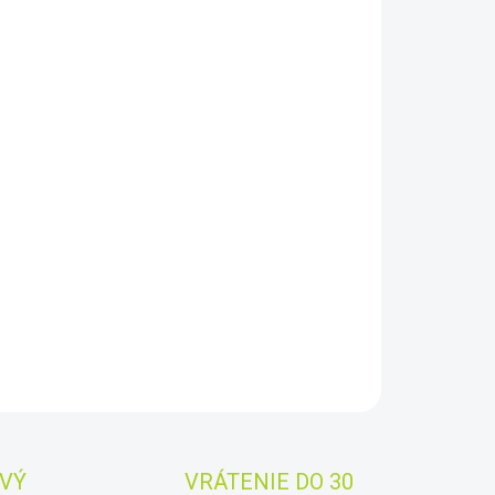
8.2026
−
+
Pridať do košíka
ar Thermion 2 LRF XL50
termovízny puškohľad ponúka
yššiu úroveň tepelného zobrazovania. Obraz generovaný
m tepelným senzorom s rozlíšením
1024x768 pixelov
sa
ačuje vysokým rozlíšením
AILNÉ INFORMÁCIE
OPÝTAŤ SA
STRÁŽIŤ
Uložiť
VÝ
VRÁTENIE DO 30