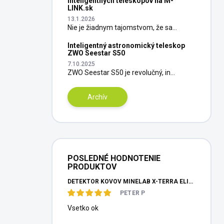
inteligentných teleskopov na M-
LINK.sk
13.1.2026
Nie je žiadnym tajomstvom, že sa...
Inteligentný astronomický teleskop
ZWO Seestar S50
7.10.2025
ZWO Seestar S50 je revolučný, in...
Archív
POSLEDNÉ HODNOTENIE
PRODUKTOV
DETEKTOR KOVOV MINELAB X-TERRA ELITE PINPOITER SET
PETER P
Vsetko ok