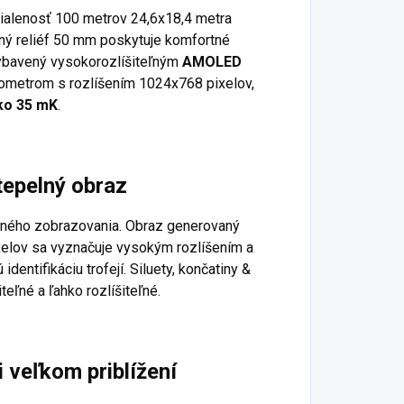
dialenosť 100 metrov 24,6x18,4 metra
čný reliéf 50 mm poskytuje komfortné
vybavený vysokorozlíšiteľným
AMOLED
ometrom s rozlíšením 1024x768 pixelov,
ko 35 mK
.
tepelný obraz
lného zobrazovania. Obraz generovaný
elov sa vyznačuje vysokým rozlíšením a
entifikáciu trofejí. Siluety, končatiny &
teľné a ľahko rozlíšiteľné.
 veľkom priblížení