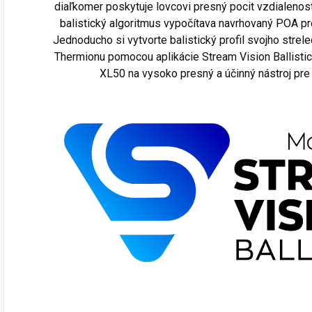
diaľkomer poskytuje lovcovi presný pocit vzdialenosti 
balistický algoritmus vypočítava navrhovaný POA pr
Jednoducho si vytvorte balistický profil svojho stre
Thermionu pomocou aplikácie Stream Vision Ballisti
XL50 na vysoko presný a účinný nástroj pre 