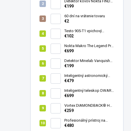
Detektor kovov Nokta FINDX
Pro
€199
60 dní na vrátenie tovaru
€2
Testo 905-T1 vpichový
teplomer
€102
Nokta Makro The Legend Pro
Pack - model 2024
€699
Detektor Minelab Vanquish
340
€199
Inteligentný astronomický
teleskop DwarfLab Dwarf
€479
mini
Inteligentný teleskop DWARF
III + originálny statív DWARF 3
€699
Vortex DIAMONDBACK® HD
8X42
€259
Profesionálný prístroj na
vedenie vŕtania Laserliner
€480
CenterScanner Compact