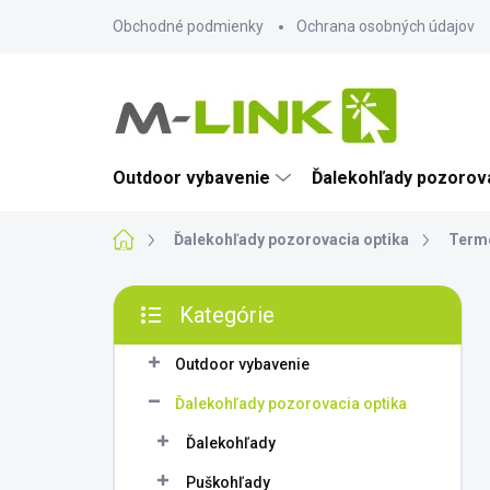
Prejsť
Obchodné podmienky
Ochrana osobných údajov
na
obsah
Outdoor vybavenie
Ďalekohľady pozorova
Domov
Ďalekohľady pozorovacia optika
Termo
B
Kategórie
o
Preskočiť
č
kategórie
n
Outdoor vybavenie
ý
Ďalekohľady pozorovacia optika
p
a
Ďalekohľady
n
Puškohľady
e