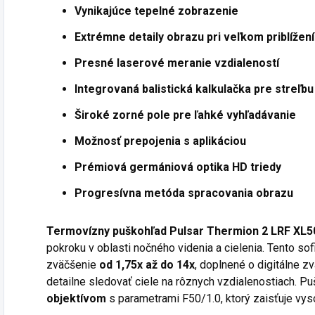
Vynikajúce tepelné zobrazenie
Extrémne detaily obrazu pri veľkom priblížení
Presné laserové meranie vzdialeností
Integrovaná balistická kalkulačka pre streľbu
Široké zorné pole pre ľahké vyhľadávanie
Možnosť prepojenia s aplikáciou
Prémiová germániová optika HD triedy
Progresívna metóda spracovania obrazu
Termovízny puškohľad Pulsar Thermion 2 LRF XL5
pokroku v oblasti nočného videnia a cielenia. Tento sof
zväčšenie
od 1,75x až do 14x
, doplnené o digitálne z
detailne sledovať ciele na rôznych vzdialenostiach. Pu
objektívom
s parametrami F50/1.0, ktorý zaisťuje vys