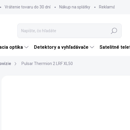
Vrátenie tovaru do 30 dní
Nákup na splátky
Reklamácia tova
Hľadať
cia optika
Detektory a vyhľadávače
Satelitné tel
vízie
Pulsar Thermion 2 LRF XL50
Neohodnotené
Podrobnosti hodnotenia
ZNAČKA:
PULSA
NOVINKA
€6
€5 
Jedn
SK
cena
MÔŽ