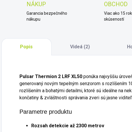
NÁKUP
OBCHOD
Garancia bezpečného
Viac ako 15 ro
nákupu
skúseností
Popis
Videá (2)
H
Pulsar
Thermion 2 LRF XL50
ponúka najvyššiu úrove
generovaný novým tepelným senzorom s rozlíšením 1
rozlíšením a bohatými detailmi, ktoré sú ideálne na neko
končatiny & zvláštnosti správania zveri sú jasne viditeľ
Parametre produktu
Rozsah detekcie až 2300 metrov