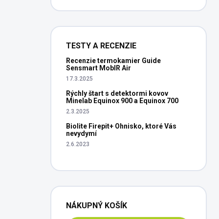
TESTY A RECENZIE
Recenzie termokamier Guide
Sensmart MobIR Air
17.3.2025
Rýchly štart s detektormi kovov
Minelab Equinox 900 a Equinox 700
2.3.2025
Biolite Firepit+ Ohnisko, ktoré Vás
nevydymí
2.6.2023
NÁKUPNÝ KOŠÍK