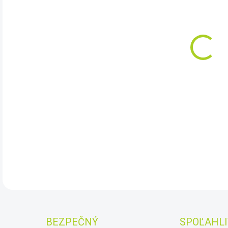
DO:
10.
Puls
najv
nový
vyzn
DET
BEZPEČNÝ
SPOĽAHLI