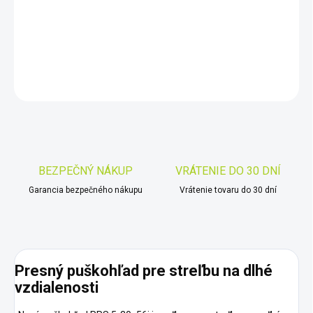
−
+
Pridať do košíka
DETAILNÉ INFORMÁCIE
OPÝTAŤ SA
STRÁŽIŤ
Uložiť
BEZPEČNÝ NÁKUP
VRÁTENIE DO 30 DNÍ
Garancia bezpečného nákupu
Vrátenie tovaru do 30 dní
Presný puškohľad pre streľbu na dlhé
vzdialenosti