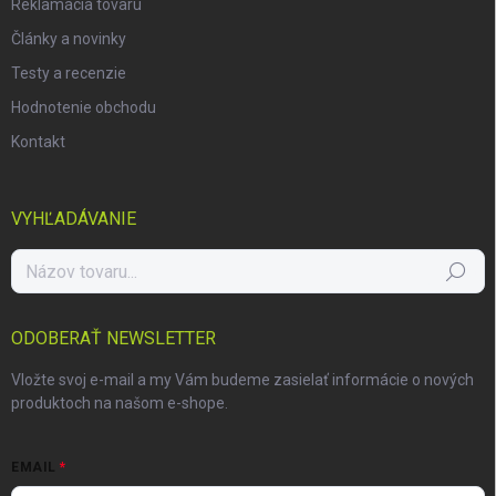
Reklamácia tovaru
Články a novinky
Testy a recenzie
Hodnotenie obchodu
Kontakt
VYHĽADÁVANIE
Hľadať
ODOBERAŤ NEWSLETTER
Vložte svoj e-mail a my Vám budeme zasielať informácie o nových
produktoch na našom e-shope.
EMAIL