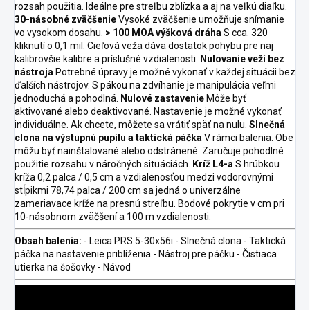
rozsah použitia. Ideálne pre streľbu zblízka a aj na veľkú diaľku.
30-násobné zväčšenie
Vysoké zväčšenie umožňuje snímanie
vo vysokom dosahu.
> 100 MOA výšková dráha
S cca. 320
kliknutí o 0,1 mil. Cieľová veža dáva dostatok pohybu pre naj
kalibrovšie kalibre a príslušné vzdialenosti.
Nulovanie veží bez
nástroja
Potrebné úpravy je možné vykonať v každej situácii bez
ďalších nástrojov. S pákou na zdvíhanie je manipulácia veľmi
jednoduchá a pohodlná.
Nulové zastavenie
Môže byť
aktivované alebo deaktivované. Nastavenie je možné vykonať
individuálne. Ak chcete, môžete sa vrátiť späť na nulu.
Slnečná
clona na výstupnú pupilu a taktická páčka
V rámci balenia. Obe
môžu byť nainštalované alebo odstránené. Zaručuje pohodlné
použitie rozsahu v náročných situáciách.
Kríž L4-a
S hrúbkou
kríža 0,2 palca / 0,5 cm a vzdialenosťou medzi vodorovnými
stĺpikmi 78,74 palca / 200 cm sa jedná o univerzálne
zameriavace kríže na presnú streľbu. Bodové pokrytie v cm pri
10-násobnom zväčšení a 100 m vzdialenosti.
Obsah balenia:
- Leica PRS 5-30x56i - Slnečná clona - Taktická
páčka na nastavenie priblíženia - Nástroj pre páčku - Čistiaca
utierka na šošovky - Návod