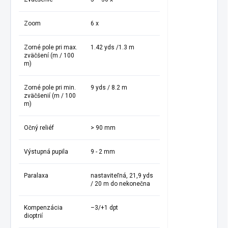
Zoom
6 x
Zorné pole pri max.
1.42 yds /1.3 m
zväčšení (m / 100
m)
Zorné pole pri min.
9 yds / 8.2 m
zväčšenií (m / 100
m)
Očný reliéf
> 90 mm
Výstupná pupila
9 - 2 mm
Paralaxa
nastaviteľná, 21,9 yds
/ 20 m do nekonečna
Kompenzácia
–3/+1 dpt
dioptrií