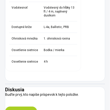
Vodotesnoť
Vodotesný do hĺbky 13
ft / 4 m, naplnený
dusíkom
Dostupné kríže
L-4a, Ballistic, PRB
Ohnisková mriežka
1. ohnisková rovina
Osvetlenie sietnice
Bodka / mierka
Osvetlenie sietnice
4 h
Diskusia
Buďte prvý, kto napíše príspevok k tejto položke.