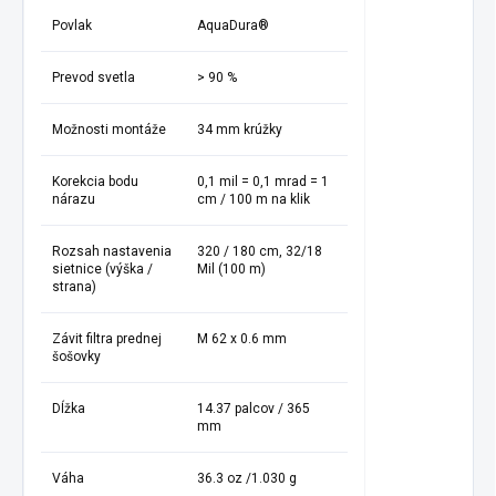
Povlak
AquaDura®
Prevod svetla
> 90 %
Možnosti montáže
34 mm krúžky
Korekcia bodu
0,1 mil = 0,1 mrad = 1
nárazu
cm / 100 m na klik
Rozsah nastavenia
320 / 180 cm, 32/18
sietnice (výška /
Mil (100 m)
strana)
Závit filtra prednej
M 62 x 0.6 mm
šošovky
Dĺžka
14.37 palcov / 365
mm
Váha
36.3 oz /1.030 g