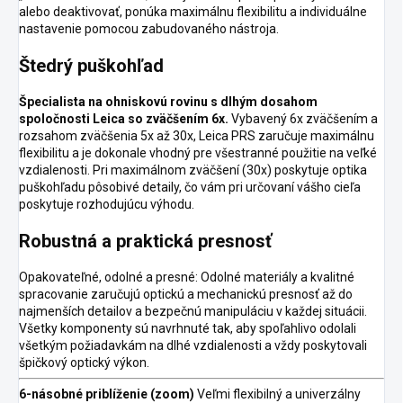
alebo deaktivovať, ponúka maximálnu flexibilitu a individuálne
nastavenie pomocou zabudovaného nástroja.
Štedrý puškohľad
Špecialista na ohniskovú rovinu s dlhým dosahom
spoločnosti Leica so zväčšením 6x.
Vybavený 6x zväčšením a
rozsahom zväčšenia 5x až 30x, Leica PRS zaručuje maximálnu
flexibilitu a je dokonale vhodný pre všestranné použitie na veľké
vzdialenosti. Pri maximálnom zväčšení (30x) poskytuje optika
puškohľadu pôsobivé detaily, čo vám pri určovaní vášho cieľa
poskytuje rozhodujúcu výhodu.
Robustná a praktická presnosť
Opakovateľné, odolné a presné: Odolné materiály a kvalitné
spracovanie zaručujú optickú a mechanickú presnosť až do
najmenších detailov a bezpečnú manipuláciu v každej situácii.
Všetky komponenty sú navrhnuté tak, aby spoľahlivo odolali
všetkým požiadavkám na dlhé vzdialenosti a vždy poskytovali
špičkový optický výkon.
6-násobné priblíženie (zoom)
Veľmi flexibilný a univerzálny