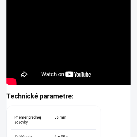
Technické parametre:
Priemer prednej
56 mm
šošovky
Zväčšenie
5 – 30 x