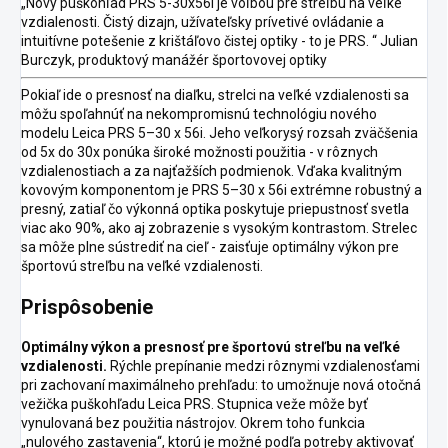
„Nový puškohľad PRS 5-30x56i je voľbou pre streľbu na veľké
vzdialenosti. Čistý dizajn, užívateľsky prívetivé ovládanie a
intuitívne potešenie z krištáľovo čistej optiky - to je PRS. “ Julian
Burczyk, produktový manážér športovovej optiky
Pokiaľ ide o presnosť na diaľku, strelci na veľké vzdialenosti sa
môžu spoľahnúť na nekompromisnú technológiu nového
modelu Leica PRS 5–30 x 56i. Jeho veľkorysý rozsah zväčšenia
od 5x do 30x ponúka široké možnosti použitia - v rôznych
vzdialenostiach a za najťažších podmienok. Vďaka kvalitným
kovovým komponentom je PRS 5–30 x 56i extrémne robustný a
presný, zatiaľ čo výkonná optika poskytuje priepustnosť svetla
viac ako 90%, ako aj zobrazenie s vysokým kontrastom. Strelec
sa môže plne sústrediť na cieľ - zaisťuje optimálny výkon pre
športovú streľbu na veľké vzdialenosti.
Prispôsobenie
Optimálny výkon a presnosť pre športovú streľbu na veľké
vzdialenosti.
Rýchle prepínanie medzi rôznymi vzdialenosťami
pri zachovaní maximálneho prehľadu: to umožnuje nová otočná
vežička puškohľadu Leica PRS. Stupnica veže môže byť
vynulovaná bez použitia nástrojov. Okrem toho funkcia
„nulového zastavenia“, ktorú je možné podľa potreby aktivovať