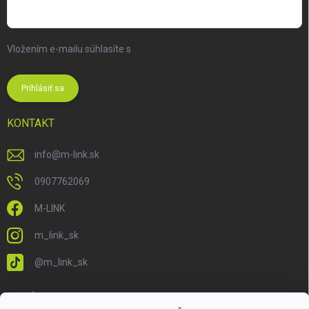
Vložením e-mailu súhlasíte s
podmienkami ochrany osobných
údajov
Prihlásiť sa
KONTAKT
info
@
m-link.sk
0907762069
M-LINK
m_link_sk
@m_link_sk
PRIJÍMAME ONLINE PLATBY