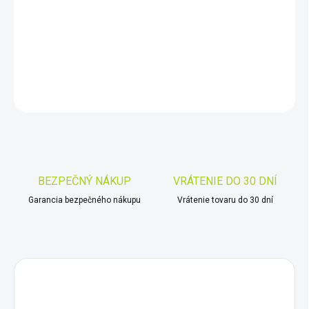
−
+
Pridať do košíka
DETAILNÉ INFORMÁCIE
OPÝTAŤ SA
STRÁŽIŤ
Uložiť
BEZPEČNÝ NÁKUP
VRÁTENIE DO 30 DNÍ
Garancia bezpečného nákupu
Vrátenie tovaru do 30 dní