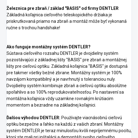
Železnica pre zbraň / základ "BASIS" od firmy DENTLER
Základná koľajnica cieľového teleskopického držiaka je
priskrutkovaná priamo na zbraň a montáž môže byť vykonaná
ručne s trochou handshake!
Ako funguje montážny systém DENTLER?
Sústava cieľového rozsahu DENTLER je dvojdielny systém
pozostávajúci z základnej lišty "BASIS" pre zbraň a montážnej
lišty pre cieľovú optiku. Základná koľajnica "BASIS" je dostupná
pre takmer všetky bežné zbrane. Montážny systém je 100%
navzájom kompatibilný a je navrhnutý s toleranciou nuly.
Dvojdielny systém kombinuje zbraň a cieľovú optiku absolútne
spoľahlivo a so 100% reprodukovateľnosťou. Po nastavení sa
montážna koľajnica vždy uzamkne rovnakým krútiacim
momentom a bezradne na základnej koľajnici.
Ďalšou výhodou DENTLER:
Používajte viacnásobnú cieľovú
optiku bezpečne a ľahko na každú z vašich zbraní. Montážny
systém DENTLER je teraz minulosťou kvôli nepríjemnému pocitu,
ktorý ste mali pri inštalácii a demontáži svojho cieľového