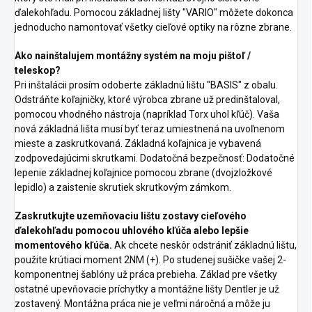
ďalekohľadu. Pomocou základnej lišty "VARIO" môžete dokonca
jednoducho namontovať všetky cieľové optiky na rôzne zbrane.
Ako nainštalujem montážny systém na moju pištoľ /
teleskop?
Pri inštalácii prosím odoberte základnú lištu "BASIS" z obalu.
Odstráňte koľajničky, ktoré výrobca zbrane už predinštaloval,
pomocou vhodného nástroja (napríklad Torx uhol kľúč). Vaša
nová základná lišta musí byť teraz umiestnená na uvoľnenom
mieste a zaskrutkovaná. Základná koľajnica je vybavená
zodpovedajúcimi skrutkami. Dodatočná bezpečnosť: Dodatočné
lepenie základnej koľajnice pomocou zbrane (dvojzložkové
lepidlo) a zaistenie skrutiek skrutkovým zámkom.
Zaskrutkujte uzemňovaciu lištu
zostavy cieľového
ďalekohľadu pomocou uhlového kľúča alebo lepšie
momentového kľúča.
Ak chcete neskôr odstrániť základnú lištu,
použite krútiaci moment 2NM (+). Po studenej sušičke vašej 2-
komponentnej šablóny už práca prebieha. Základ pre všetky
ostatné upevňovacie príchytky a montážne lišty Dentler je už
zostavený. Montážna práca nie je veľmi náročná a môže ju