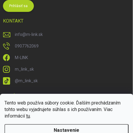
Prihlásiť sa
KONTAKT
info
@
m-link.sk
0907762069
M-LINK
m_link_sk
@m_link_sk
PRIJÍMAME ONLINE PLATBY
Tento web používa súbory cookie. Ďalším prechádzaním
tohto webu vyjadrujete súhlas s ich používaním. Viac
informácií
tu
.
Nastavenie