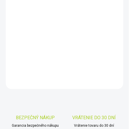
cena:
MÔŽEME
DORUČIŤ DO:
10.8.2026
−
+
Pridať do košíka
Puškohľady Jaeger majú široké zorné pole bez skreslenia a
umožňuje rýchle a spoľahlivé zameranie cieľa.
DETAILNÉ INFORMÁCIE
OPÝTAŤ SA
STRÁŽIŤ
Uložiť
BEZPEČNÝ NÁKUP
VRÁTENIE DO 30 DNÍ
Garancia bezpečného nákupu
Vrátenie tovaru do 30 dní