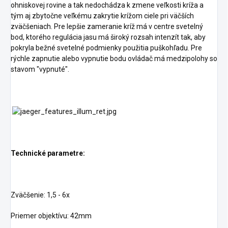
ohniskovej rovine a tak nedochádza k zmene veľkosti kríža a
tým aj zbytočne veľkému zakrytie krížom ciele pri väčších
zväčšeniach. Pre lepšie zameranie kríž má v centre svetelný
bod, ktorého regulácia jasu má široký rozsah intenzít tak, aby
pokryla bežné svetelné podmienky použitia puškohľadu. Pre
rýchle zapnutie alebo vypnutie bodu ovládač má medzipolohy so
stavom "vypnuté".
Technické parametre:
Zväčšenie: 1,5 - 6x
Priemer objektívu: 42mm