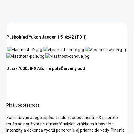
Puškohľad Yukon Jaeger 1,5-6x42 (T01i)
Dusík
7000J
IPX7
Zorné pole
Červený bod
Plná vodotesnosť
Zameriavač Jaeger spĺňa triedu vodeodolnosti IPX7 a preto
muža sa používať pri atmosférických zrážkach ľubovoľnej
intenzity a dokonca vydrží ponorenie aj priamo do vody. Plnenie