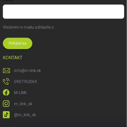
Vložením e-mailu súhlasíte s
podmienkami ochrany osobných
údajov
Prihlásiť sa
KONTAKT
info
@
m-link.sk
0907762069
M-LINK
m_link_sk
@m_link_sk