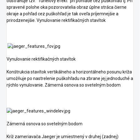
odstraňuje tzv. "Tunelový efekt" pri pohľade cez puškohľad tj. Pri
spravené polohe oka pozorovatelia obraz úplne stráca čierne
okraje a pohľad cez puškohľad je tak oveľa príjemnejšie a
prirodzenejšie. Vynulovanie rektifikačných stavítok
Vynulovanie rektifikačných stavítok
Konštrukcia stavítok vertikálneho a horizontálneho posunu kríža
umožňuje po nastrelenie puškohľadu na zbrane jej jednoduché a
rýchlo vynulovanie. Zámerná osnova so svetelným bodom
Zámerná osnova so svetelným bodom
Kríž zameriavača Jaeger je umiestnený v druhej (zadnej)