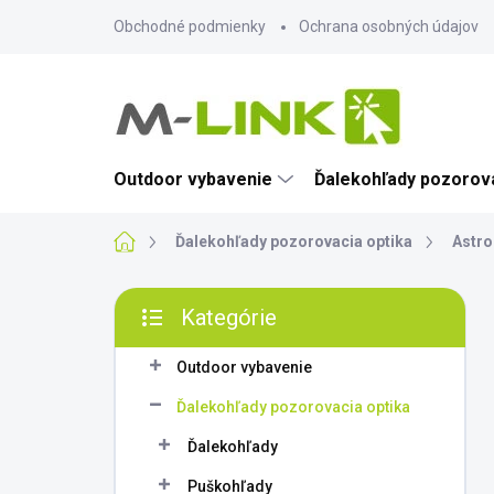
Prejsť
Obchodné podmienky
Ochrana osobných údajov
na
obsah
Outdoor vybavenie
Ďalekohľady pozorova
Domov
Ďalekohľady pozorovacia optika
Astro
B
Kategórie
o
Preskočiť
č
kategórie
n
Outdoor vybavenie
ý
Ďalekohľady pozorovacia optika
p
a
Ďalekohľady
n
Puškohľady
e