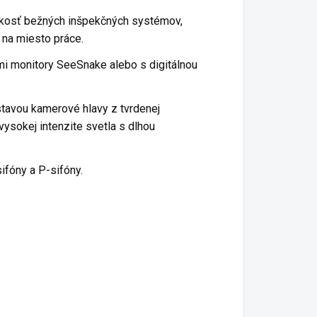
kosť bežných inšpekčných systémov,
 na miesto práce.
imi monitory SeeSnake alebo s digitálnou
stavou kamerové hlavy z tvrdenej
vysokej intenzite svetla s dlhou
ifóny a P-sifóny.