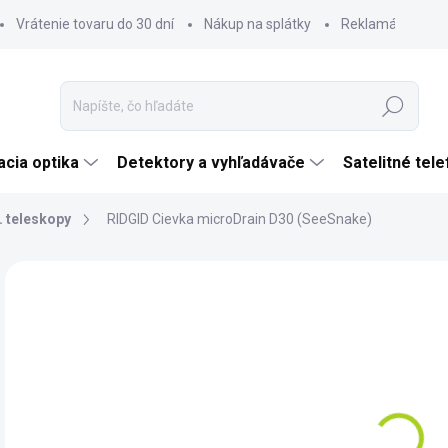
Vrátenie tovaru do 30 dní
Nákup na splátky
Reklamácia tova
Hľadať
cia optika
Detektory a vyhľadávače
Satelitné tel
. teleskopy
RIDGID Cievka microDrain D30 (SeeSnake)
Neohodnotené
Podrobnosti hodnotenia
ZNAČKA:
RIDGID
€2
€1 
Jedn
DO 
cena