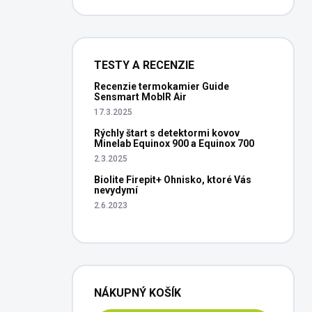
TESTY A RECENZIE
Recenzie termokamier Guide
Sensmart MobIR Air
17.3.2025
Rýchly štart s detektormi kovov
Minelab Equinox 900 a Equinox 700
2.3.2025
Biolite Firepit+ Ohnisko, ktoré Vás
nevydymí
2.6.2023
NÁKUPNÝ KOŠÍK