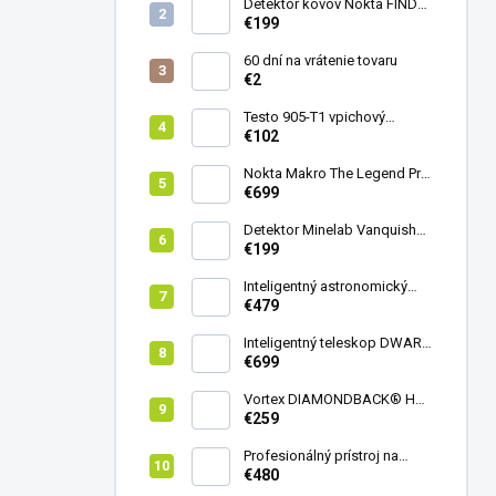
Detektor kovov Nokta FINDX
Pro
€199
60 dní na vrátenie tovaru
€2
Testo 905-T1 vpichový
teplomer
€102
Nokta Makro The Legend Pro
Pack - model 2024
€699
Detektor Minelab Vanquish
340
€199
Inteligentný astronomický
teleskop DwarfLab Dwarf
€479
mini
Inteligentný teleskop DWARF
III + originálny statív DWARF 3
€699
Vortex DIAMONDBACK® HD
8X42
€259
Profesionálný prístroj na
vedenie vŕtania Laserliner
€480
CenterScanner Compact