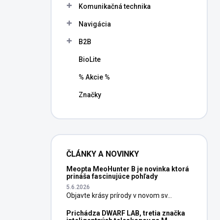
Komunikačná technika
Navigácia
B2B
BioLite
% Akcie %
Značky
ČLÁNKY A NOVINKY
Meopta MeoHunter B je novinka ktorá
prináša fascinujúce pohľady
5.6.2026
Objavte krásy prírody v novom sv...
Prichádza DWARF LAB, tretia značka