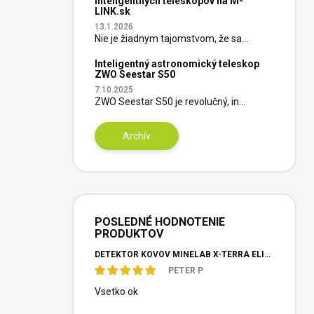
inteligentných teleskopov na M-
LINK.sk
13.1.2026
Nie je žiadnym tajomstvom, že sa...
Inteligentný astronomický teleskop
ZWO Seestar S50
7.10.2025
ZWO Seestar S50 je revolučný, in...
Archív
POSLEDNÉ HODNOTENIE
PRODUKTOV
DETEKTOR KOVOV MINELAB X-TERRA ELITE PINPOITER SET
PETER P
Vsetko ok