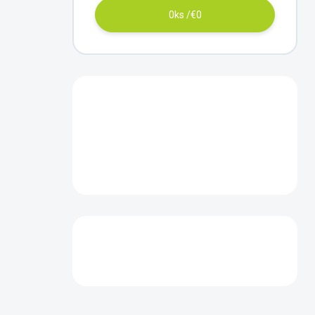
0
ks /
€0