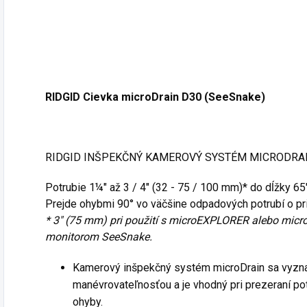
RIDGID Cievka microDrain D30 (SeeSnake)
RIDGID INŠPEKČNÝ KAMEROVÝ SYSTÉM MICRODRAI
Potrubie 1¼" až 3 / 4" (32 - 75 / 100 mm)* do dĺžky 65
Prejde ohybmi 90° vo väčšine odpadových potrubí o 
* 3" (75 mm) pri použití s microEXPLORER alebo micro
monitorom SeeSnake.
Kamerový inšpekčný systém microDrain sa vyzna
manévrovateľnosťou a je vhodný pri prezeraní po
ohyby.