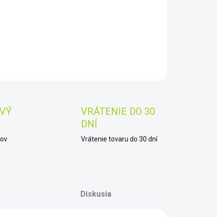
−
+
Pridať do košíka
AILNÉ INFORMÁCIE
OPÝTAŤ SA
STRÁŽIŤ
Uložiť
VÝ
VRÁTENIE DO 30
DNÍ
kov
Vrátenie tovaru do 30 dní
Diskusia