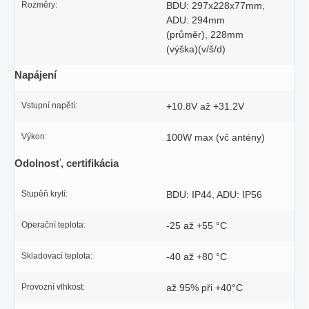
Rozměry:
BDU: 297x228x77mm,
ADU: 294mm
(průměr), 228mm
(výška)(v/š/d)
Napájení
Vstupní napětí:
+10.8V až +31.2V
Výkon:
100W max (vč antény)
Odolnosť, certifikácia
Stupěň krytí:
BDU: IP44, ADU: IP56
Operační teplota:
-25 až +55 °C
Skladovací teplota:
-40 až +80 °C
Provozní vlhkost:
až 95% při +40°C