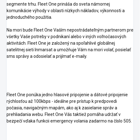
segmente trhu. Fleet One prináša do sveta námornej
komunikácie výhody v oblasti nízkych nákladov, výkonnosti a
jednoduchého použitia.
Na mori bude Fleet One Vaším nepostrádateľným partnerom pre
všetky Vaše potreby v podnikaní alebo v iných voľnočasových
aktivitách. Fleet One je založený na spoľahlivé globálnej
satelitnej sieti Inmarsat a umožňuje Vám na mori volať, posielať
sms správy a odosielať a prijímať e-maily.
Fleet One ponúka jedno hlasové pripojenie a dátové pripojenie
rýchlosťou až 100kbps - ideálne pre prístup k predpovedi
počasia, navigačným mapám, ako aj k zasielanie správ a
prehliadania webu. Fleet One Vás taktiež pomáha udržať v
bezpečí vďaka funkcii emergency volania zadarmo na číslo 505.