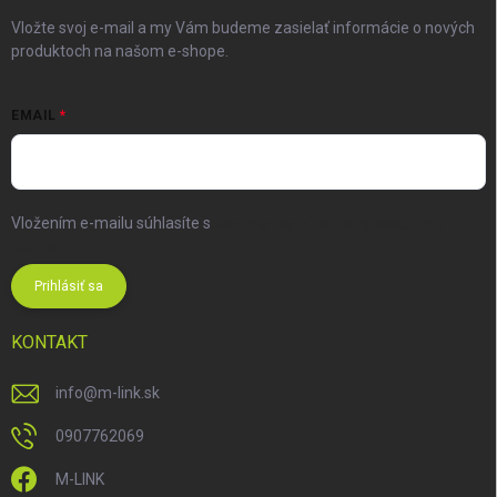
Vložte svoj e-mail a my Vám budeme zasielať informácie o nových
produktoch na našom e-shope.
EMAIL
Vložením e-mailu súhlasíte s
podmienkami ochrany osobných
údajov
Prihlásiť sa
KONTAKT
info
@
m-link.sk
0907762069
M-LINK