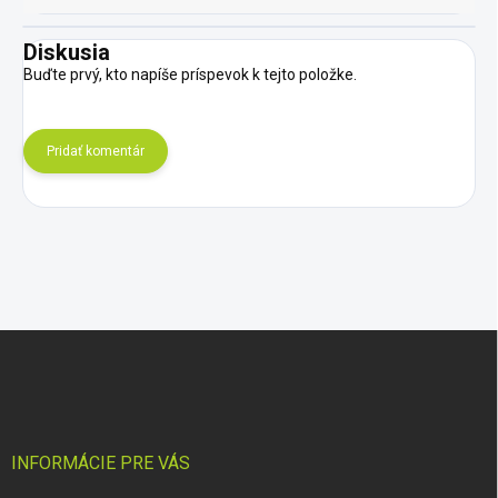
Diskusia
Buďte prvý, kto napíše príspevok k tejto položke.
Pridať komentár
Z
á
p
ä
t
i
INFORMÁCIE PRE VÁS
e