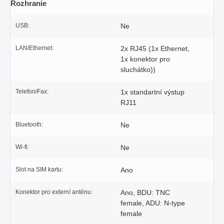
Rozhranie
USB:
Ne
LAN/Ethernet:
2x RJ45 (1x Ethernet,
1x konektor pro
sluchátko))
Telefon/Fax:
1x standartní výstup
RJ11
Bluetooth:
Ne
Wi-fi:
Ne
Slot na SIM kartu:
Ano
Konektor pro externí anténu:
Ano, BDU: TNC
female, ADU: N-type
female