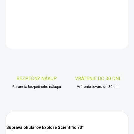
−
+
Pridať do košíka
DETAILNÉ INFORMÁCIE
OPÝTAŤ SA
STRÁŽIŤ
Uložiť
BEZPEČNÝ NÁKUP
VRÁTENIE DO 30 DNÍ
Garancia bezpečného nákupu
Vrátenie tovaru do 30 dní
Súprava okulárov Explore Scientific 70°