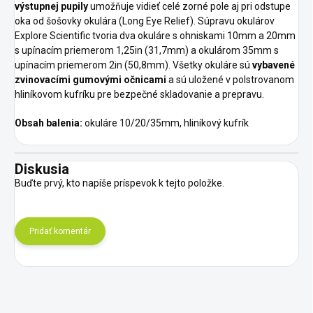
výstupnej pupily
umožňuje vidieť celé zorné pole aj pri odstupe
oka od šošovky okulára (Long Eye Relief). Súpravu okulárov
Explore Scientific tvoria dva okuláre s ohniskami 10mm a 20mm
s upínacím priemerom 1,25in (31,7mm) a okulárom 35mm s
upínacím priemerom 2in (50,8mm). Všetky okuláre sú
vybavené
zvinovacími gumovými očnicami
a sú uložené v polstrovanom
hliníkovom kufríku pre bezpečné skladovanie a prepravu.
Obsah balenia:
okuláre 10/20/35mm, hliníkový kufrík
Diskusia
Buďte prvý, kto napíše príspevok k tejto položke.
Pridať komentár