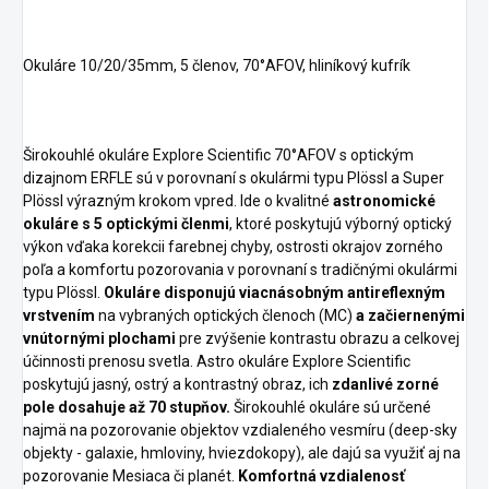
Okuláre 10/20/35mm, 5 členov, 70°AFOV, hliníkový kufrík
Širokouhlé okuláre Explore Scientific 70°AFOV s optickým
dizajnom ERFLE sú v porovnaní s okulármi typu Plössl a Super
Plössl výrazným krokom vpred. Ide o kvalitné
astronomické
okuláre s 5 optickými členmi
, ktoré poskytujú výborný optický
výkon vďaka korekcii farebnej chyby, ostrosti okrajov zorného
poľa a komfortu pozorovania v porovnaní s tradičnými okulármi
typu Plössl.
Okuláre disponujú viacnásobným antireflexným
vrstvením
na vybraných optických členoch (MC)
a začiernenými
vnútornými plochami
pre zvýšenie kontrastu obrazu a celkovej
účinnosti prenosu svetla. Astro okuláre Explore Scientific
poskytujú jasný, ostrý a kontrastný obraz, ich
zdanlivé zorné
pole dosahuje až 70 stupňov.
Širokouhlé okuláre sú určené
najmä na pozorovanie objektov vzdialeného vesmíru (deep-sky
objekty - galaxie, hmloviny, hviezdokopy), ale dajú sa využiť aj na
pozorovanie Mesiaca či planét.
Komfortná vzdialenosť