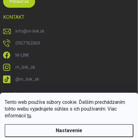
Prihlásiť sa
KONTAKT
info
@
m-link.sk
0907762069
M-LINK
m_link_sk
@m_link_sk
PRIJÍMAME ONLINE PLATBY
Tento web používa súbory cookie. Ďalším prechádzaním
tohto webu vyjadrujete súhlas s ich používaním. Viac
informácií
tu
.
Nastavenie