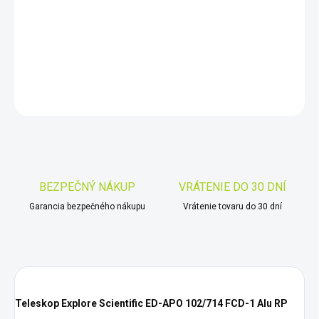
−
+
Pridať do košíka
DETAILNÉ INFORMÁCIE
OPÝTAŤ SA
STRÁŽIŤ
Uložiť
BEZPEČNÝ NÁKUP
VRÁTENIE DO 30 DNÍ
Garancia bezpečného nákupu
Vrátenie tovaru do 30 dní
Teleskop Explore Scientific ED-APO 102/714 FCD-1 Alu RP