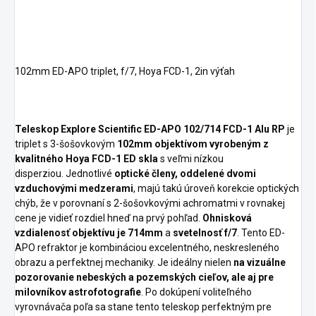
102mm ED-APO triplet, f/7, Hoya FCD-1, 2in výťah
Teleskop Explore Scientific ED-APO 102/714 FCD-1 Alu RP
je
triplet s 3-šošovkovým
102mm objektívom vyrobeným z
kvalitného Hoya FCD-1 ED skla
s veľmi nízkou
disperziou. Jednotlivé
optické členy, oddelené dvomi
vzduchovými medzerami
, majú takú úroveň korekcie optických
chýb, že v porovnaní s 2-šošovkovými achromatmi v rovnakej
cene je vidieť rozdiel hneď na prvý pohľad.
Ohnisková
vzdialenosť objektívu je 714mm
a
svetelnosť f/7
. Tento ED-
APO refraktor je kombináciou excelentného, neskresleného
obrazu a perfektnej mechaniky. Je ideálny nielen
na vizuálne
pozorovanie nebeských a pozemských cieľov, ale aj pre
milovníkov astrofotografie
. Po dokúpení voliteľného
vyrovnávača poľa sa stane tento teleskop perfektným pre