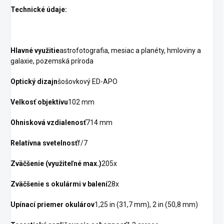
Technické údaje:
Hlavné využitie
astrofotografia, mesiac a planéty, hmloviny a
galaxie, pozemská príroda
Optický dizajn
šošovkový ED-APO
Velkosť objektívu
102 mm
Ohnisková vzdialenosť
714 mm
Relatívna svetelnosť
f/7
Zväčšenie (využiteľné max.)
205x
Zväčšenie s okulármi v balení
28x
Upínací priemer okulárov
1,25 in (31,7 mm), 2 in (50,8 mm)