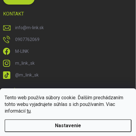
KONTAKT
info
@
m-link.sk
0907762069
M-LINK
m_link_sk
@m_link_sk
PRIJÍMAME ONLINE PLATBY
Tento web používa súbory cookie. Ďalším prechádzaním
tohto webu vyjadrujete súhlas s ich používaním. Viac
informácií
tu
.
Nastavenie