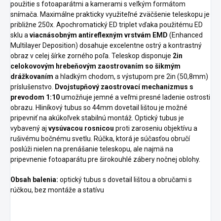
použitie s fotoaparátmi a kamerami s veľkým formátom
snímača. Maximálne prakticky využiteľné zväčšenie teleskopu je
približne 250x. Apochromatický ED triplet vďaka použitému ED
sklu a
viacnásobným antireflexným vrstvám EMD
(Enhanced
Multilayer Deposition) dosahuje excelentne ostrý a kontrastný
obraz v celej šírke zorného poľa. Teleskop disponuje
2in
celokovovým hrebeňovým zaostrovaním so šikmým
drážkovaním
a hladkým chodom, s výstupom pre 2in (50,8mm)
príslušenstvo.
Dvojstupňový zaostrovací mechanizmus s
prevodom 1:10
umožňuje jemné a veľmi presné ladenie ostrosti
obrazu. Hliníkový tubus so 44mm dovetail lištou je možné
pripevniť na akúkoľvek stabilnú montáž. Optický tubus je
vybavený aj
vysúvacou rosnicou
proti zaroseniu objektívu a
rušivému bočnému svetlu. Rúčka, ktorá je súčasťou obručí
poslúži nielen na prenášanie teleskopu, ale najmä na
pripevnenie fotoaparátu pre širokouhlé zábery nočnej oblohy.
Obsah balenia:
optický tubus s dovetail lištou a obručami s
rúčkou, bez montáže a statívu