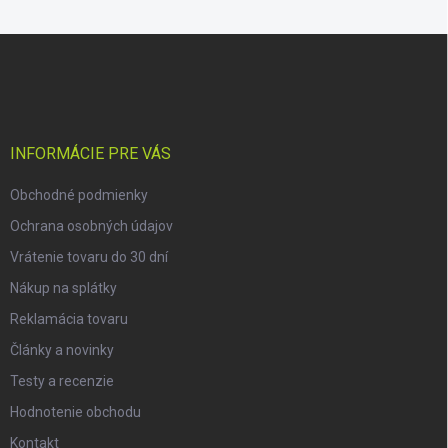
Z
á
p
ä
t
i
INFORMÁCIE PRE VÁS
e
Obchodné podmienky
Ochrana osobných údajov
Vrátenie tovaru do 30 dní
Nákup na splátky
Reklamácia tovaru
Články a novinky
Testy a recenzie
Hodnotenie obchodu
Kontakt