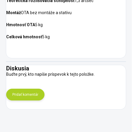
Teoretická rozlišovacia schopnosť
1,3 arcsec
Montáž
OTA bez montáže a statívu
Hmotnosť OTA
5 kg
Celková hmotnosť
5 kg
Diskusia
Buďte prvý, kto napíše príspevok k tejto položke.
Pridať komentár